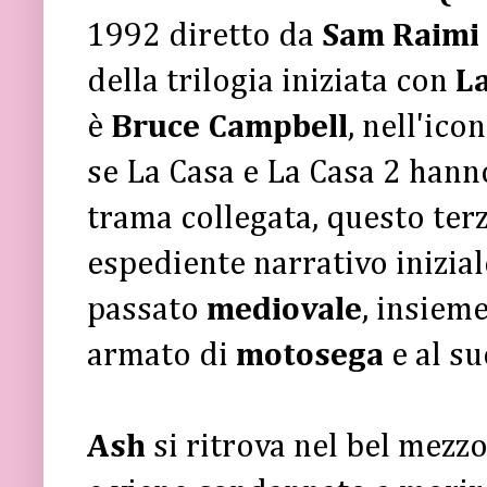
1992 diretto da
Sam Raimi
della trilogia iniziata con
L
è
Bruce Campbell
, nell'ico
se La Casa e La Casa 2 hann
trama collegata, questo terz
espediente narrativo inizial
passato
mediovale
, insiem
armato di
motosega
e al s
Ash
si ritrova nel bel mezzo