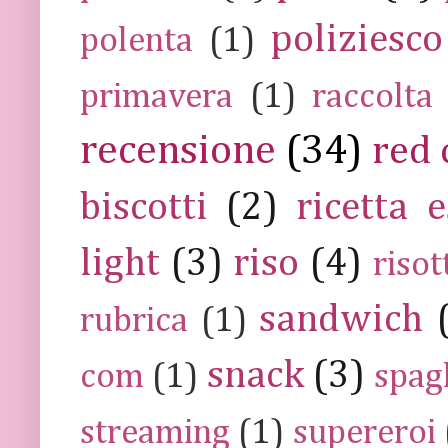
poliziesco
polenta
(1)
primavera
(1)
raccolta
recensione
(34)
red 
biscotti
(2)
ricetta e
light
(3)
riso
(4)
risot
sandwich
rubrica
(1)
snack
(3)
com
(1)
spag
streaming
(1)
supereroi