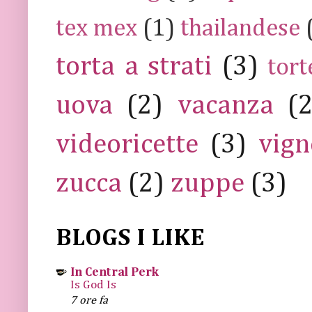
tex mex
(1)
thailandese
torta a strati
(3)
tort
uova
(2)
vacanza
(
videoricette
(3)
vign
zucca
(2)
zuppe
(3)
BLOGS I LIKE
In Central Perk
Is God Is
7 ore fa