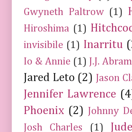
Gwyneth Paltrow
(1)
Hitchco
Hiroshima
(1)
Inarritu
(
invisibile
(1)
Io & Annie
(1)
J.J. Abra
Jared Leto
(2)
Jason C
Jennifer Lawrence
(4
Phoenix
(2)
Johnny D
Jud
Josh Charles
(1)