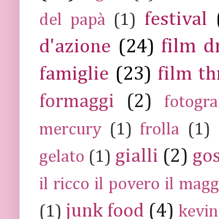
festival
del papà
(1)
film 
d'azione
(24)
famiglie
(23)
film th
formaggi
(2)
fotogra
mercury
(1)
frolla
(1)
gialli
(2)
go
gelato
(1)
il ricco il povero il ma
junk food
(4)
(1)
kevin