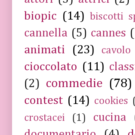
biopic
(14)
biscotti s
cannella
(5)
cannes
(
animati
(23)
cavolo
cioccolato
(11)
class
commedie
(78)
(2)
contest
(14)
cookies
cucina
crostacei
(1)
documentario
(4)
d