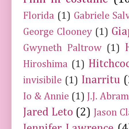
Florida
(1)
Gabriele Sal
Gia
George Clooney
(1)
Gwyneth Paltrow
(1)
Hitchco
Hiroshima
(1)
Inarritu
(
invisibile
(1)
Io & Annie
(1)
J.J. Abra
Jared Leto
(2)
Jason C
Jennifer Lawrence
(4