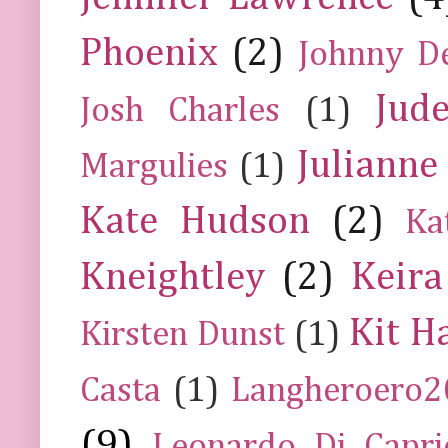
Phoenix
(2)
Johnny D
Jud
Josh Charles
(1)
Julianne
Margulies
(1)
Kate Hudson
(2)
Ka
Kneightley
(2)
Keira
Kit H
Kirsten Dunst
(1)
Casta
(1)
Langheroero
(9)
Leonardo Di Capr