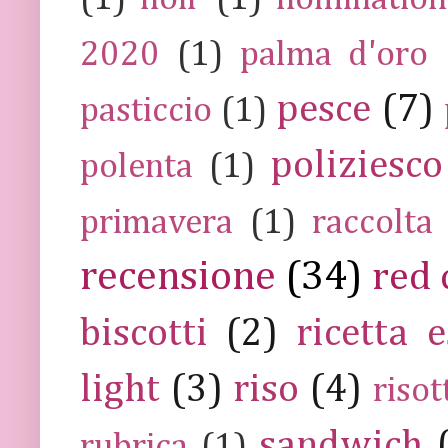
2020
(1)
palma d'oro
pesce
(7)
pasticcio
(1)
poliziesco
polenta
(1)
primavera
(1)
raccolta
recensione
(34)
red 
biscotti
(2)
ricetta e
light
(3)
riso
(4)
risot
sandwich
rubrica
(1)