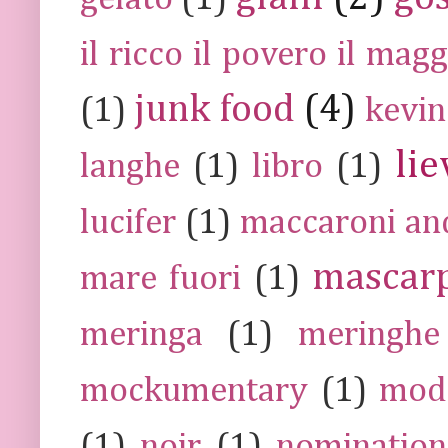
il ricco il povero il ma
junk food
(4)
(1)
kevin
lie
langhe
(1)
libro
(1)
lucifer
(1)
maccaroni an
mascar
mare fuori
(1)
meringa
(1)
meringhe
mockumentary
(1)
mod
(1)
noir
(1)
nomination