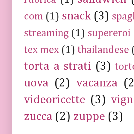
snack
(3)
com
(1)
spag
streaming
(1)
supereroi
tex mex
(1)
thailandese
torta a strati
(3)
tort
uova
(2)
vacanza
(
videoricette
(3)
vign
zucca
(2)
zuppe
(3)