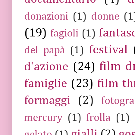
donazioni
(1)
donne
(1
(19)
fantas
fagioli
(1)
festival
del papà
(1)
film 
d'azione
(24)
famiglie
(23)
film th
formaggi
(2)
fotogra
mercury
(1)
frolla
(1)
gialli
(2)
go
gelato
(1)