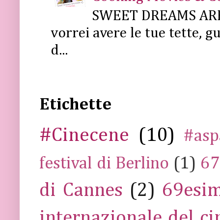
SWEET DREAMS ARE 
vorrei avere le tue tette, g
d...
Etichette
#Cinecene
(10)
#asp
festival di Berlino
(1)
67
di Cannes
(2)
69esim
internazionale del c