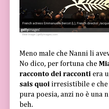
View image
|
gettyimages.com
Meno male che Nanni li aveva
No dico, per fortuna che
Mi
racconto dei racconti
era 
sais quoi
irresistibile e ch
pura poesia, anzi no è una n
beh.