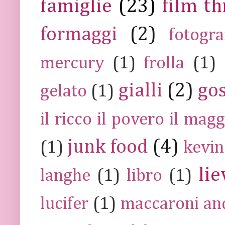
famiglie
(23)
film th
formaggi
(2)
fotogra
mercury
(1)
frolla
(1)
gialli
(2)
go
gelato
(1)
il ricco il povero il ma
junk food
(4)
(1)
kevin
lie
langhe
(1)
libro
(1)
lucifer
(1)
maccaroni an