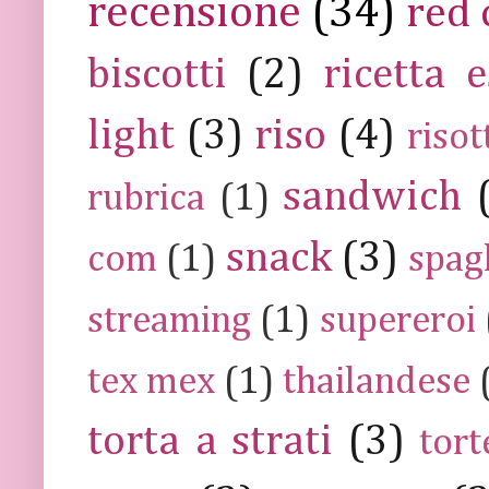
recensione
(34)
red 
biscotti
(2)
ricetta e
light
(3)
riso
(4)
risot
sandwich
rubrica
(1)
snack
(3)
com
(1)
spag
streaming
(1)
supereroi
tex mex
(1)
thailandese
torta a strati
(3)
tort