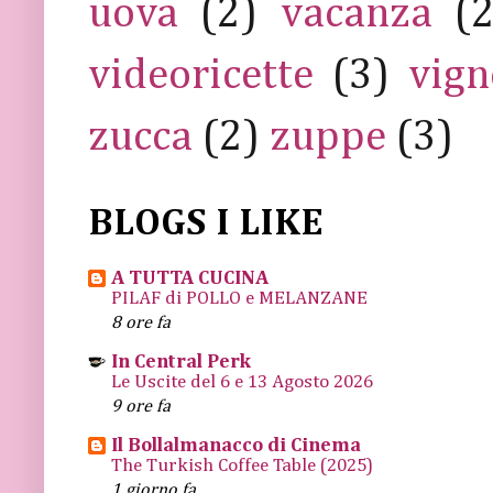
uova
(2)
vacanza
(
videoricette
(3)
vign
zucca
(2)
zuppe
(3)
BLOGS I LIKE
A TUTTA CUCINA
PILAF di POLLO e MELANZANE
8 ore fa
In Central Perk
Le Uscite del 6 e 13 Agosto 2026
9 ore fa
Il Bollalmanacco di Cinema
The Turkish Coffee Table (2025)
1 giorno fa