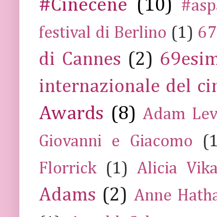
#Cinecene
(10)
#asp
festival di Berlino
(1)
67
di Cannes
(2)
69esim
internazionale del c
Awards
(8)
Adam Lev
Giovanni e Giacomo
(
Florrick
(1)
Alicia Vik
Adams
(2)
Anne Hath