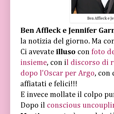
Ben Affleck e J
Ben Affleck e Jennifer Gar
la notizia del giorno. Ma c
Ci avevate
illuso
con
foto de
insieme
, con i
l discorso di 
dopo l'Oscar per Argo
, con 
affiatati e felici!!!
E invece mollate il colpo pu
Dopo il
conscious uncoupli