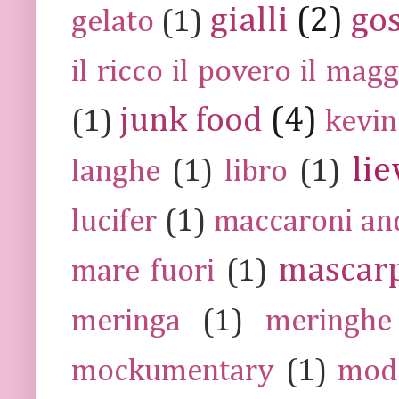
gialli
(2)
go
gelato
(1)
il ricco il povero il ma
junk food
(4)
(1)
kevin
lie
langhe
(1)
libro
(1)
lucifer
(1)
maccaroni an
mascar
mare fuori
(1)
meringa
(1)
meringhe
mockumentary
(1)
mod