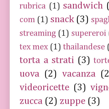
sandwich
rubrica
(1)
snack
(3)
com
(1)
spag
streaming
(1)
supereroi
tex mex
(1)
thailandese
torta a strati
(3)
tort
uova
(2)
vacanza
(
videoricette
(3)
vign
zucca
(2)
zuppe
(3)