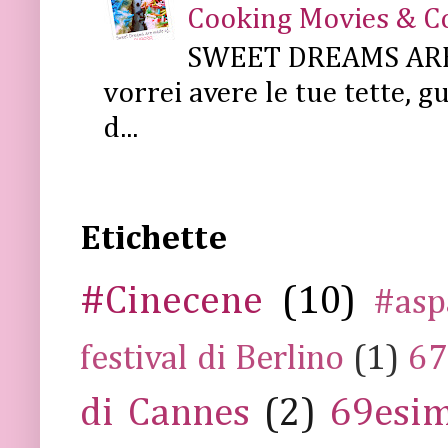
Cooking Movies & C
SWEET DREAMS ARE 
vorrei avere le tue tette, g
d...
Etichette
#Cinecene
(10)
#asp
festival di Berlino
(1)
67
di Cannes
(2)
69esim