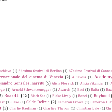
schiavo
(1)
64esimo festival di Berlino
(1)
67esimo Festival di Canne
Academy
ernazionale del cinema di Venezia
(2)
A Tavola
(1)
ejandro Gonzales Iñarritu
(5)
Alicia Florrick
(1)
Alicia Vikander
(1)
rgo
(1)
Arnold Schwartzenegger
(1)
Awards
(1)
Baci
(1)
Bafta
(1)
Baz
Biscotti
(15)
2)
Boyhood
Black Sea
(1)
Blake Lively
(1)
Bonci
(1)
Calde Delizie
(2)
est
(1)
Cake
(1)
Cameron Crowe
(1)
Cameron Dia
t
(3)
Charlie Kaufman
(1)
Charlize Theron
(1)
Christian Bale
(1)
Chr