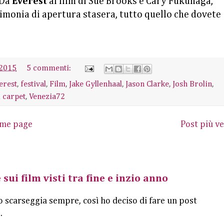
 Da
Everest
ai film di Sue Brooks e Cary Fukunaga,
rimonia di apertura stasera, tutto quello che dovete
 2015
5 commenti:
erest
,
festival
,
Film
,
Jake Gyllenhaal
,
Jason Clarke
,
Josh Brolin
,
 carpet
,
Venezia72
me page
Post più ve
 sui film visti tra fine e inzio anno
o scarseggia sempre, così ho deciso di fare un post
.