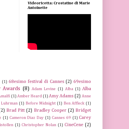
Videoricetta: Crostatine di Marie
Antoinette
68esimo festival di Cannes
(2)
69esimo
s
(1)
 Awards
(8)
Alba
Adam Levine
(1)
Alba
(1)
Amy Adams
(2)
Amalfi
(1)
Amber Heard
(1)
Anne
 Luhrman
(1)
Before Midnight
(1)
Ben Affleck
(1)
(2)
Brad Pitt
(2)
Bradley Cooper
(2)
Bridget
Carey
z
(1)
Cameron Diaz Day
(1)
Cannes 69
(1)
CineCene
(2)
istollen
(1)
Christopher Nolan
(1)