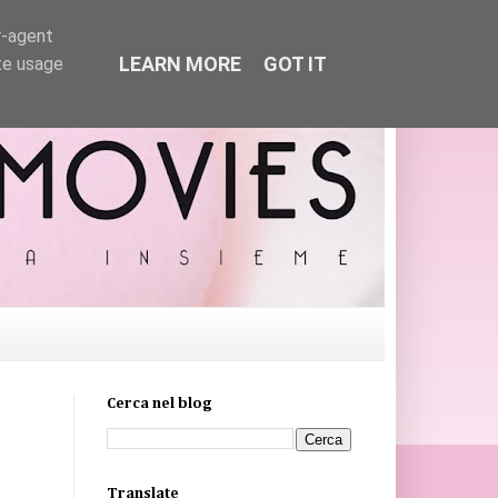
r-agent
LEARN MORE
GOT IT
te usage
Cerca nel blog
Translate