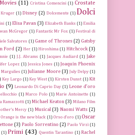
 Movies
(11)
Crostate
Cristina Comencini
(1)
Dolci
Disney
(2)
 Kruger
(1)
Dolcemente
(1)
Elisa Pavan
(3)
ini
(1)
Elizabeth Banks
(1)
Emilia
wan McGregor
(1)
Fantastic Mr Fox
(1)
Festival di
Game of Thrones
(2)
Gatsby
iele Salvatores
(1)
n Ford
(2)
Hitchcock
(3)
Her
(1)
Hiroshima
(1)
Jake
nnie
(1)
J.J. Abrams
(1)
Jacques Audiard
(1)
Joaquin Phoenix
ifer Lopez
(1)
Jessica Jones
(1)
Julianne Moore
(3)
a Margulies
(1)
July Delpy
(1)
)
Kit
Key Largo
(1)
Key West
(1)
Kirsten Dunst
(1)
io
(9)
Leone d'oro
Leonardo Di Caprio Day
(1)
ellocchio
(1)
Marco Polo
(1)
Marie Antoinette
(1)
Michael Keaton
(3)
a Ramazzotti
(1)
Milano Film
Musical
(3)
Naomi Watts
(2)
other's Mercy
(1)
Oscar
Orange is the new black
(1)
Orso d'oro
(1)
ettone
(3)
Paolo Sorrentino
(2)
Paolo Virzì
(1)
Primi
(43)
Rachel
(1)
Quentin Tarantino
(1)