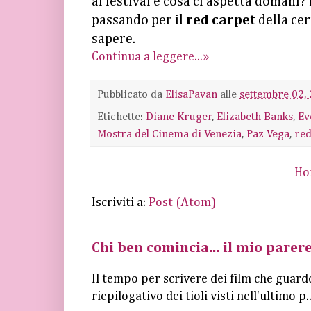
al festival e cosa ci aspetta domani?
passando per il
red carpet
della ce
sapere.
Continua a leggere...»
Pubblicato da
ElisaPavan
alle
settembre 02,
Etichette:
Diane Kruger
,
Elizabeth Banks
,
Ev
Mostra del Cinema di Venezia
,
Paz Vega
,
red
Ho
Iscriviti a:
Post (Atom)
Chi ben comincia... il mio parere
Il tempo per scrivere dei film che guard
riepilogativo dei tioli visti nell'ultimo p..