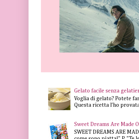
Gelato facile senza gelat
Voglia di gelato? Potete fa
Questa ricetta l'ho provata
Sweet Dreams Are Made Of 
SWEET DREAMS ARE MADE OF.
come sono piatta!" P. "Te le 