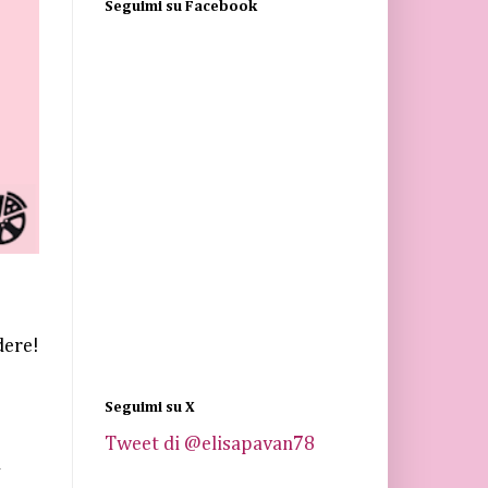
Seguimi su Facebook
dere!
Seguimi su X
Tweet di @elisapavan78
a