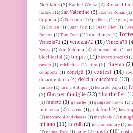
McAdams
(2)
Rachel Weisz
(2)
Richard Link
San Valentino
(5)
Jackson
(1)
Saoirse Ronan
(1)
Coppola
(2)
Sorrento
(1)
Spielberg
(1)
Spike Jo
(1)
Stollen
(1)
Sugar Pop
(1)
Susan Bier
(1)
Swee
Tort
Tom Hanks
(2)
Burton
(1)
Tom Ford
(1)
Venezia72
(10)
Venezia71
(2)
Venezia73
(4
Zoe Saldana
(2)
Zenzy
(1)
abbonamento
(1)
act
biopic
(14)
bicchierini
(2)
biscotti speziati
(1
cinema
(2
cibo
(5)
cavolo
(1)
celebrities
(1)
contest
(14)
consigli
(3)
composte
(1)
coo
dolci al cucchiaio
(13)
documentario
(4)
d
fe
fantasy
(1)
farina Antiqua
(1)
festa del papà
(1)
film per famiglie
(23)
film thriller
(1
(2)
fumetti
(3)
(1)
ganache
(1)
gangster movie
(1)
intervista
(2)
junk food
(4)
inverno
(1)
kevin s
mangi
(1)
maccaroni and cheese
(1)
mandorle
(1)
milano
(11)
mirtilli
(2)
mockumentary
(1)
mo
pasta
(10)
pane
(2)
pasta 
(1)
palma d'oro
(1)