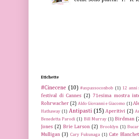
Etichette
#Cinecene
(10)
#aspassoconbob
(1)
12 anni 
festival di Cannes
(2)
71esima mostra int
Rohrwacher
(2)
Al
Aldo Giovanni e Giacomo
(1)
Antipasti
(15)
Aperitivi
(2)
Hathaway
(1)
A
Birdman
(
Benedetta Parodi
(1)
Bill Murray
(1)
Jones
(2)
Brie Larson
(2)
Brooklyn
(1)
Bucar
Mulligan
(3)
Cate Blanchet
Cary Fukunaga
(1)