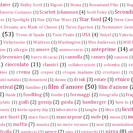
later
(2)
Ridley Scott
(1)
Rigoni
(1)
Roma
(1)
Rosamund Pike
(1)
Rup
Secondi
Scarlett Johansson
(4)
Saverio Costanzo
(1)
Scott Foley
(1)
Star food
(24)
nze
(1)
Spotlight
(1)
Star
(1)
Star Wars
(1)
Steve Care
t Dreams are Made of Cheese
(1)
Taron Egerton
(1)
Terminator Geni
e
(53)
USA
(4)
Trono di Spade
(1)
Twin Peaks
(1)
Unicef
(1)
Valeria
)
Vichyssoise
(1)
Waitress
(1)
Washington
(1)
Wes Anderson
(1)
Will
anteprime
(14)
amore
(5)
a
ion
(1)
allergie
(1)
anniversario
(1)
brownies
(4)
cannella
(5)
cannes
(6)
)
burro di cacao
(1)
canzoni
(1
1)
cioccolato
(11)
classici
(3)
c
collaborazioni
(1)
colomba
(1)
crema
(2)
c
kies
(1)
crepes
(1)
croque madame
(1)
crostacei
(1)
etnico
drink
(3)
estate
(3)
olci natalizi
(1)
donazioni
(1)
donne
(1)
film d'amore
(50)
stival
(28)
film d'azione
(
fiandino
(1)
2)
foodblog
(5)
formaggi
(2)
fra
finale
(1)
foodie
(1)
fotografia
(1)
gialli
(2)
gossip
(2)
guida
(2)
hamburger
(3)
gelato
(1)
how to
(
lievi
pacey
(1)
kevin spacey day
(1)
laboratorio
(1)
langhe
(1)
libro
(1)
m
are fuori
(3)
mascarpone
(2)
mele
(6)
mare fuori
(1)
menu
(1)
muffin
(7)
da
(1)
musica
(1)
no more excuses
(1)
noir
(1)
nominatio
pizza
(8)
frolla
(2)
pesce
(7)
pl
pasticcio
(1)
pies
(1)
pistacchi
(1)