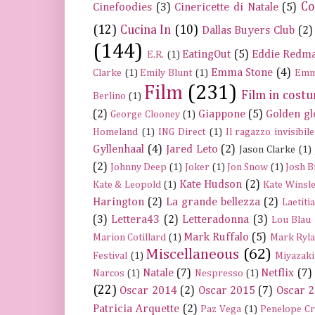
Co
Cinefoodies
(3)
Cinericette di Natale
(5)
(12)
Cucina In
(10)
Dallas Buyers Club
(2)
(144)
EatingOut
(5)
Eddie Redm
E.R.
(1)
Emma Stone
(4)
Clarke
(1)
Emily Blunt
(1)
Emm
Film
(231)
Film in cost
Berlino
(1)
(2)
Giappone
(5)
Golden gl
George Clooney
(1)
Homeland
(1)
ING Direct
(1)
Il ragazzo invisibile
Gyllenhaal
(4)
Jared Leto
(2)
Jason Clarke
(1)
(2)
Johnny Deep
(1)
Joker
(1)
Jon Snow
(1)
Josh B
Kate Hudson
(2)
Kate & Leopold
(1)
Kate Winsle
Harington
(2)
La grande bellezza
(2)
Laetiti
(3)
Lettera43
(2)
Letteradonna
(3)
Lou Blau
Mark Ruffalo
(5)
Marion Cotillard
(1)
Mark Ryla
Miscellaneous
(62)
Festival
(1)
Miyazaki
Natale
(7)
Netflix
(7)
Narcos
(1)
Nespresso
(1)
(22)
Oscar 2014
(2)
Oscar 2015
(7)
Oscar 
Patricia Arquette
(2)
Paz Vega
(1)
Penelope C