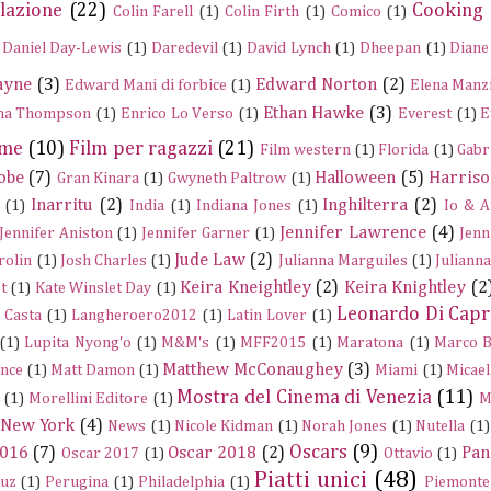
lazione
(22)
Cooking
Colin Farell
(1)
Colin Firth
(1)
Comico
(1)
Daniel Day-Lewis
(1)
Daredevil
(1)
David Lynch
(1)
Dheepan
(1)
Diane
ayne
(3)
Edward Norton
(2)
Edward Mani di forbice
(1)
Elena Manz
Ethan Hawke
(3)
a Thompson
(1)
Enrico Lo Verso
(1)
Everest
(1)
E
ume
(10)
Film per ragazzi
(21)
Film western
(1)
Florida
(1)
Gabr
obe
(7)
Halloween
(5)
Harriso
Gran Kinara
(1)
Gwyneth Paltrow
(1)
Inarritu
(2)
Inghilterra
(2)
(1)
India
(1)
Indiana Jones
(1)
Io & A
Jennifer Lawrence
(4)
Jennifer Aniston
(1)
Jennifer Garner
(1)
Jenn
Jude Law
(2)
rolin
(1)
Josh Charles
(1)
Julianna Marguiles
(1)
Juliann
Keira Kneightley
(2)
Keira Knightley
(2
t
(1)
Kate Winslet Day
(1)
Leonardo Di Capr
a Casta
(1)
Langheroero2012
(1)
Latin Lover
(1)
(1)
Lupita Nyong'o
(1)
M&M's
(1)
MFF2015
(1)
Maratona
(1)
Marco B
Matthew McConaughey
(3)
nce
(1)
Matt Damon
(1)
Miami
(1)
Micael
Mostra del Cinema di Venezia
(11)
(1)
Morellini Editore
(1)
M
New York
(4)
News
(1)
Nicole Kidman
(1)
Norah Jones
(1)
Nutella
(1)
Oscars
(9)
2016
(7)
Oscar 2018
(2)
Pan
Oscar 2017
(1)
Ottavio
(1)
Piatti unici
(48)
ruz
(1)
Perugina
(1)
Philadelphia
(1)
Piemonte