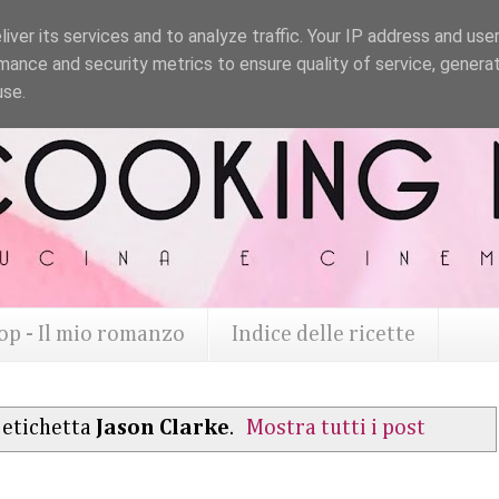
iver its services and to analyze traffic. Your IP address and use
mance and security metrics to ensure quality of service, genera
use.
op - Il mio romanzo
Indice delle ricette
 etichetta
Jason Clarke
.
Mostra tutti i post