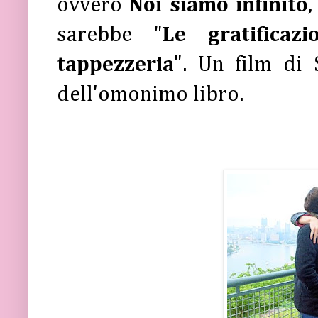
ovvero
Noi siamo infinito
,
sarebbe "
Le gratificaz
tappezzeria
". Un film di
dell'omonimo libro.