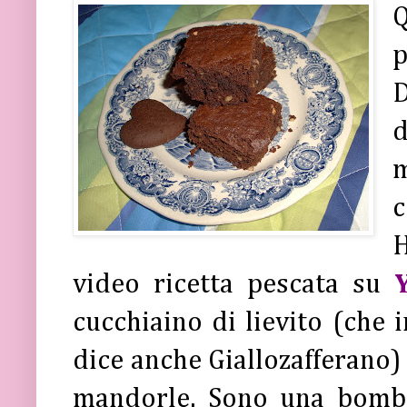
Q
p
D
d
c
video ricetta pescata su
cucchiaino di lievito (che i
dice anche Giallozafferano) 
mandorle. Sono una bomba