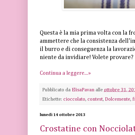
Questa è la mia prima volta con la fro
ammettere che la consistenza dell'i
il burro e di conseguenza la lavorazi
niente da invidiare! Volete provare? E
Continua a leggere...»
Pubblicato da
ElisaPavan
alle
ottobre 31, 20
Etichette:
cioccolato
,
contest
,
Dolcemente
,
f
lunedì 14 ottobre 2013
Crostatine con Nocciolat