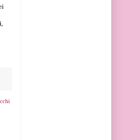
ei
i,
cchi