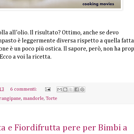
lla all'olio. Il risultato? Ottimo, anche se devo
mpasto è leggermente diversa rispetto a quella fatta
one è un poco più ostica. Il sapore, però, non ha pro
cco a voi la ricetta.
13
6 commenti:
rangipane
,
mandorle
,
Torte
a e Fiordifrutta pere per Bimbi a