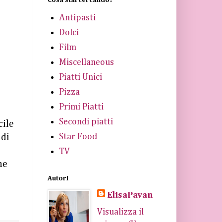
Antipasti
Dolci
Film
Miscellaneous
Piatti Unici
Pizza
Primi Piatti
Secondi piatti
cile
Star Food
 di
TV
ne
Autori
ElisaPavan
Visualizza il