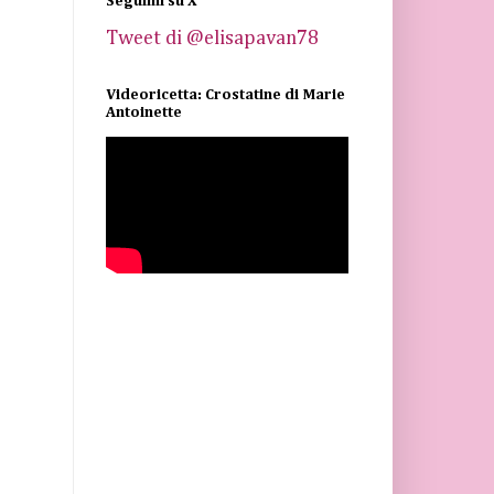
Seguimi su X
Tweet di @elisapavan78
Videoricetta: Crostatine di Marie
Antoinette