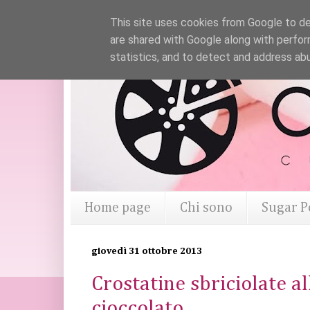
This site uses cookies from Google to del
are shared with Google along with perfor
statistics, and to detect and address ab
Home page
Chi sono
Sugar P
giovedì 31 ottobre 2013
Crostatine sbriciolate a
cioccolato