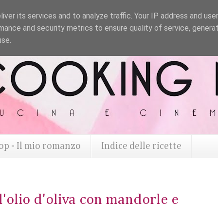
iver its services and to analyze traffic. Your IP address and use
mance and security metrics to ensure quality of service, genera
use.
op - Il mio romanzo
Indice delle ricette
ll'olio d'oliva con mandorle e