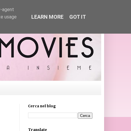
r-agent
LEARN MORE
GOT IT
te usage
Cerca nel blog
Translate