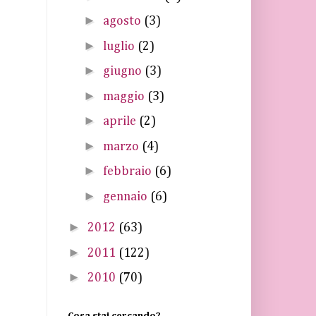
►
agosto
(3)
►
luglio
(2)
►
giugno
(3)
►
maggio
(3)
►
aprile
(2)
►
marzo
(4)
►
febbraio
(6)
►
gennaio
(6)
►
2012
(63)
►
2011
(122)
►
2010
(70)
Cosa stai cercando?