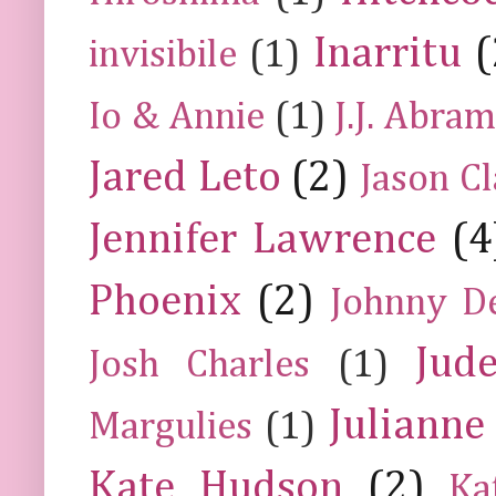
Inarritu
(
invisibile
(1)
Io & Annie
(1)
J.J. Abra
Jared Leto
(2)
Jason C
Jennifer Lawrence
(4
Phoenix
(2)
Johnny D
Jud
Josh Charles
(1)
Julianne
Margulies
(1)
Kate Hudson
(2)
Ka