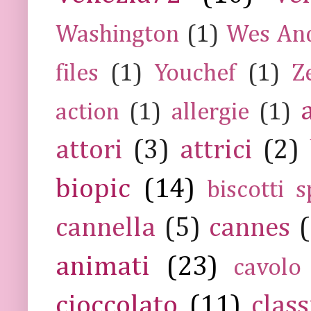
Washington
(1)
Wes An
files
(1)
Youchef
(1)
Z
action
(1)
allergie
(1)
attori
(3)
attrici
(2)
biopic
(14)
biscotti s
cannella
(5)
cannes
(
animati
(23)
cavolo
cioccolato
(11)
class