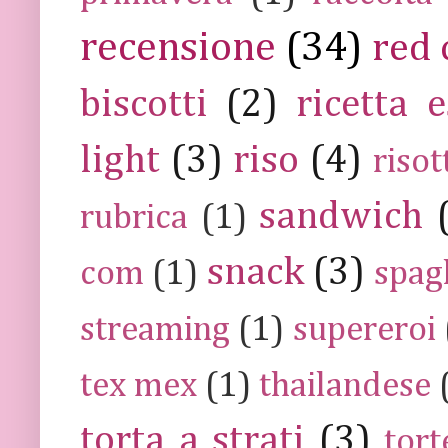
recensione
(34)
red 
biscotti
(2)
ricetta e
light
(3)
riso
(4)
risot
sandwich
rubrica
(1)
snack
(3)
com
(1)
spag
streaming
(1)
supereroi
tex mex
(1)
thailandese
torta a strati
(3)
tort