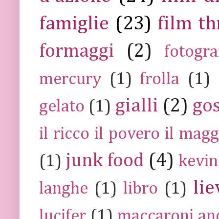
famiglie
(23)
film th
formaggi
(2)
fotogra
mercury
(1)
frolla
(1)
gialli
(2)
go
gelato
(1)
il ricco il povero il ma
junk food
(4)
(1)
kevin
lie
langhe
(1)
libro
(1)
lucifer
(1)
maccaroni an