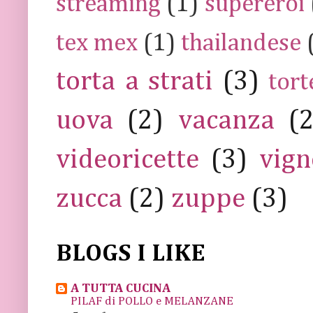
streaming
(1)
supereroi
tex mex
(1)
thailandese
torta a strati
(3)
tort
uova
(2)
vacanza
(
videoricette
(3)
vign
zucca
(2)
zuppe
(3)
BLOGS I LIKE
A TUTTA CUCINA
PILAF di POLLO e MELANZANE