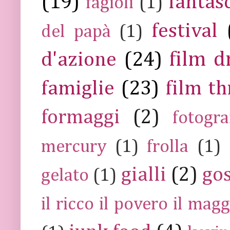
(19)
fantas
fagioli
(1)
festival
del papà
(1)
film 
d'azione
(24)
famiglie
(23)
film th
formaggi
(2)
fotogra
mercury
(1)
frolla
(1)
gialli
(2)
go
gelato
(1)
il ricco il povero il ma