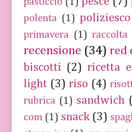
pesce
(7)
pasticcio
(1)
poliziesco
polenta
(1)
primavera
(1)
raccolta
recensione
(34)
red 
biscotti
(2)
ricetta e
light
(3)
riso
(4)
risot
sandwich
rubrica
(1)
snack
(3)
com
(1)
spag