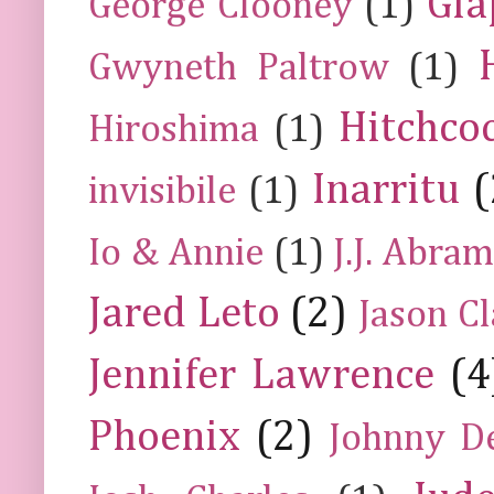
Gia
George Clooney
(1)
Gwyneth Paltrow
(1)
Hitchco
Hiroshima
(1)
Inarritu
(
invisibile
(1)
Io & Annie
(1)
J.J. Abra
Jared Leto
(2)
Jason C
Jennifer Lawrence
(4
Phoenix
(2)
Johnny D