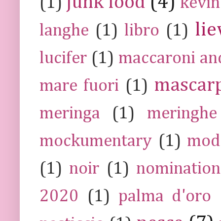
junk food
(4)
(1)
kevin
lie
langhe
(1)
libro
(1)
lucifer
(1)
maccaroni an
mascar
mare fuori
(1)
meringa
(1)
meringhe
mockumentary
(1)
mod
(1)
noir
(1)
nomination
2020
(1)
palma d'oro