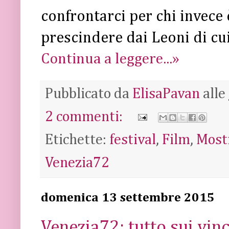
confrontarci per chi invece è
prescindere dai Leoni di cu
Continua a leggere...»
Pubblicato da
ElisaPavan
alle
2 commenti:
Etichette:
festival
,
Film
,
Most
Venezia72
domenica 13 settembre 2015
Venezia72: tutto sui vinc