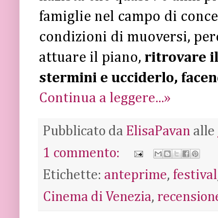
famiglie nel campo di conc
condizioni di muoversi, perc
attuare il piano,
ritrovare i
stermini e ucciderlo, face
Continua a leggere...»
Pubblicato da
ElisaPavan
alle
1 commento:
Etichette:
anteprime
,
festival
Cinema di Venezia
,
recension