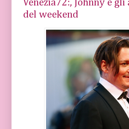
Venezia72:, Johnny e gli a
del weekend