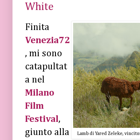
White
Finita
Venezia72
, mi sono
catapultat
a nel
Milano
Film
Festival
,
giunto alla
Lamb di Yared Zeleke, vincit