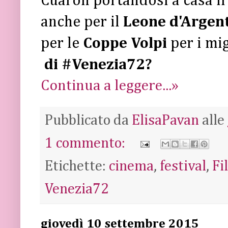
Cuaròn portandosi a casa il
anche per il
Leone d'Argen
per le
Coppe Volpi
per i mig
di #Venezia72?
Continua a leggere...»
Pubblicato da
ElisaPavan
alle
1 commento:
Etichette:
cinema
,
festival
,
Fi
Venezia72
giovedì 10 settembre 2015