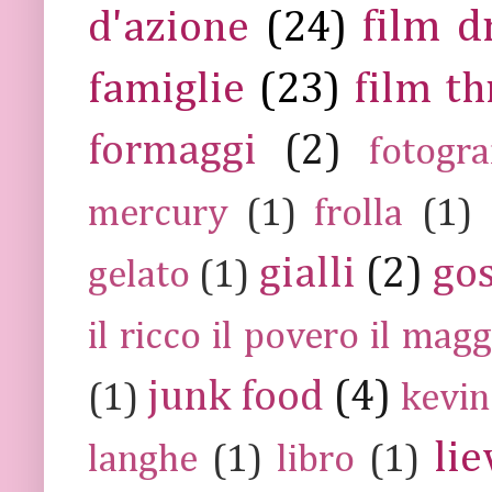
film 
d'azione
(24)
famiglie
(23)
film th
formaggi
(2)
fotogra
mercury
(1)
frolla
(1)
gialli
(2)
go
gelato
(1)
il ricco il povero il ma
junk food
(4)
(1)
kevin
lie
langhe
(1)
libro
(1)