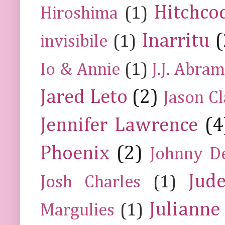
Hitchco
Hiroshima
(1)
Inarritu
(
invisibile
(1)
Io & Annie
(1)
J.J. Abra
Jared Leto
(2)
Jason C
Jennifer Lawrence
(4
Phoenix
(2)
Johnny D
Jud
Josh Charles
(1)
Julianne
Margulies
(1)