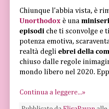
Chiunque l'abbia vista, è r
Unorthodox
è una
miniseri
episodi
che ti sconvolge e t
potenza emotiva, scaravent
realtà degli
ebrei della co
chiuso dalle regole inimagin
mondo libero nel 2020. Eppu
Continua a leggere...»
Pubblicato da
ElisaPavan
alle