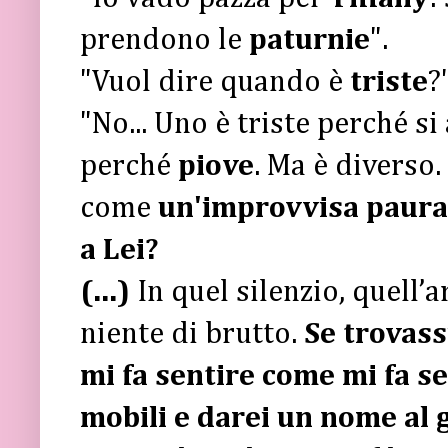
prendono le
paturnie
".
"Vuol dire quando è
triste
?
"No... Uno è triste perché s
perché
piove
. Ma è diverso.
come
un'improvvisa paura d
a Lei?
(...)
In quel silenzio, quell’
niente di brutto.
Se trovas
mi fa sentire come mi fa s
mobili e darei un nome al g