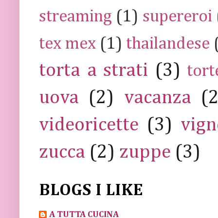
streaming
(1)
supereroi
tex mex
(1)
thailandese
torta a strati
(3)
tort
uova
(2)
vacanza
(
videoricette
(3)
vign
zucca
(2)
zuppe
(3)
BLOGS I LIKE
A TUTTA CUCINA