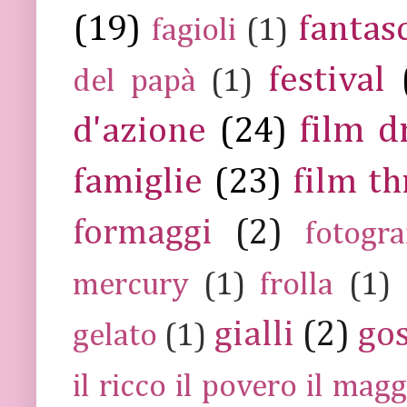
(19)
fantas
fagioli
(1)
festival
del papà
(1)
film 
d'azione
(24)
famiglie
(23)
film th
formaggi
(2)
fotogra
mercury
(1)
frolla
(1)
gialli
(2)
go
gelato
(1)
il ricco il povero il ma