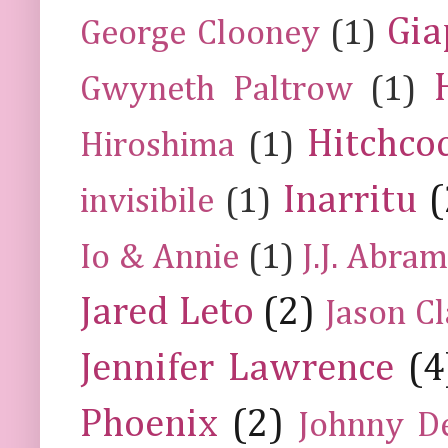
Gia
George Clooney
(1)
Gwyneth Paltrow
(1)
Hitchco
Hiroshima
(1)
Inarritu
(
invisibile
(1)
Io & Annie
(1)
J.J. Abra
Jared Leto
(2)
Jason C
Jennifer Lawrence
(4
Phoenix
(2)
Johnny D