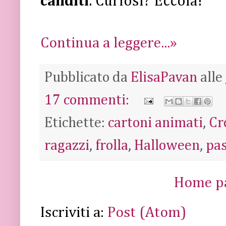
canditi
. Curiosi? Eccola!
Continua a leggere...»
Pubblicato da
ElisaPavan
alle
17 commenti:
Etichette:
cartoni animati
,
Cr
ragazzi
,
frolla
,
Halloween
,
pas
Home p
Iscriviti a:
Post (Atom)