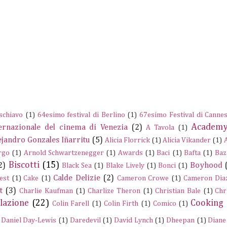
schiavo
(1)
64esimo festival di Berlino
(1)
67esimo Festival di Canne
Academy
ernazionale del cinema di Venezia
(2)
A Tavola
(1)
ejandro Gonzales Iñarritu
(5)
Alicia Florrick
(1)
Alicia Vikander
(1)
rgo
(1)
Arnold Schwartzenegger
(1)
Awards
(1)
Baci
(1)
Bafta
(1)
Baz
Biscotti
(15)
2)
Boyhood
Black Sea
(1)
Blake Lively
(1)
Bonci
(1)
Calde Delizie
(2)
est
(1)
Cake
(1)
Cameron Crowe
(1)
Cameron Dia
t
(3)
Charlie Kaufman
(1)
Charlize Theron
(1)
Christian Bale
(1)
Chr
lazione
(22)
Cooking
Colin Farell
(1)
Colin Firth
(1)
Comico
(1)
Daniel Day-Lewis
(1)
Daredevil
(1)
David Lynch
(1)
Dheepan
(1)
Diane