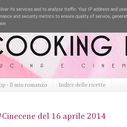
iver its services and to analyze traffic. Your IP address and use
mance and security metrics to ensure quality of service, genera
use.
op - Il mio romanzo
Indice delle ricette
#Cinecene del 16 aprile 2014