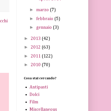
►
marzo
(7)
►
febbraio
(5)
cchi
►
gennaio
(3)
►
2013
(42)
►
2012
(63)
►
2011
(122)
►
2010
(70)
Cosa stai cercando?
Antipasti
Dolci
Film
Miscellaneous