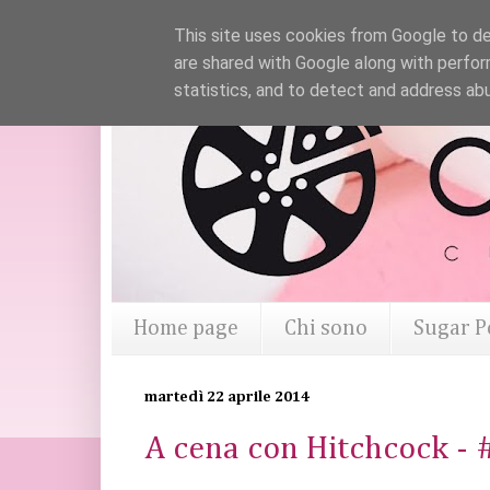
This site uses cookies from Google to del
are shared with Google along with perfor
statistics, and to detect and address ab
Home page
Chi sono
Sugar P
martedì 22 aprile 2014
A cena con Hitchcock - 