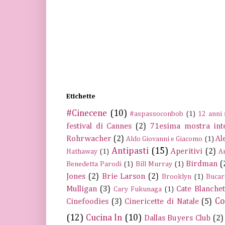
Etichette
#Cinecene
(10)
#aspassoconbob
(1)
12 anni 
festival di Cannes
(2)
71esima mostra int
Rohrwacher
(2)
Al
Aldo Giovanni e Giacomo
(1)
Antipasti
(15)
Aperitivi
(2)
Hathaway
(1)
A
Birdman
(
Benedetta Parodi
(1)
Bill Murray
(1)
Jones
(2)
Brie Larson
(2)
Brooklyn
(1)
Bucar
Mulligan
(3)
Cate Blanchet
Cary Fukunaga
(1)
Co
Cinefoodies
(3)
Cinericette di Natale
(5)
(12)
Cucina In
(10)
Dallas Buyers Club
(2)