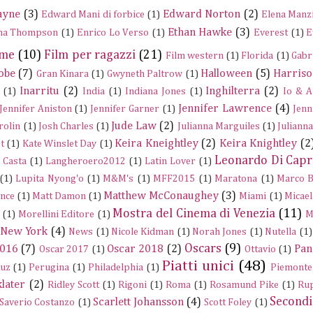
ayne
(3)
Edward Norton
(2)
Edward Mani di forbice
(1)
Elena Manz
Ethan Hawke
(3)
a Thompson
(1)
Enrico Lo Verso
(1)
Everest
(1)
E
ume
(10)
Film per ragazzi
(21)
Film western
(1)
Florida
(1)
Gabr
obe
(7)
Halloween
(5)
Harriso
Gran Kinara
(1)
Gwyneth Paltrow
(1)
Inarritu
(2)
Inghilterra
(2)
(1)
India
(1)
Indiana Jones
(1)
Io & A
Jennifer Lawrence
(4)
Jennifer Aniston
(1)
Jennifer Garner
(1)
Jenn
Jude Law
(2)
rolin
(1)
Josh Charles
(1)
Julianna Marguiles
(1)
Juliann
Keira Kneightley
(2)
Keira Knightley
(2
t
(1)
Kate Winslet Day
(1)
Leonardo Di Capr
a Casta
(1)
Langheroero2012
(1)
Latin Lover
(1)
(1)
Lupita Nyong'o
(1)
M&M's
(1)
MFF2015
(1)
Maratona
(1)
Marco B
Matthew McConaughey
(3)
nce
(1)
Matt Damon
(1)
Miami
(1)
Micael
Mostra del Cinema di Venezia
(11)
(1)
Morellini Editore
(1)
M
New York
(4)
News
(1)
Nicole Kidman
(1)
Norah Jones
(1)
Nutella
(1)
Oscars
(9)
2016
(7)
Oscar 2018
(2)
Pan
Oscar 2017
(1)
Ottavio
(1)
Piatti unici
(48)
ruz
(1)
Perugina
(1)
Philadelphia
(1)
Piemonte
later
(2)
Ridley Scott
(1)
Rigoni
(1)
Roma
(1)
Rosamund Pike
(1)
Rup
Secondi
Scarlett Johansson
(4)
Saverio Costanzo
(1)
Scott Foley
(1)