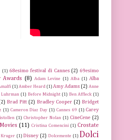
68esimo festival di Cannes
(2)
69esimo
s
(1)
 Awards
(8)
Alba
Adam Levine
(1)
Alba
(1)
Amy Adams
(2)
Amalfi
(1)
Amber Heard
(1)
Anne
 Luhrman
(1)
Before Midnight
(1)
Ben Affleck
(1)
(2)
Brad Pitt
(2)
Bradley Cooper
(2)
Bridget
Carey
z
(1)
Cameron Diaz Day
(1)
Cannes 69
(1)
CineCene
(2)
istollen
(1)
Christopher Nolan
(1)
 Movies
(11)
Crostate
Cristina Comencini
(1)
Dolci
Disney
(2)
 Kruger
(1)
Dolcemente
(1)