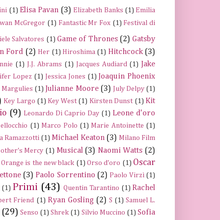
Elisa Pavan
(3)
ini
(1)
Elizabeth Banks
(1)
Emilia
wan McGregor
(1)
Fantastic Mr Fox
(1)
Festival di
Game of Thrones
(2)
Gatsby
iele Salvatores
(1)
n Ford
(2)
Hitchcock
(3)
Her
(1)
Hiroshima
(1)
Jake
nnie
(1)
J.J. Abrams
(1)
Jacques Audiard
(1)
Joaquin Phoenix
ifer Lopez
(1)
Jessica Jones
(1)
Julianne Moore
(3)
a Margulies
(1)
July Delpy
(1)
)
Kit
Key Largo
(1)
Key West
(1)
Kirsten Dunst
(1)
io
(9)
Leone d'oro
Leonardo Di Caprio Day
(1)
ellocchio
(1)
Marco Polo
(1)
Marie Antoinette
(1)
Michael Keaton
(3)
a Ramazzotti
(1)
Milano Film
Musical
(3)
Naomi Watts
(2)
other's Mercy
(1)
Oscar
Orange is the new black
(1)
Orso d'oro
(1)
ettone
(3)
Paolo Sorrentino
(2)
Paolo Virzì
(1)
Primi
(43)
Rachel
(1)
Quentin Tarantino
(1)
Ryan Gosling
(2)
ert Friend
(1)
S
(1)
Samuel L.
(29)
Sofia
Senso
(1)
Shrek
(1)
Silvio Muccino
(1)