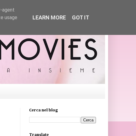
r-agent
LEARN MORE
GOT IT
te usage
Cerca nel blog
Translate