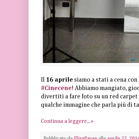
Il
16 aprile
siamo a stati a cena con
#Cinecene
! Abbiamo mangiato, gioca
divertiti a fare foto su un red carpet
qualche immagine che parla più di t
Continua a leggere...»
Pubblicato da
ElisaPavan
alle
aprile 22, 201