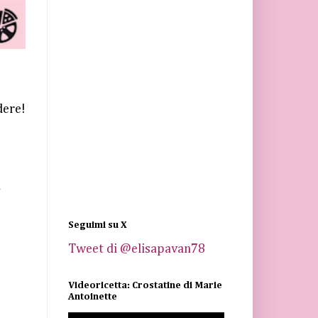
dere!
a
Seguimi su X
Tweet di @elisapavan78
Videoricetta: Crostatine di Marie
Antoinette