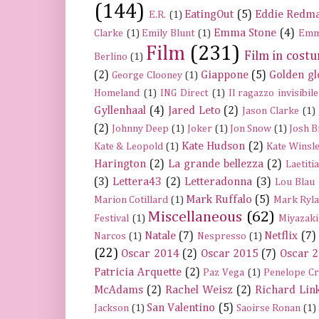
(144)
EatingOut
(5)
Eddie Redm
E.R.
(1)
Emma Stone
(4)
Clarke
(1)
Emily Blunt
(1)
Emm
Film
(231)
Film in cost
Berlino
(1)
(2)
Giappone
(5)
Golden gl
George Clooney
(1)
Homeland
(1)
ING Direct
(1)
Il ragazzo invisibile
Gyllenhaal
(4)
Jared Leto
(2)
Jason Clarke
(1)
(2)
Johnny Deep
(1)
Joker
(1)
Jon Snow
(1)
Josh B
Kate Hudson
(2)
Kate & Leopold
(1)
Kate Winsle
Harington
(2)
La grande bellezza
(2)
Laetiti
(3)
Lettera43
(2)
Letteradonna
(3)
Lou Blau
Mark Ruffalo
(5)
Marion Cotillard
(1)
Mark Ryla
Miscellaneous
(62)
Festival
(1)
Miyazaki
Natale
(7)
Netflix
(7)
Narcos
(1)
Nespresso
(1)
(22)
Oscar 2014
(2)
Oscar 2015
(7)
Oscar 
Patricia Arquette
(2)
Paz Vega
(1)
Penelope C
McAdams
(2)
Rachel Weisz
(2)
Richard Link
San Valentino
(5)
Jackson
(1)
Saoirse Ronan
(1)