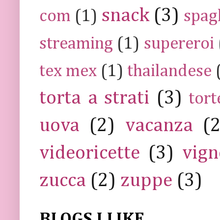
snack
(3)
com
(1)
spag
streaming
(1)
supereroi
tex mex
(1)
thailandese
torta a strati
(3)
tort
uova
(2)
vacanza
(
videoricette
(3)
vign
zucca
(2)
zuppe
(3)
BLOGS I LIKE