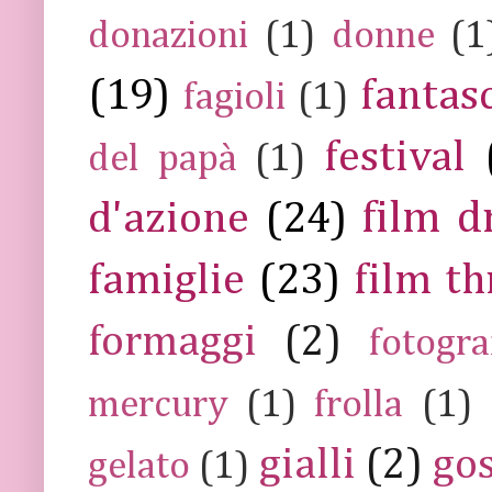
donazioni
(1)
donne
(1
(19)
fantas
fagioli
(1)
festival
del papà
(1)
film 
d'azione
(24)
famiglie
(23)
film th
formaggi
(2)
fotogra
mercury
(1)
frolla
(1)
gialli
(2)
go
gelato
(1)