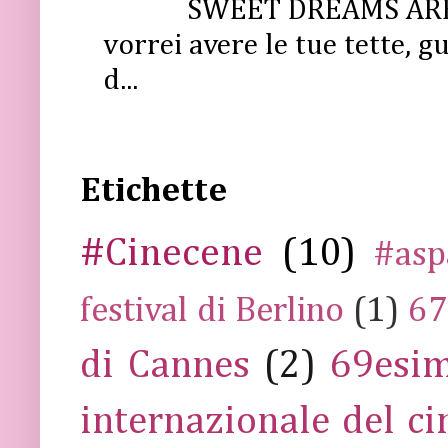
SWEET DREAMS ARE 
vorrei avere le tue tette, g
d...
Etichette
#Cinecene
(10)
#asp
festival di Berlino
(1)
67
di Cannes
(2)
69esim
internazionale del c