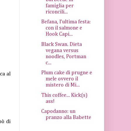
famiglia per
riconcili...
Befana, l'ultima festa:
con il salmone e
Hook Capi...
Black Swan. Dieta
vegana versus
noodles, Portman
c...
Plum cake di prugne e
ca al
mele ovvero il
mistero di Mi...
This coffee... Kick(s)
ass!
Capodanno: un
pranzo alla Babette
pò di