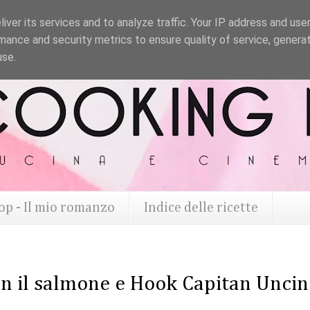
iver its services and to analyze traffic. Your IP address and use
mance and security metrics to ensure quality of service, genera
use.
op - Il mio romanzo
Indice delle ricette
con il salmone e Hook Capitan Unci