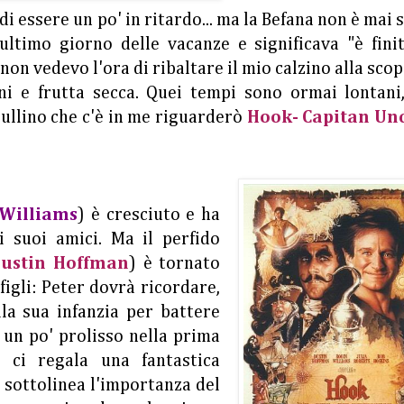
i essere un po' in ritardo... ma la Befana non è mai 
l'ultimo giorno delle vacanze e significava "è fini
on vedevo l'ora di ribaltare il mio calzino alla sco
tini e frutta secca. Quei tempi sono ormai lontani
iullino che c'è in me riguarderò
Hook- Capitan Un
Williams
) è cresciuto e ha
i suoi amici. Ma il perfido
ustin Hoffman
) è tornato
 figli: Peter dovrà ricordare,
lla sua infanzia per battere
 un po' prolisso nella prima
rg
ci regala una fantastica
e sottolinea l'importanza del