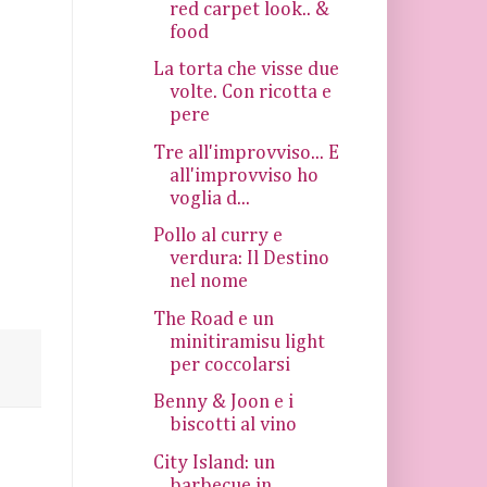
red carpet look.. &
food
La torta che visse due
volte. Con ricotta e
pere
Tre all'improvviso... E
all'improvviso ho
voglia d...
Pollo al curry e
verdura: Il Destino
nel nome
The Road e un
minitiramisu light
per coccolarsi
Benny & Joon e i
biscotti al vino
City Island: un
barbecue in