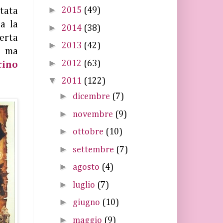
►
2015
(49)
stata
ta la
►
2014
(38)
perta
►
2013
(42)
, ma
►
2012
(63)
cino
▼
2011
(122)
►
dicembre
(7)
►
novembre
(9)
►
ottobre
(10)
►
settembre
(7)
►
agosto
(4)
►
luglio
(7)
►
giugno
(10)
►
maggio
(9)