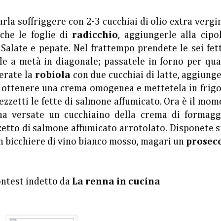
farla soffriggere con 2-3 cucchiai di olio extra vergi
anche le foglie di
radicchio
, aggiungerle alla cipo
 Salate e pepate. Nel frattempo prendete le sei fet
tele a metà in diagonale; passatele in forno per qu
perate la
robiola
con due cucchiai di latte, aggiunge
a ottenere una crema omogenea e mettetela in frig
ezzetti le fette di salmone affumicato. Ora è il mo
na versate un cucchiaino della crema di formagg
zetto di salmone affumicato arrotolato. Disponete 
un bicchiere di vino bianco mosso, magari un
prosec
ontest indetto da
La renna in cucina