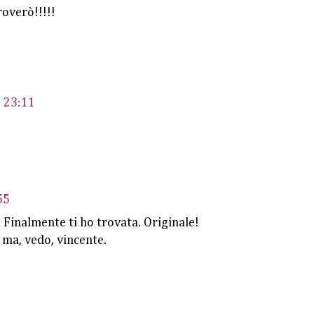
roverò!!!!!
e 23:11
55
! Finalmente ti ho trovata. Originale!
 ma, vedo, vincente.