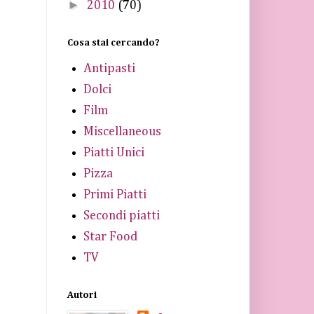
►
2010
(70)
Cosa stai cercando?
Antipasti
Dolci
Film
Miscellaneous
Piatti Unici
Pizza
Primi Piatti
Secondi piatti
Star Food
TV
Autori