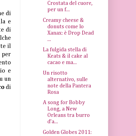
Crostata del cuore,
per un f...
ne di
Creamy cheese &
lla e
donuts come lo
te di
Xanax: è Drop Dead
alche
...
te il
La fulgida stella di
o per
Keats & il cake al
mento
cacao e ma...
io e
Un risotto
su un
alternativo, sulle
note della Pantera
co
di
Rosa
A song for Bobby
Long, a New
Orleans tra burro
d'a...
Golden Globes 2011: