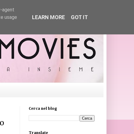
r-agent
LEARN MORE
GOT IT
te usage
Cerca nel blog
no
Translate