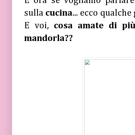
E ora se vogliamo parlar
sulla
cucina
... ecco qualche 
E voi,
cosa amate di più
mandorla??