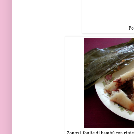
Po
Zongzi, foglie di bambù con ripien