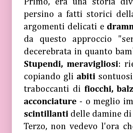
Primo, era una storia dive
persino a fatti storici del
argomenti delicati e
dramm
da questo approccio "se
decerebrata in quanto bamb
Stupendi, meravigliosi
: r
copiando gli
abiti
sontuosi
traboccanti di
fiocchi, bal
acconciature
- o meglio im
scintillanti
delle damine di 
Terzo, non vedevo l'ora c