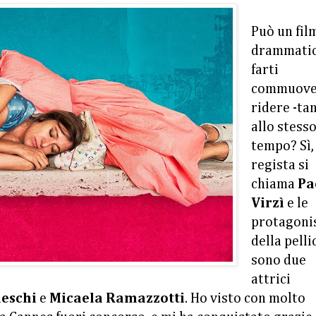
Può un fil
drammati
farti
commuove
ridere -ta
allo stess
tempo? Sì, 
regista si
chiama
Pa
Virzì
e le
protagoni
della pelli
sono due
attrici
deschi
e
Micaela Ramazzotti
. Ho visto con molto