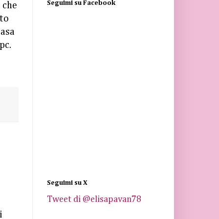
Seguimi su Facebook
à che
nto
casa
pc.
Seguimi su X
Tweet di @elisapavan78
i