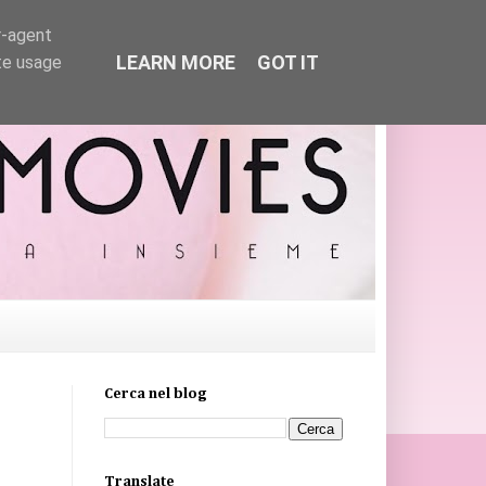
r-agent
LEARN MORE
GOT IT
te usage
Cerca nel blog
Translate