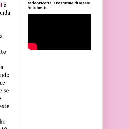
Videoricetta: Crostatine di Marie
d
è
Antoinette
onda
ma
uto
a.
endo
ace
e se
e
este
che