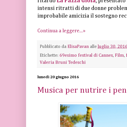
ritardo
La Pazza Gioia
, presentato
intensi ritratti di due donne proble
improbabile amicizia il sostegno reci
Continua a leggere...»
Pubblicato da
ElisaPavan
alle
luglio 30, 201
Etichette:
69esimo festival di Cannes
,
Film
,
Valeria Bruni Tedeschi
lunedì 20 giugno 2016
Musica per nutrire i pens