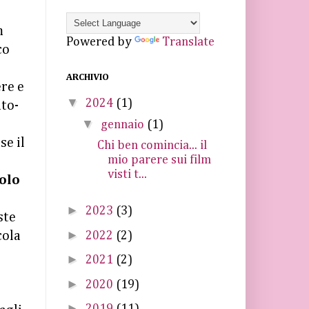
m
Powered by
Translate
co
ARCHIVIO
re e
▼
2024
(1)
nto-
▼
o
gennaio
(1)
se il
Chi ben comincia... il
mio parere sui film
visti t...
olo
►
2023
(3)
ste
►
2022
(2)
cola
►
2021
(2)
►
2020
(19)
►