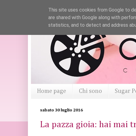
This site uses cookies from Google to del
are shared with Google along with perfor
statistics, and to detect and address ab
Home page
Chi sono
Sugar P
sabato 30 luglio 2016
La pazza gioia: hai mai t