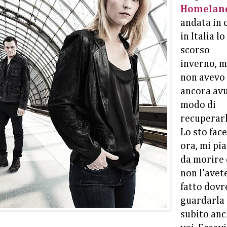
Homelan
andata in 
in Italia lo
scorso
inverno, 
non avevo
ancora av
modo di
recuperarl
Lo sto fac
ora, mi pi
da morire 
non l'avet
fatto dovr
guardarla
subito an