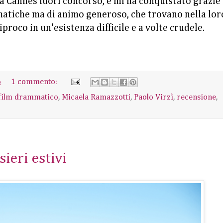
 a Cannes fuori concorso, e mi ha conquistato grazie 
matiche ma di animo generoso, che trovano nella lor
proco in un'esistenza difficile e a volte crudele.
6
1 commento:
film drammatico
,
Micaela Ramazzotti
,
Paolo Virzì
,
recensione
,
ieri estivi