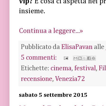
vip?
E cosa ci aspetta nei 
insieme.
Continua a leggere...»
Pubblicato da
ElisaPavan
alle
5 commenti:
Etichette:
cinema
,
festival
,
Fi
recensione
,
Venezia72
sabato 5 settembre 2015