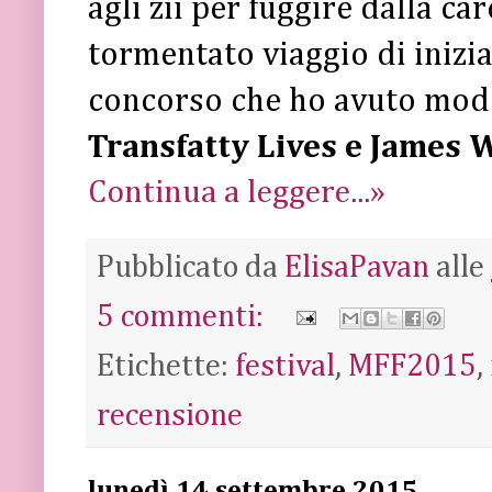
agli zii per fuggire dalla ca
tormentato viaggio di iniziaz
concorso che ho avuto modo
Transfatty Lives e James 
Continua a leggere...»
Pubblicato da
ElisaPavan
alle
5 commenti:
Etichette:
festival
,
MFF2015
,
recensione
lunedì 14 settembre 2015