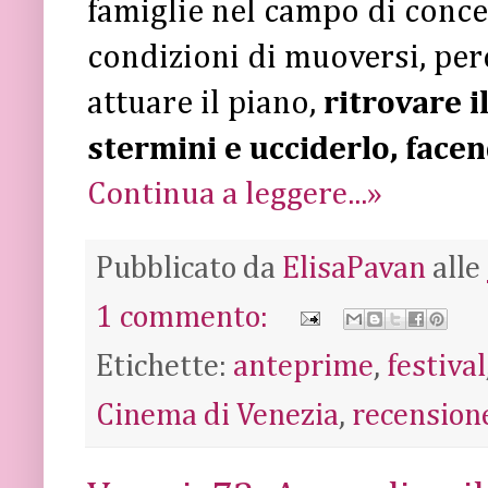
famiglie nel campo di conc
condizioni di muoversi, perc
attuare il piano,
ritrovare i
stermini e ucciderlo, face
Continua a leggere...»
Pubblicato da
ElisaPavan
alle
1 commento:
Etichette:
anteprime
,
festival
Cinema di Venezia
,
recension