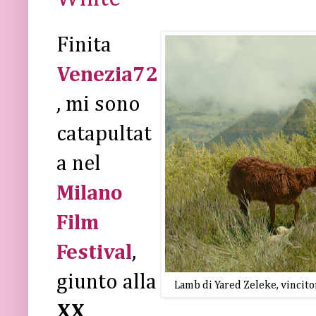
Finita
Venezia72
, mi sono
catapultat
a nel
Milano
Film
Festival
,
giunto alla
Lamb di Yared Zeleke, vincit
XX