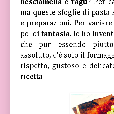
besciamella
e
ragù
? Per c
ma queste sfoglie di pasta s
e preparazioni. Per variare
po' di
fantasia
. Io ho inven
che pur essendo piutto
assoluto, c'è solo il formag
rispetto, gustoso e delicato
ricetta!