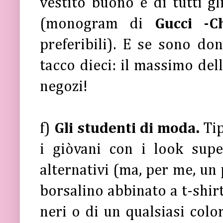
vestito buono e di tutti gl
(monogram di
Gucci -C
preferibili). E se sono d
tacco dieci: il massimo del
negozi!
f)
Gli studenti di moda.
Tip
i giòvani con i look supe
alternativi (ma, per me, un 
borsalino abbinato a t-shirt
neri o di un qualsiasi color