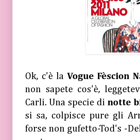
Ok, c'è la
Vogue Fèscion N
non sapete cos'è, leggete
Carli. Una specie di
notte b
si sa, colpisce pure gli A
forse non gufetto-Tod's -Del