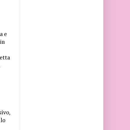
a e
 in
etta
l
sivo,
 lo