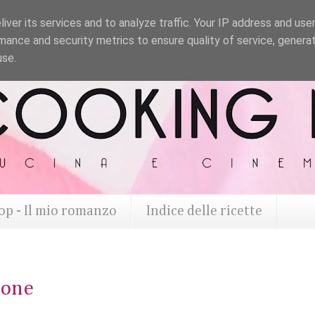
iver its services and to analyze traffic. Your IP address and use
mance and security metrics to ensure quality of service, genera
use.
op - Il mio romanzo
Indice delle ricette
ione