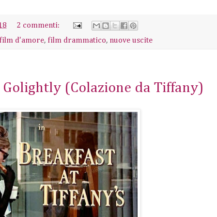
18
2 commenti:
film d'amore
,
film drammatico
,
nuove uscite
 Golightly (Colazione da Tiffany)