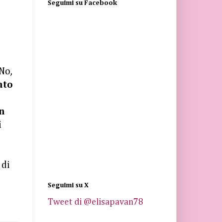
Seguimi su Facebook
 No,
ato
un
i
 di
Seguimi su X
Tweet di @elisapavan78