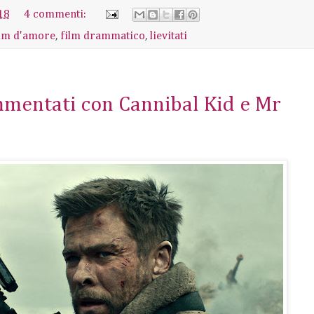
18
4 commenti:
ilm d'amore
,
film drammatico
,
lievitati
ommentati con Cannibal Kid e Mr