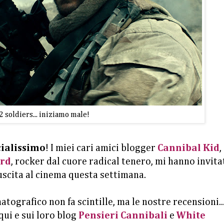
2 soldiers... iniziamo male!
cialissimo
! I miei cari amici blogger
Cannibal Kid
,
ord
, rocker dal cuore radical tenero, mi hanno invita
uscita al cinema questa settimana.
grafico non fa scintille, ma le nostre recensioni...
qui e sui loro blog
Pensieri Cannibali
e
White