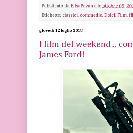
Pubblicato da
ElisaPavan
alle
ottobre 09, 20
Etichette:
classici
,
commedie
,
Dolci
,
Film
,
f
giovedì 12 luglio 2018
I film del weekend... c
James Ford!