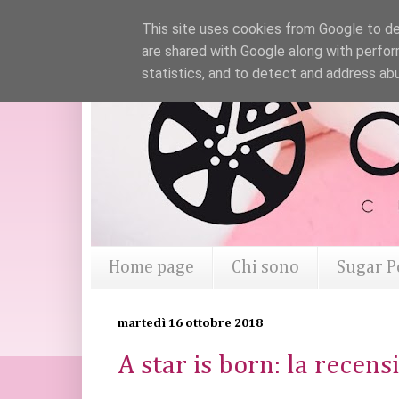
This site uses cookies from Google to del
are shared with Google along with perfor
statistics, and to detect and address ab
Home page
Chi sono
Sugar P
martedì 16 ottobre 2018
A star is born: la recens