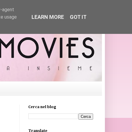
r-agent
LEARN MORE
GOT IT
te usage
Cerca nel blog
Translate