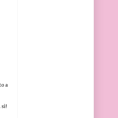
to a
 sì!