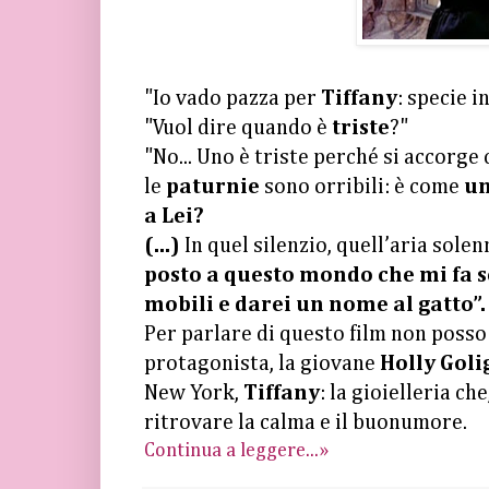
"Io vado pazza per
Tiffany
: specie i
"Vuol dire quando è
triste
?"
"No... Uno è triste perché si accorge
le
paturnie
sono orribili: è come
un
a Lei?
(...)
In quel silenzio, quell’aria sole
posto a questo mondo che mi fa s
mobili e darei un nome al gatto”.
Per parlare di questo film non posso 
protagonista, la giovane
Holly Goli
New York,
Tiffany
: la gioielleria ch
ritrovare la calma e il buonumore.
Continua a leggere...»