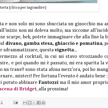
storta (clicca per ingrandire)
ta e non solo mi sono sbucciata un ginocchio ma a
 all'inizio non mi doleva molto, ma siccome all'inci
sse scarpe, beh, potete immaginare che alla fine la 
sul
divano, gamba stesa, ghiaccio e pomatina
, p
 per sdrammatizzare, questa
vignetta
...
termezzo al cocktail, in cui mi stavo strozzando c
sire.. e poi quando mi è passato, mi era sparita la 
vo un trans!! sono stata afona mezz'ora, poi ho man
rnare.. misteri! Per fortuna l'evento è andato bene :
ei potuto abbinare
Fantozzi
ma il mio amor propri
scena di Bridget
, alla prossima!
11