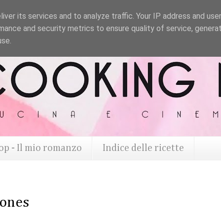
iver its services and to analyze traffic. Your IP address and use
mance and security metrics to ensure quality of service, genera
use.
op - Il mio romanzo
Indice delle ricette
Jones