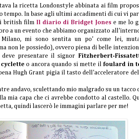
ttava la ricetta Londonstyle abbinata ai film propos
 tempo. In base agli ultimi accadimenti di cui vi pa
i british film
Il diario di Bridget Jones
e me lo g
voro a un evento che abbiamo organizzato all'intern
 Milano, mi sono sentita un po' come lei, mut
 ma non le possiedo), ovvero piena di belle intenzio
 deve presentare il signor
Fitzherbert-Fissatet
 cyclette
o ancora quando si mette il
foulard in t
pena Hugh Grant pigia il tasto dell'acceleratore de
entre andavo, sculettando mio malgrado su un tacco 
lla mia capa che ci avrebbe condotto al castello. Q
etta, quindi lascerò le immagini parlare per me!