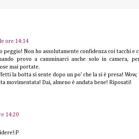
le ore 14:14
o peggio! Non ho assolutamente confidenza coi tacchi e 
uando provo a camminarci anche solo in camera, per
cose mai portate.
fetti la botta si sente dopo un po' che la si è presa! Wow, t
ata movimentata! Dai, almeno è andata bene! Riposati!
re 14:20
ridere!:P