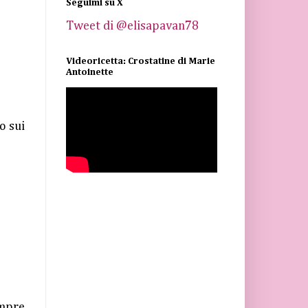
Seguimi su X
Tweet di @elisapavan78
Videoricetta: Crostatine di Marie
Antoinette
o sui
empre