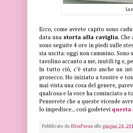
La 
Ecco, come avrete capito sono cadu
data una
storta alla caviglia
. Che
sono seguite 4 ore in piedi sulle ste
sia uscita: oggi non cammino. Sono 
tavolino accanto a me, inutili tg e,
In tutto ciò, c'è stato anche un in
prosecco. Ho iniziato a tossire e tos
mai vista una cosa del genere, pare
qualcosa e la voce ha cominciato a to
Penserete che a queste vicende avr
lo impedisce... così godetevi
questa 
Pubblicato da
ElisaPavan
alle
giugno 24, 20