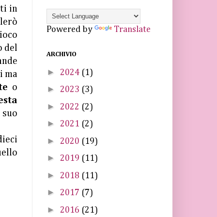
ti in
rlerò
Powered by
Translate
ioco
o del
ARCHIVIO
ande
►
2024
(1)
ni ma
te
o
►
2023
(3)
esta
►
2022
(2)
l suo
►
2021
(2)
dieci
►
2020
(19)
uello
►
2019
(11)
►
2018
(11)
►
2017
(7)
►
2016
(21)