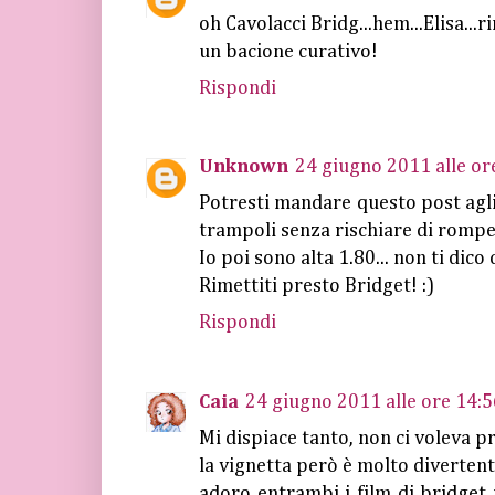
oh Cavolacci Bridg...hem...Elisa...r
un bacione curativo!
Rispondi
Unknown
24 giugno 2011 alle or
Potresti mandare questo post agli
trampoli senza rischiare di romperc
Io poi sono alta 1.80... non ti dico
Rimettiti presto Bridget! :)
Rispondi
Caia
24 giugno 2011 alle ore 14:5
Mi dispiace tanto, non ci voleva pr
la vignetta però è molto divertent
adoro entrambi i film di bridget 