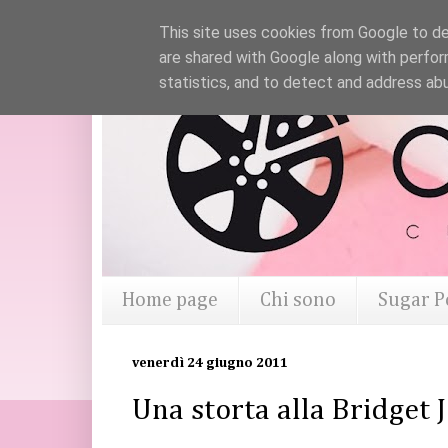
This site uses cookies from Google to del
are shared with Google along with perfor
statistics, and to detect and address ab
Home page
Chi sono
Sugar P
venerdì 24 giugno 2011
Una storta alla Bridget 