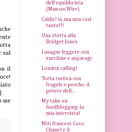
dell'equilibrista
(Man on Wire)
Caldo? sì, ma non così
tanto!!!
nche
Una storta alla
dente
Bridget Jones
botta
Lasagne leggere con
c sul
zucchine e asparagi
London calling!
on il
voce!
Torta rustica con
fragole e pesche: il
giato
potere dell...
)
o me
My take on
foodblogging: la
mia intervista!
Miti francesi: Coco
Chanel e il