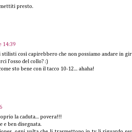
imettiti presto.
e 14:39
 stilisti così capirebbero che non possiamo andare in gir
i l'osso del collo? :)
 come sto bene con il tacco 10-12... ahaha!
6
oprio la caduta... povera!!!
e e ben disegnata.
jones, ogni volta che li trasmettono in tv li riguardo s