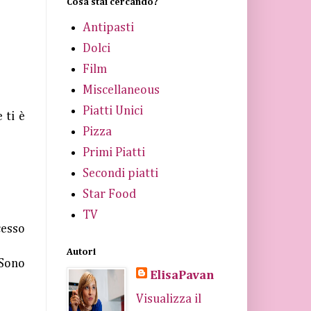
Cosa stai cercando?
Antipasti
Dolci
Film
Miscellaneous
Piatti Unici
 ti è
Pizza
Primi Piatti
Secondi piatti
Star Food
TV
cesso
Autori
Sono
ElisaPavan
Visualizza il