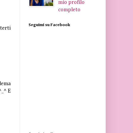
mio profilo
completo
Seguimi su Facebook
terti
blema
^_^ E