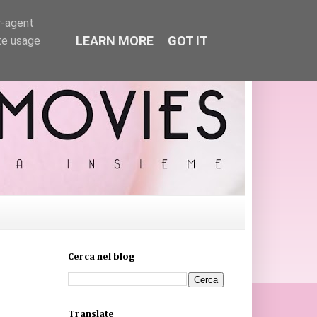
r-agent
LEARN MORE
GOT IT
te usage
Cerca nel blog
Translate