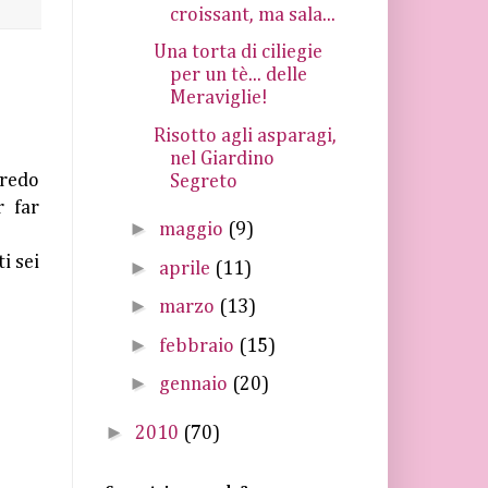
croissant, ma sala...
Una torta di ciliegie
per un tè... delle
Meraviglie!
Risotto agli asparagi,
nel Giardino
credo
Segreto
 far
►
maggio
(9)
i sei
►
aprile
(11)
►
marzo
(13)
►
febbraio
(15)
►
gennaio
(20)
►
2010
(70)