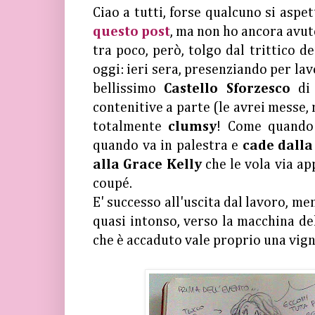
Ciao a tutti, forse qualcuno si aspe
questo post
, ma non ho ancora avuto
tra poco, però, tolgo dal trittico de
oggi: ieri sera, presenziando per la
bellissimo
Castello Sforzesco
di
contenitive a parte (le avrei messe,
totalmente
clumsy
! Come quando
quando va in palestra e
cade dalla
alla Grace Kelly
che le vola via ap
coupé.
E' successo all'uscita dal lavoro, m
quasi intonso, verso la macchina de
che è accaduto vale proprio una vign