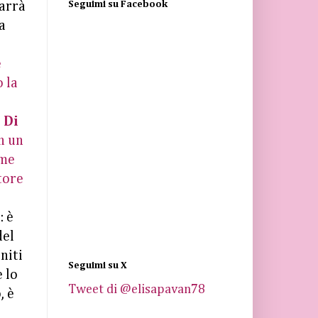
Seguimi su Facebook
arrà
a
e
 la
i
 Di
n un
ome
tore
: è
del
initi
Seguimi su X
 lo
Tweet di @elisapavan78
, è