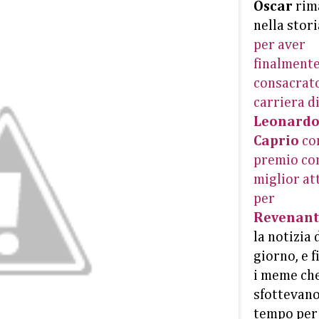
Oscar
rim
nella stori
per aver
finalment
consacrato
carriera d
Leonardo
Caprio
co
premio c
miglior at
per
Revenant
la notizia 
giorno, e f
i meme che
sfottevano
tempo per