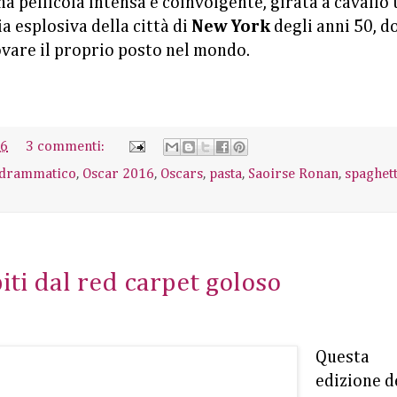
a pellicola intensa e coinvolgente, girata a cavallo 
a esplosiva della città di
New York
degli anni 50, d
vare il proprio posto nel mondo.
16
3 commenti:
 drammatico
,
Oscar 2016
,
Oscars
,
pasta
,
Saoirse Ronan
,
spaghett
biti dal red carpet goloso
Questa
edizione d