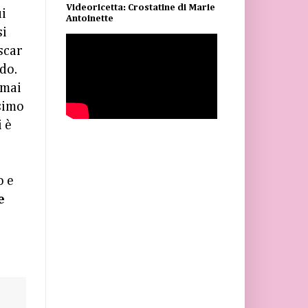
Videoricetta: Crostatine di Marie
ui
Antoinette
si
scar
do.
 mai
simo
i è
o e
e