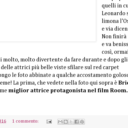
quelli in c
Leonardo 
limona l'O
e via dicen
Non finirà
e va benis
così, orma
di molto, molto divertente da fare durante e dopo gli
elle attrici più belle viste sfilare sul red carpet
ongo le foto abbinate a qualche accostamento golos
eme! La prima, che vedete nella foto qui sopra è
Bri
come
miglior attrice protagonista nel film Room.
016
1 commento: