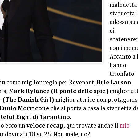
maledetta
statuetta!
adesso su 
ci
scatener
con i mem
Accanto a 
hanno
trionfato
tu
come miglior regia per Revenant,
Brie Larson
sta, M
ark Rylance (Il ponte delle spie)
miglior at
r (The Danish Girl)
miglior attrice non protagonis
Ennio Morricone
che si porta a casa la statuetta d
eful Eight di Tarantino.
o ecco un
veloce recap,
qui trovate anche il
mio
indovinati 18 su 25. Non male, no?