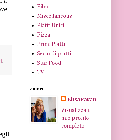
tra
Film
ove
Miscellaneous
Piatti Unici
Pizza
Primi Piatti
Secondi piatti
i
,
Star Food
TV
Autori
ElisaPavan
Visualizza il
mio profilo
completo
egli