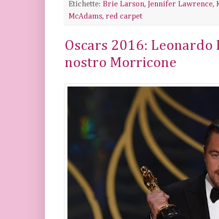
Etichette:
Brie Larson
,
Jennifer Lawrence
,
McAdams
,
red carpet
Oscars 2016: Leonardo D
nostro Morricone