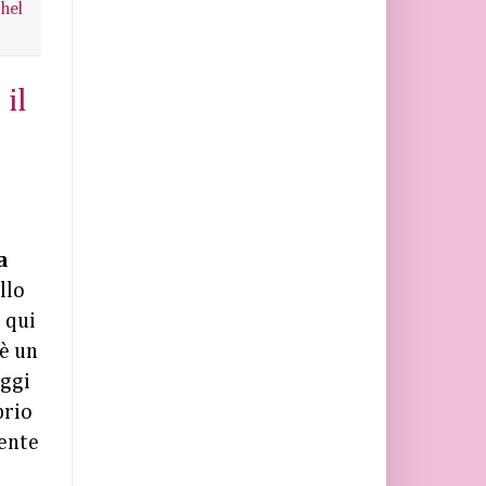
hel
il
a
llo
 qui
è un
ggi
prio
ente