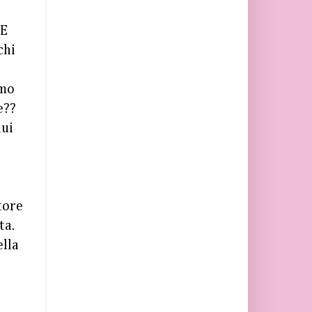
 E
chi
emo
e??
lui
tore
ta.
ella