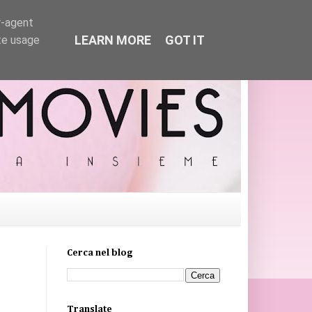
r-agent
LEARN MORE
GOT IT
te usage
Cerca nel blog
Translate