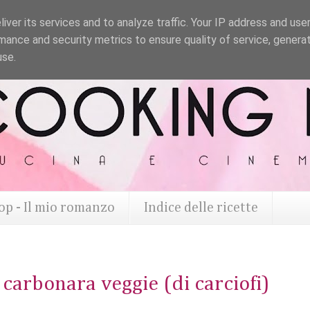
iver its services and to analyze traffic. Your IP address and use
mance and security metrics to ensure quality of service, genera
use.
op - Il mio romanzo
Indice delle ricette
 carbonara veggie (di carciofi)