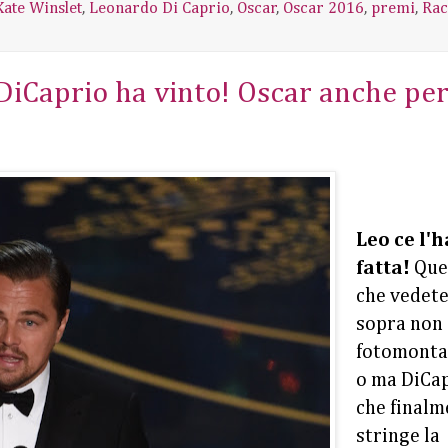
Kate Winslet
,
Leonardo Di Caprio
,
Oscar
,
Oscar 2016
,
premi
,
Rac
iCaprio ha vinto! Oscar anche per 
Leo ce l'h
fatta!
Que
che vedete
sopra non 
fotomonta
o ma DiCa
che finalm
stringe la