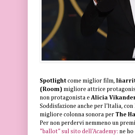
Spotlight
come miglior film,
Iñarri
(Room)
migliore attrice protagoni
non protagonista e
Alicia Vikande
Soddisfazione anche per l'Italia, con
migliore colonna sonora per
The Hat
Per non perdervi nemmeno un premi
"ballot" sul sito dell'Academy:
ne ho 