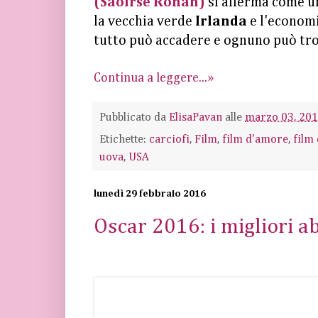
(Saoirse Ronan)
si afferma come un
la vecchia verde
Irlanda
e l'economi
tutto può accadere e ognuno può tro
Continua a leggere...»
Pubblicato da
ElisaPavan
alle
marzo 03, 20
Etichette:
carciofi
,
Film
,
film d'amore
,
film
uova
,
USA
lunedì 29 febbraio 2016
Oscar 2016: i migliori a