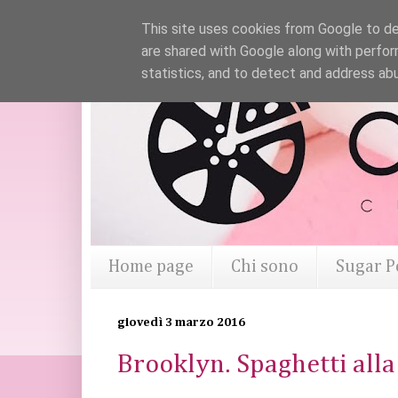
This site uses cookies from Google to del
are shared with Google along with perfor
statistics, and to detect and address ab
Home page
Chi sono
Sugar P
giovedì 3 marzo 2016
Brooklyn. Spaghetti alla