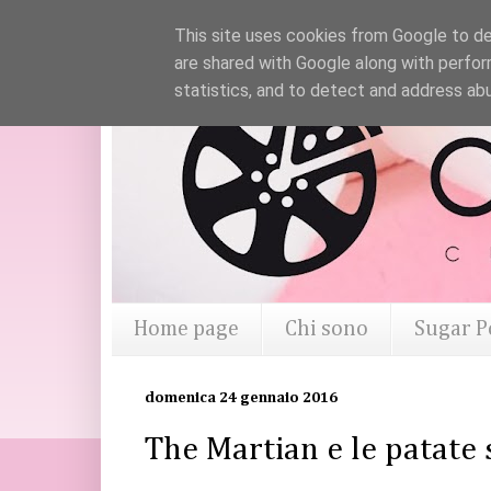
This site uses cookies from Google to del
are shared with Google along with perfor
statistics, and to detect and address ab
Home page
Chi sono
Sugar P
domenica 24 gennaio 2016
The Martian e le patate 