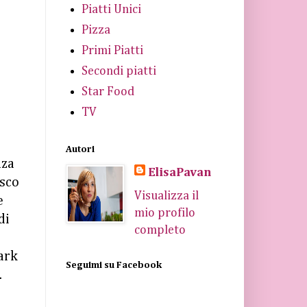
Piatti Unici
Pizza
Primi Piatti
Secondi piatti
Star Food
TV
Autori
nza
ElisaPavan
isco
Visualizza il
e
mio profilo
di
completo
ark
Seguimi su Facebook
.