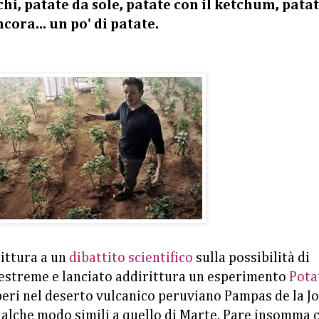
chi, patate da sole, patate con il ketchum, pata
cora... un po' di patate.
rittura a un
dibattito scientifico
sulla possibilità di
i estreme e lanciato addirittura un esperimento
Pota
beri nel deserto vulcanico peruviano Pampas de la Jo
qualche modo simili a quello di Marte. Pare insomma 