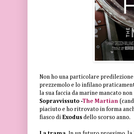
Non ho una particolare predilezione
prezzemolo e lo infilano praticament
la sua faccia da marine mancato non
Sopravvissuto -
The Martian
(cand
piaciuto e ho ritrovato in forma anch
fiasco di
Exodus
dello scorso anno.
La trama.
In un futuro prossimo, la