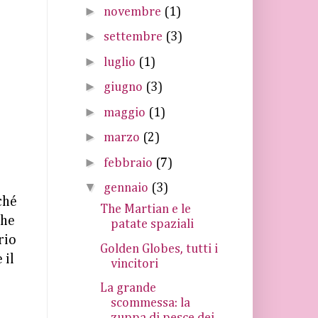
►
novembre
(1)
►
settembre
(3)
►
luglio
(1)
►
giugno
(3)
►
maggio
(1)
►
marzo
(2)
►
febbraio
(7)
▼
gennaio
(3)
ché
The Martian e le
che
patate spaziali
rio
Golden Globes, tutti i
 il
vincitori
La grande
scommessa: la