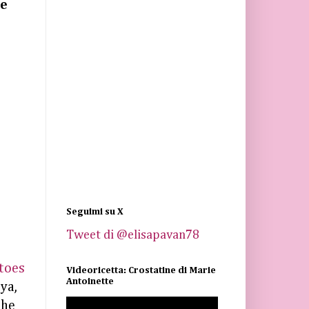
te
Seguimi su X
Tweet di @elisapavan78
toes
Videoricetta: Crostatine di Marie
Antoinette
ya,
che