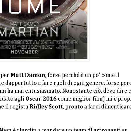
 per
Matt Damon
, forse perché è un po' come il
e dappertutto a fare ruoli di ogni genere, forse per
 mi ha mai entusiasmato. Nonostante ciò, devo dire 
idato agli
Oscar 2016
come miglior film) mi è prop
e il regista
Ridley Scott
, pronto a farci dimenticare
 Nasa è riuscita a mandare un team di astronauti su