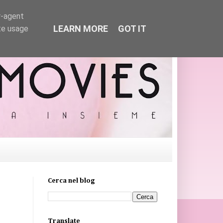
r-agent
LEARN MORE
GOT IT
te usage
Cerca nel blog
Translate