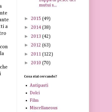
zuppa di pesce dei
mutui s...
a
ante
►
2015
(49)
lante
ti a
►
2014
(38)
tro
►
2013
(42)
►
2012
(63)
 con
la
►
2011
(122)
►
2010
(70)
 che
i
Cosa stai cercando?
Antipasti
Dolci
Film
Miscellaneous