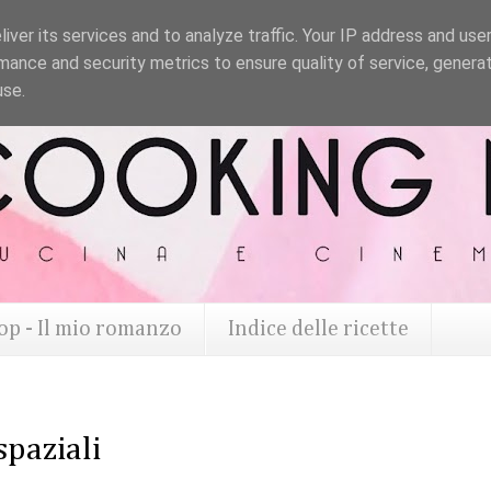
iver its services and to analyze traffic. Your IP address and use
mance and security metrics to ensure quality of service, genera
use.
op - Il mio romanzo
Indice delle ricette
spaziali