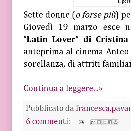
Il post
Sette donne (
o forse più
) p
Giovedì 19 marzo esce ne
“Latin Lover” di
Cristina
anteprima al cinema Anteo 
sorellanza, di attriti familia
Continua a leggere...»
Pubblicato da
francesca.pava
6 commenti: