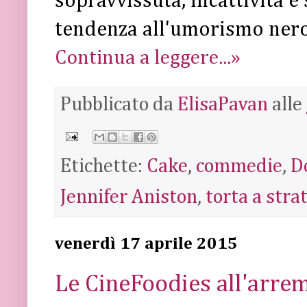
sopravvissuta, incattivita e
tendenza all'umorismo nero
Continua a leggere...»
Pubblicato da
ElisaPavan
alle
Etichette:
Cake
,
commedie
,
D
Jennifer Aniston
,
torta a strat
venerdì 17 aprile 2015
Le CineFoodies all'arre