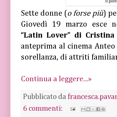
Il post
Sette donne (
o forse più
) p
Giovedì 19 marzo esce ne
“Latin Lover” di
Cristina
anteprima al cinema Anteo 
sorellanza, di attriti familia
Continua a leggere...»
Pubblicato da
francesca.pava
6 commenti: