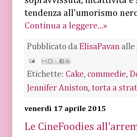
sopravvissuta, incattivita e
tendenza all'umorismo nero
Continua a leggere...»
Pubblicato da
ElisaPavan
alle
Etichette:
Cake
,
commedie
,
D
Jennifer Aniston
,
torta a strat
venerdì 17 aprile 2015
Le CineFoodies all'arre