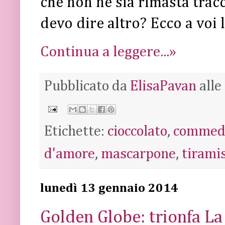
che non ne sia rimasta tracc
devo dire altro? Ecco a voi 
Continua a leggere...»
Pubblicato da
ElisaPavan
alle
Etichette:
cioccolato
,
commed
d'amore
,
mascarpone
,
tirami
lunedì 13 gennaio 2014
Golden Globe: trionfa La