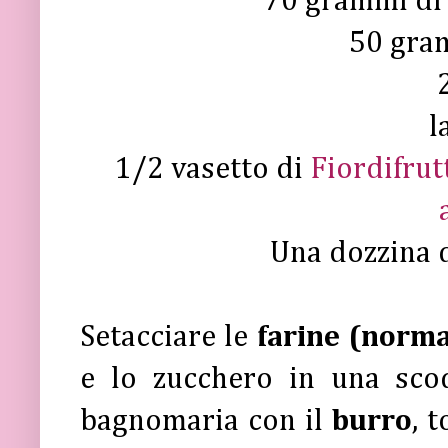
70 grammi di 
50 gra
l
1/2 vasetto di
Fiordifrut
Una dozzina 
Setacciare le
farine (norma
e lo zucchero in una scod
bagnomaria con il
burro
, 