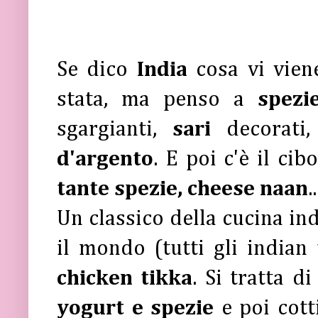
Se dico
India
cosa vi vie
stata, ma penso a
spez
sgargianti,
sari
decorati
d'argento
. E poi c'è il cib
tante spezie, cheese naan
.
Un classico della cucina ind
il mondo (tutti gli indian
chicken tikka
. Si tratta d
yogurt e spezie
e poi cott