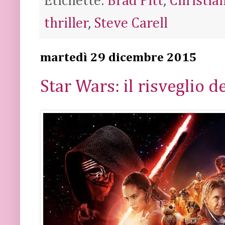
Etichette:
Brad Pitt
,
Christia
thriller
,
Steve Carell
martedì 29 dicembre 2015
Star Wars: il risveglio d