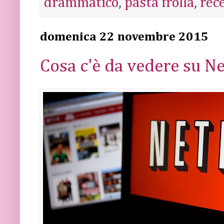
drammatico
,
pasta frolla
,
rec
domenica 22 novembre 2015
Cosa c'è da vedere su Ne