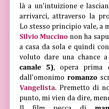
là a un'intuizione e lascian
arrivarci, attraverso la pr
Lo stesso principio vale, a 
Silvio Muccino
non ha saput
a casa da sola e quindi co
voluto dare una chance 
canale 5)
, opera prima d
dall'omonimo
romanzo
sc
Vangelista
. Premetto di no
punto, mi vien da dire, men
Il film pecca di
ma