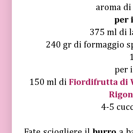
aroma di 
per 
375 ml di 
240 gr di formaggio s
per 
150 ml di
Fiordifrutta di 
Rigon
4-5 cucc
Fate sciogliere il
burro
a b