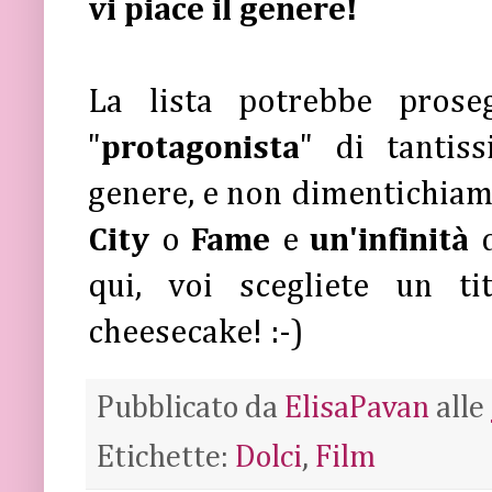
vi piace il genere!
La lista potrebbe proseg
"
protagonista
" di tantis
genere, e non dimentichiam
City
o
Fame
e
un'infinità
qui, voi scegliete un t
cheesecake! :-)
Pubblicato da
ElisaPavan
alle
Etichette:
Dolci
,
Film