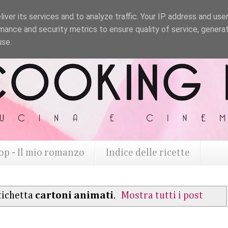
iver its services and to analyze traffic. Your IP address and use
mance and security metrics to ensure quality of service, genera
use.
op - Il mio romanzo
Indice delle ricette
tichetta
cartoni animati
.
Mostra tutti i post