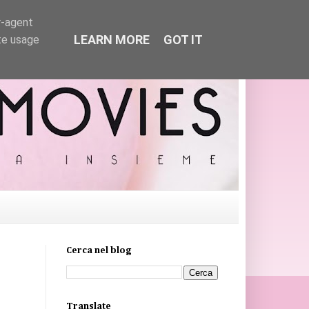
r-agent
LEARN MORE
GOT IT
te usage
Cerca nel blog
Translate