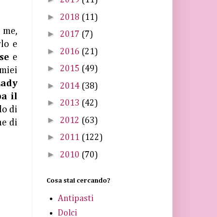
2019
(11)
►
2018
(11)
a me,
►
2017
(7)
rlo e
►
2016
(21)
ese
e
►
2015
(49)
 miei
Lady
►
2014
(38)
a il
►
2013
(42)
do di
►
2012
(63)
he di
►
2011
(122)
►
2010
(70)
Cosa stai cercando?
Antipasti
Dolci