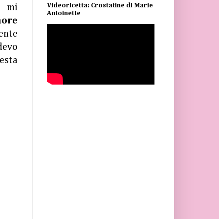
Videoricetta: Crostatine di Marie
o mi
Antoinette
more
ente
 devo
uesta