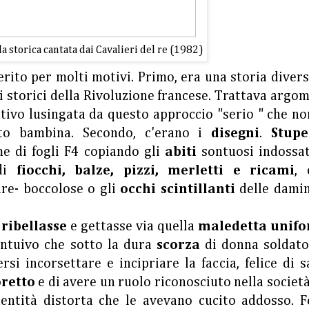
a storica cantata dai Cavalieri del re (1982)
erito per molti motivi. Primo, era una storia diver
tti storici della Rivoluzione francese. Trattava argo
entivo lusingata da questo approccio "serio " che n
nto bambina. Secondo, c'erano i
disegni
.
Stupe
me di fogli F4 copiando gli
abiti
sontuosi indossat
 di
fiocchi, balze, pizzi, merletti e ricami
, 
ure- boccolose o gli
occhi scintillanti
delle damin
i
ribellasse
e gettasse via quella
maledetta unif
 intuivo che sotto la dura
scorza
di donna soldato
si incorsettare e incipriare la faccia, felice di 
oretto
e di avere un ruolo riconosciuto nella societ
dentità distorta che le avevano cucito addosso. F