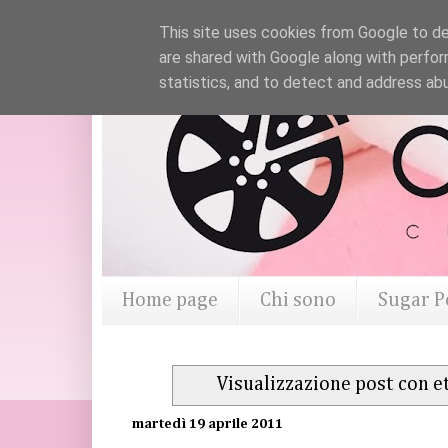
This site uses cookies from Google to del
are shared with Google along with perfor
statistics, and to detect and address ab
Home page
Chi sono
Sugar P
Visualizzazione post con e
martedì 19 aprile 2011