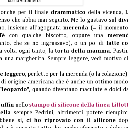
Maria Antonietta
nonché per il finale
drammatico
della vicenda,
enso che abbia mai seguito. Me lo gustavo sul
div
no, insieme all'agognata
merenda
(= il momento
Tè
con qualche biscotto, oppure una
meren
anto, che se no ingrassavo), o un po' di
latte co
a volta ogni tanto, la
torta della mamma
. Pasti
na una margherita. Sempre leggere, vedi motivo di
e leggero
, perfetto per la merenda (o la colazione)
 di origine americana che è anche un ottimo modo
"leopardo"
, quando diventano maculate e dolci da
uffin
nello
stampo di silicone della linea Lillott
ella
sempre Pedrini, altrimenti potete riempirc
bbene sì,
ci ho riprovato con il silicone
do