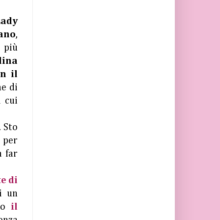
Lady
ano
,
 più
dina
n il
ne di
 cui
. Sto
 per
 far
e di
i un
po
il