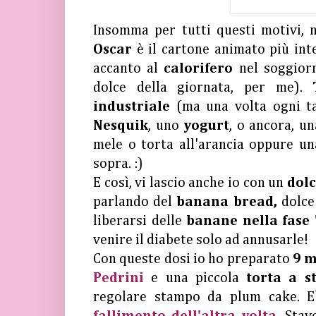
Insomma per tutti questi motivi, 
Oscar
è il cartone animato più int
accanto al
calorifero
nel soggior
dolce della giornata, per me).
industriale
(ma una volta ogni t
Nesquik
, uno
yogurt
, o ancora, un
mele o torta all'arancia oppure u
sopra. :)
E così, vi lascio anche io con un
dolc
parlando del
banana bread,
dolce
liberarsi delle
banane nella fase 
venire il diabete solo ad annusarle!
Con queste dosi io ho preparato
9 m
Pedrini
e una piccola
torta a st
regolare stampo da plum cake. E