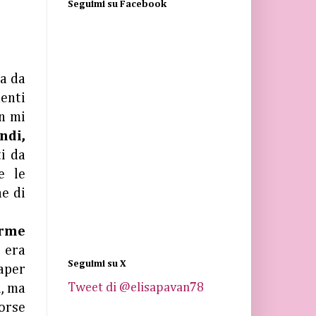
Seguimi su Facebook
sa da
menti
on mi
ndi,
i da
e le
e di
orme
 era
Seguimi su X
saper
Tweet di @elisapavan78
à, ma
orse