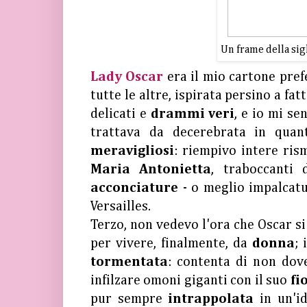
Un frame della sigl
Lady Oscar
era il mio cartone pref
tutte le altre, ispirata persino a fa
delicati e
drammi veri
, e io mi s
trattava da decerebrata in qua
meravigliosi
: riempivo intere ris
Maria Antonietta
, traboccanti
acconciature
- o meglio impalcat
Versailles.
Terzo, non vedevo l'ora che Oscar s
per vivere, finalmente, da
donna
;
tormentata
: contenta di non dover
infilzare omoni giganti con il suo
fi
pur sempre
intrappolata
in un'i