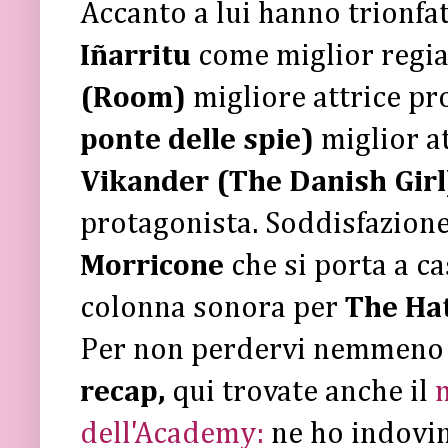
Accanto a lui hanno trionfa
Iñarritu
come miglior regi
(Room)
migliore attrice pr
ponte delle spie)
miglior a
Vikander (The Danish Girl
protagonista. Soddisfazione 
Morricone
che si porta a ca
colonna sonora per
The Hat
Per non perdervi nemmeno
recap,
qui trovate anche il
m
dell'Academy:
ne ho indovin