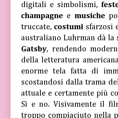
digitali e simbolismi,
fes
champagne
e
musiche
po
truccate,
costumi
sfarzosi
australiano Luhrman dà la 
Gatsby
, rendendo moderno
della letteratura america
enorme tela fatta di imm
scostandosi dalla trama del
attuale e certamente più c
Sì e no. Visivamente il f
troppo compiaciuto nella p