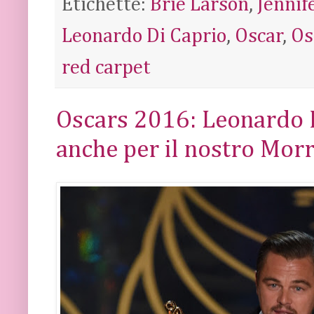
Etichette:
Brie Larson
,
Jennif
Leonardo Di Caprio
,
Oscar
,
Os
red carpet
Oscars 2016: Leonardo D
anche per il nostro Mor