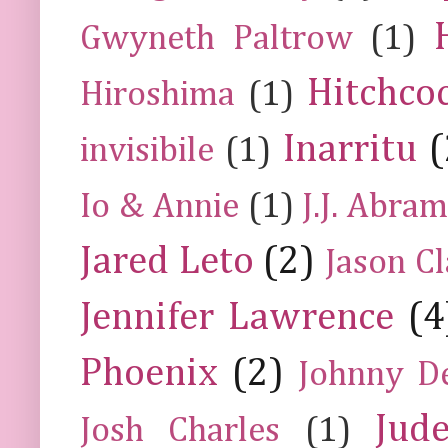
Gwyneth Paltrow
(1)
Hitchco
Hiroshima
(1)
Inarritu
(
invisibile
(1)
Io & Annie
(1)
J.J. Abra
Jared Leto
(2)
Jason C
Jennifer Lawrence
(4
Phoenix
(2)
Johnny D
Jud
Josh Charles
(1)