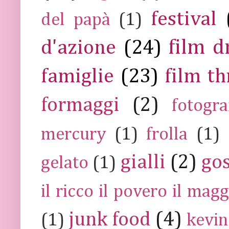
festival
del papà
(1)
film 
d'azione
(24)
famiglie
(23)
film th
formaggi
(2)
fotogra
mercury
(1)
frolla
(1)
gialli
(2)
go
gelato
(1)
il ricco il povero il ma
junk food
(4)
(1)
kevin