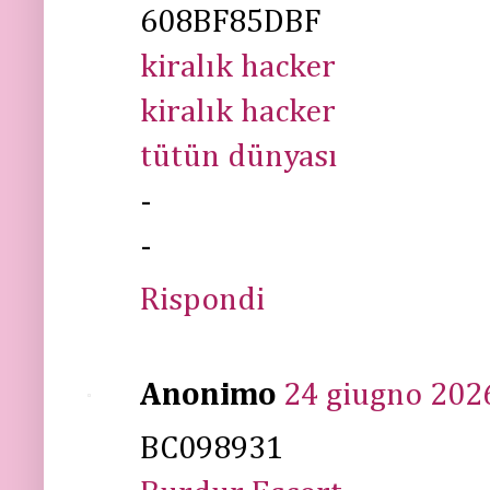
608BF85DBF
kiralık hacker
kiralık hacker
tütün dünyası
-
-
Rispondi
Anonimo
24 giugno 2026
BC098931