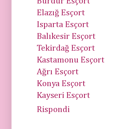
Burdur Esçort
Elazığ Esçort
Isparta Esçort
Balıkesir Esçort
Tekirdağ Esçort
Kastamonu Esçort
Ağrı Esçort
Konya Esçort
Kayseri Esçort
Rispondi