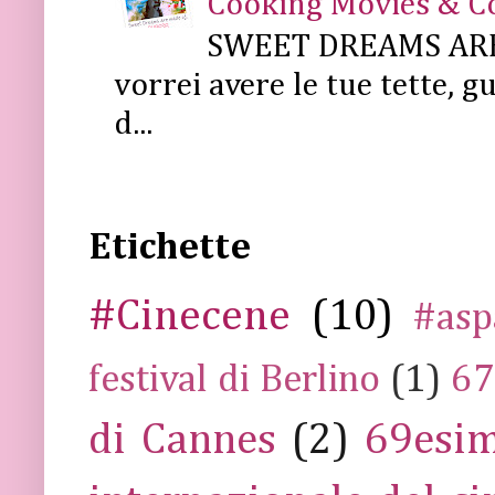
Cooking Movies & C
SWEET DREAMS ARE 
vorrei avere le tue tette, g
d...
Etichette
#Cinecene
(10)
#asp
festival di Berlino
(1)
67
di Cannes
(2)
69esim