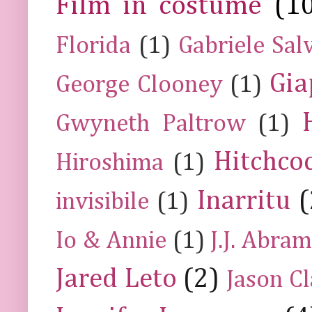
Film in costume
(1
Florida
(1)
Gabriele Sal
Gia
George Clooney
(1)
Gwyneth Paltrow
(1)
Hitchco
Hiroshima
(1)
Inarritu
(
invisibile
(1)
Io & Annie
(1)
J.J. Abra
Jared Leto
(2)
Jason C