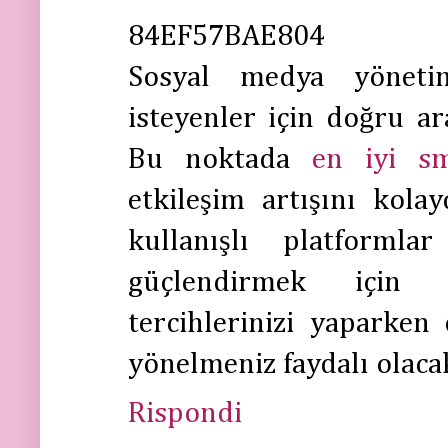
84EF57BAE804
Sosyal medya yöneti
isteyenler için doğru a
Bu noktada
en iyi s
etkileşim artışını kolay
kullanışlı platformlar
güçlendirmek için 
tercihlerinizi yaparke
yönelmeniz faydalı olacak
Rispondi