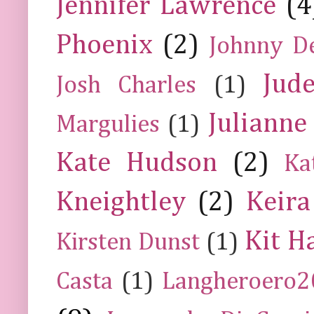
Jennifer Lawrence
(4
Phoenix
(2)
Johnny D
Jud
Josh Charles
(1)
Julianne
Margulies
(1)
Kate Hudson
(2)
Ka
Kneightley
(2)
Keira
Kit H
Kirsten Dunst
(1)
Casta
(1)
Langheroero