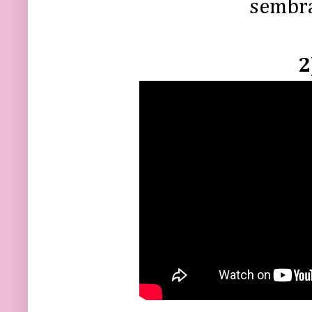
sembra
2