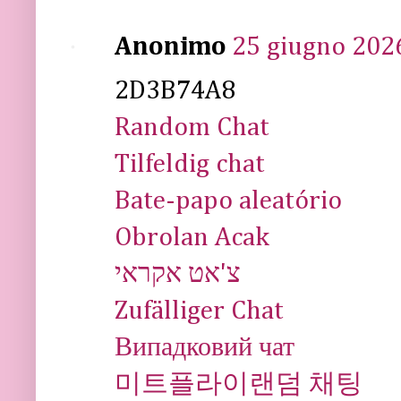
Anonimo
25 giugno 2026
2D3B74A8
Random Chat
Tilfeldig chat
Bate-papo aleatório
Obrolan Acak
צ'אט אקראי
Zufälliger Chat
Випадковий чат
미트플라이랜덤 채팅