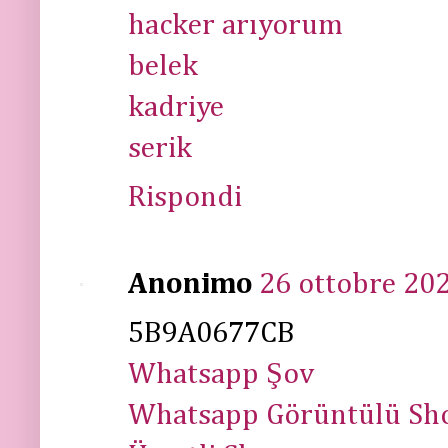
hacker arıyorum
belek
kadriye
serik
Rispondi
Anonimo
26 ottobre 202
5B9A0677CB
Whatsapp Şov
Whatsapp Görüntülü Sh