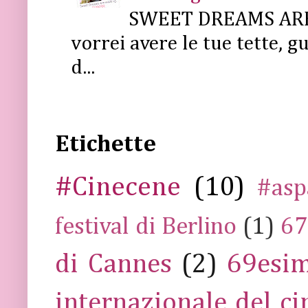
SWEET DREAMS ARE 
vorrei avere le tue tette, g
d...
Etichette
#Cinecene
(10)
#asp
festival di Berlino
(1)
67
di Cannes
(2)
69esim
internazionale del c