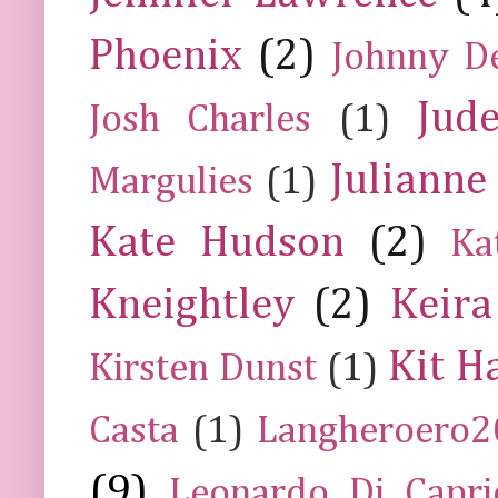
Phoenix
(2)
Johnny D
Jud
Josh Charles
(1)
Julianne
Margulies
(1)
Kate Hudson
(2)
Ka
Kneightley
(2)
Keira
Kit H
Kirsten Dunst
(1)
Casta
(1)
Langheroero
(9)
Leonardo Di Capr