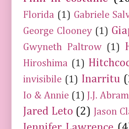
Florida
(1)
Gabriele Sal
Gia
George Clooney
(1)
Gwyneth Paltrow
(1)
Hitchco
Hiroshima
(1)
Inarritu
(
invisibile
(1)
Io & Annie
(1)
J.J. Abra
Jared Leto
(2)
Jason C
Jennifer Lawrence
(4