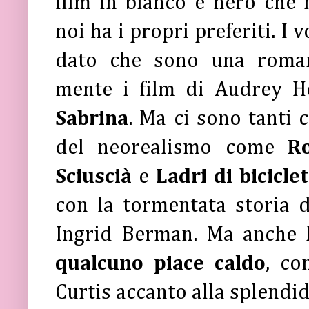
film in bianco e nero che 
noi ha i propri preferiti. I
dato che sono una roman
mente i film di Audrey 
Sabrina
. Ma ci sono tanti c
del neorealismo come
Ro
Sciuscià
e
Ladri di bicicle
con la tormentata storia
Ingrid Berman. Ma anche 
qualcuno piace caldo
, co
Curtis accanto alla splendi