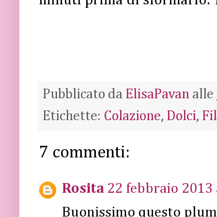
minuti prima di sformarlo. T
Pubblicato da
ElisaPavan
alle
Etichette:
Colazione
,
Dolci
,
Fi
7 commenti:
Rosita
22 febbraio 2013 
Buonissimo questo plum c