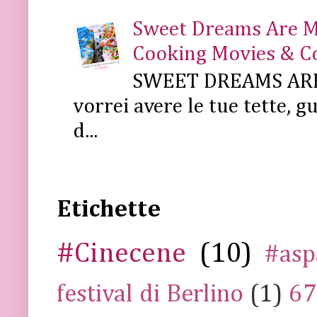
Sweet Dreams Are Mad
Cooking Movies & C
SWEET DREAMS ARE 
vorrei avere le tue tette, g
d...
Etichette
#Cinecene
(10)
#asp
festival di Berlino
(1)
67