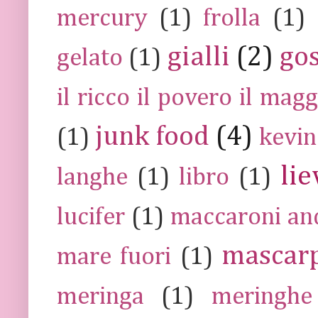
mercury
(1)
frolla
(1)
gialli
(2)
go
gelato
(1)
il ricco il povero il ma
junk food
(4)
(1)
kevin
lie
langhe
(1)
libro
(1)
lucifer
(1)
maccaroni an
mascar
mare fuori
(1)
meringa
(1)
meringhe