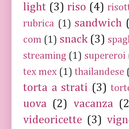
light
(3)
riso
(4)
risot
sandwich
rubrica
(1)
snack
(3)
com
(1)
spag
streaming
(1)
supereroi
tex mex
(1)
thailandese
torta a strati
(3)
tort
uova
(2)
vacanza
(
videoricette
(3)
vign