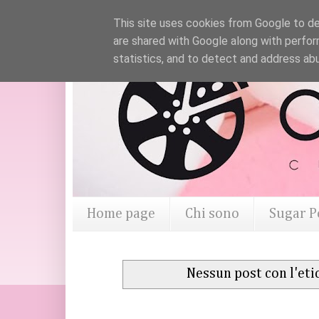
This site uses cookies from Google to del
are shared with Google along with perfor
statistics, and to detect and address ab
Home page
Chi sono
Sugar P
Nessun post con l'et