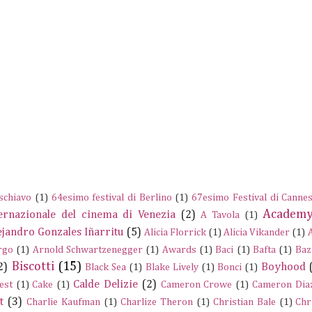
schiavo
(1)
64esimo festival di Berlino
(1)
67esimo Festival di Canne
Academy
ernazionale del cinema di Venezia
(2)
A Tavola
(1)
ejandro Gonzales Iñarritu
(5)
Alicia Florrick
(1)
Alicia Vikander
(1)
rgo
(1)
Arnold Schwartzenegger
(1)
Awards
(1)
Baci
(1)
Bafta
(1)
Baz
Biscotti
(15)
2)
Boyhood
Black Sea
(1)
Blake Lively
(1)
Bonci
(1)
Calde Delizie
(2)
est
(1)
Cake
(1)
Cameron Crowe
(1)
Cameron Dia
t
(3)
Charlie Kaufman
(1)
Charlize Theron
(1)
Christian Bale
(1)
Chr