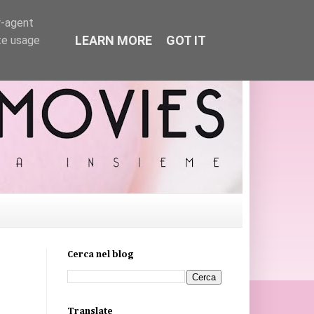
r-agent
LEARN MORE
GOT IT
te usage
Cerca nel blog
Translate