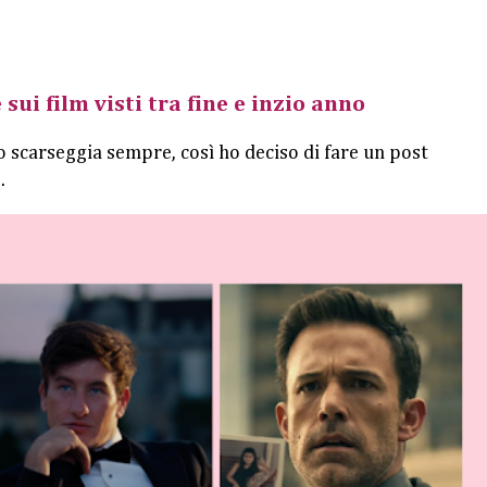
 sui film visti tra fine e inzio anno
o scarseggia sempre, così ho deciso di fare un post
.