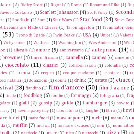
later
(2)
Ridley Scott
(1)
Rigoni
(1)
Roma
(1)
Rosamund Pike
(1)
Rup
Secondi
Scarlett Johansson
(4)
Saverio Costanzo
(1)
Scott Foley
(1)
Star food
(24)
nze
(1)
Spotlight
(1)
Star
(1)
Star Wars
(1)
Steve Care
t Dreams are Made of Cheese
(1)
Taron Egerton
(1)
Terminator Geni
e
(53)
USA
(4)
Trono di Spade
(1)
Twin Peaks
(1)
Unicef
(1)
Valeria
)
Vichyssoise
(1)
Waitress
(1)
Washington
(1)
Wes Anderson
(1)
Will
anteprime
(14)
amore
(5)
a
ion
(1)
allergie
(1)
anniversario
(1)
brownies
(4)
cannella
(5)
cannes
(6)
)
burro di cacao
(1)
canzoni
(1
1)
cioccolato
(11)
classici
(3)
c
collaborazioni
(1)
colomba
(1)
crema
(2)
c
kies
(1)
crepes
(1)
croque madame
(1)
crostacei
(1)
etnico
drink
(3)
estate
(3)
olci natalizi
(1)
donazioni
(1)
donne
(1)
film d'amore
(50)
stival
(28)
film d'azione
(
fiandino
(1)
2)
foodblog
(5)
formaggi
(2)
fra
finale
(1)
foodie
(1)
fotografia
(1)
gialli
(2)
gossip
(2)
guida
(2)
hamburger
(3)
gelato
(1)
how to
(
lievi
pacey
(1)
kevin spacey day
(1)
laboratorio
(1)
langhe
(1)
libro
(1)
m
are fuori
(3)
mascarpone
(2)
mele
(6)
mare fuori
(1)
menu
(1)
muffin
(7)
da
(1)
musica
(1)
no more excuses
(1)
noir
(1)
nominatio
pizza
(8)
frolla
(2)
pesce
(7)
pl
pasticcio
(1)
pies
(1)
pistacchi
(1)