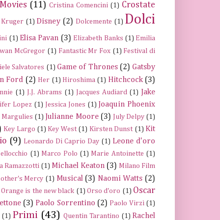
 Movies
(11)
Crostate
Cristina Comencini
(1)
Dolci
Disney
(2)
 Kruger
(1)
Dolcemente
(1)
Elisa Pavan
(3)
ini
(1)
Elizabeth Banks
(1)
Emilia
wan McGregor
(1)
Fantastic Mr Fox
(1)
Festival di
Game of Thrones
(2)
Gatsby
iele Salvatores
(1)
n Ford
(2)
Hitchcock
(3)
Her
(1)
Hiroshima
(1)
Jake
nnie
(1)
J.J. Abrams
(1)
Jacques Audiard
(1)
Joaquin Phoenix
ifer Lopez
(1)
Jessica Jones
(1)
Julianne Moore
(3)
a Margulies
(1)
July Delpy
(1)
)
Kit
Key Largo
(1)
Key West
(1)
Kirsten Dunst
(1)
io
(9)
Leone d'oro
Leonardo Di Caprio Day
(1)
ellocchio
(1)
Marco Polo
(1)
Marie Antoinette
(1)
Michael Keaton
(3)
a Ramazzotti
(1)
Milano Film
Musical
(3)
Naomi Watts
(2)
other's Mercy
(1)
Oscar
Orange is the new black
(1)
Orso d'oro
(1)
ettone
(3)
Paolo Sorrentino
(2)
Paolo Virzì
(1)
Primi
(43)
Rachel
(1)
Quentin Tarantino
(1)