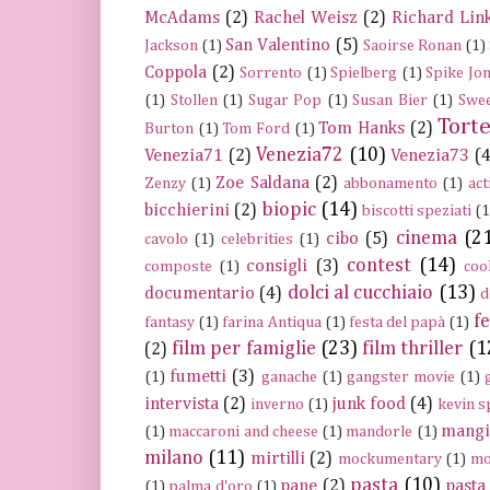
McAdams
(2)
Rachel Weisz
(2)
Richard Link
San Valentino
(5)
Jackson
(1)
Saoirse Ronan
(1)
Coppola
(2)
Sorrento
(1)
Spielberg
(1)
Spike Jo
(1)
Stollen
(1)
Sugar Pop
(1)
Susan Bier
(1)
Swee
Tort
Tom Hanks
(2)
Burton
(1)
Tom Ford
(1)
Venezia72
(10)
Venezia71
(2)
Venezia73
(4
Zoe Saldana
(2)
Zenzy
(1)
abbonamento
(1)
act
biopic
(14)
bicchierini
(2)
biscotti speziati
(1
cinema
(2
cibo
(5)
cavolo
(1)
celebrities
(1)
contest
(14)
consigli
(3)
composte
(1)
coo
dolci al cucchiaio
(13)
documentario
(4)
d
fe
fantasy
(1)
farina Antiqua
(1)
festa del papà
(1)
film per famiglie
(23)
film thriller
(1
(2)
fumetti
(3)
(1)
ganache
(1)
gangster movie
(1)
intervista
(2)
junk food
(4)
inverno
(1)
kevin s
mangi
(1)
maccaroni and cheese
(1)
mandorle
(1)
milano
(11)
mirtilli
(2)
mockumentary
(1)
mo
pasta
(10)
pane
(2)
pasta 
(1)
palma d'oro
(1)