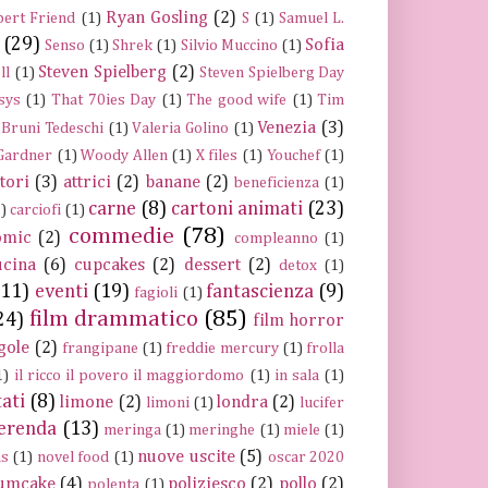
Ryan Gosling
(2)
ert Friend
(1)
S
(1)
Samuel L.
(29)
Sofia
Senso
(1)
Shrek
(1)
Silvio Muccino
(1)
Steven Spielberg
(2)
ll
(1)
Steven Spielberg Day
sys
(1)
That 70ies Day
(1)
The good wife
(1)
Tim
Venezia
(3)
 Bruni Tedeschi
(1)
Valeria Golino
(1)
 Gardner
(1)
Woody Allen
(1)
X files
(1)
Youchef
(1)
ttori
(3)
attrici
(2)
banane
(2)
beneficienza
(1)
carne
(8)
cartoni animati
(23)
)
carciofi
(1)
commedie
(78)
omic
(2)
compleanno
(1)
ucina
(6)
cupcakes
(2)
dessert
(2)
detox
(1)
(11)
eventi
(19)
fantascienza
(9)
fagioli
(1)
film drammatico
(85)
24)
film horror
gole
(2)
frangipane
(1)
freddie mercury
(1)
frolla
1)
il ricco il povero il maggiordomo
(1)
in sala
(1)
tati
(8)
limone
(2)
londra
(2)
limoni
(1)
lucifer
erenda
(13)
meringa
(1)
meringhe
(1)
miele
(1)
nuove uscite
(5)
ns
(1)
novel food
(1)
oscar 2020
umcake
(4)
poliziesco
(2)
pollo
(2)
polenta
(1)