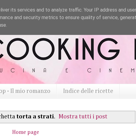
iver its services and to analyze traffic. Your IP address and use
mance and security metrics to ensure quality of service, genera
use.
op - Il mio romanzo
Indice delle ricette
ichetta
torta a strati
.
Mostra tutti i post
Home page