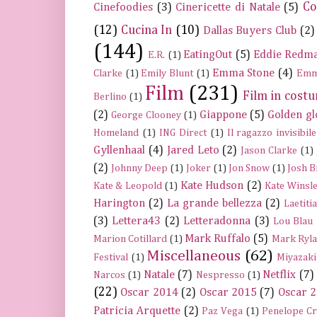
Co
Cinefoodies
(3)
Cinericette di Natale
(5)
(12)
Cucina In
(10)
Dallas Buyers Club
(2)
(144)
EatingOut
(5)
Eddie Redm
E.R.
(1)
Emma Stone
(4)
Clarke
(1)
Emily Blunt
(1)
Emm
Film
(231)
Film in cost
Berlino
(1)
(2)
Giappone
(5)
Golden gl
George Clooney
(1)
Homeland
(1)
ING Direct
(1)
Il ragazzo invisibile
Gyllenhaal
(4)
Jared Leto
(2)
Jason Clarke
(1)
(2)
Johnny Deep
(1)
Joker
(1)
Jon Snow
(1)
Josh B
Kate Hudson
(2)
Kate & Leopold
(1)
Kate Winsle
Harington
(2)
La grande bellezza
(2)
Laetiti
(3)
Lettera43
(2)
Letteradonna
(3)
Lou Blau
Mark Ruffalo
(5)
Marion Cotillard
(1)
Mark Ryla
Miscellaneous
(62)
Festival
(1)
Miyazaki
Natale
(7)
Netflix
(7)
Narcos
(1)
Nespresso
(1)
(22)
Oscar 2014
(2)
Oscar 2015
(7)
Oscar 
Patricia Arquette
(2)
Paz Vega
(1)
Penelope C