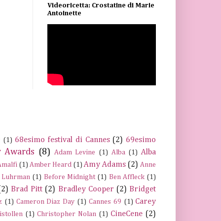
Videoricetta: Crostatine di Marie
Antoinette
68esimo festival di Cannes
(2)
69esimo
s
(1)
 Awards
(8)
Alba
Adam Levine
(1)
Alba
(1)
Amy Adams
(2)
Amalfi
(1)
Amber Heard
(1)
Anne
 Luhrman
(1)
Before Midnight
(1)
Ben Affleck
(1)
(2)
Brad Pitt
(2)
Bradley Cooper
(2)
Bridget
Carey
z
(1)
Cameron Diaz Day
(1)
Cannes 69
(1)
CineCene
(2)
istollen
(1)
Christopher Nolan
(1)