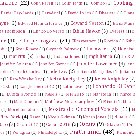
lazione
(22)
Cooking
Colin Farell
(1)
Colin Firth
(1)
Comico
(1)
Daniel Day-Lewis
(1)
Daredevil
(1)
David Lynch
(1)
Dheepan
(1)
Diane
ayne
(3)
Edward Norton
(2)
Edward Mani di forbice
(1)
Elena Manz
Ethan Hawke
(3)
a Thompson
(1)
Enrico Lo Verso
(1)
Everest
(1)
E
ume
(10)
Film per ragazzi
(21)
Film western
(1)
Florida
(1)
Gabr
obe
(7)
Halloween
(5)
Harriso
Gran Kinara
(1)
Gwyneth Paltrow
(1)
Inarritu
(2)
Inghilterra
(2)
(1)
India
(1)
Indiana Jones
(1)
Io & A
Jennifer Lawrence
(4)
Jennifer Aniston
(1)
Jennifer Garner
(1)
Jenn
Jude Law
(2)
rolin
(1)
Josh Charles
(1)
Julianna Marguiles
(1)
Juliann
Keira Kneightley
(2)
Keira Knightley
(2
t
(1)
Kate Winslet Day
(1)
Leonardo Di Capr
a Casta
(1)
Langheroero2012
(1)
Latin Lover
(1)
(1)
Lupita Nyong'o
(1)
M&M's
(1)
MFF2015
(1)
Maratona
(1)
Marco B
Matthew McConaughey
(3)
nce
(1)
Matt Damon
(1)
Miami
(1)
Micael
Mostra del Cinema di Venezia
(11)
(1)
Morellini Editore
(1)
M
New York
(4)
News
(1)
Nicole Kidman
(1)
Norah Jones
(1)
Nutella
(1)
Oscars
(9)
2016
(7)
Oscar 2018
(2)
Pan
Oscar 2017
(1)
Ottavio
(1)
Piatti unici
(48)
ruz
(1)
Perugina
(1)
Philadelphia
(1)
Piemonte