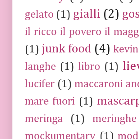
gialli
(2)
go
gelato
(1)
il ricco il povero il ma
junk food
(4)
(1)
kevin
lie
langhe
(1)
libro
(1)
lucifer
(1)
maccaroni an
mascar
mare fuori
(1)
meringa
(1)
meringhe
mockumentary
(1)
mod