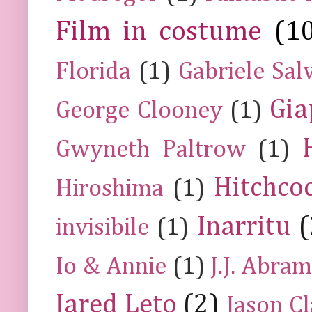
Film in costume
(1
Florida
(1)
Gabriele Sal
Gia
George Clooney
(1)
Gwyneth Paltrow
(1)
Hitchco
Hiroshima
(1)
Inarritu
(
invisibile
(1)
Io & Annie
(1)
J.J. Abra
Jared Leto
(2)
Jason C