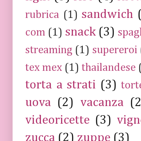
sandwich
rubrica
(1)
snack
(3)
com
(1)
spag
streaming
(1)
supereroi
tex mex
(1)
thailandese
torta a strati
(3)
tort
uova
(2)
vacanza
(
videoricette
(3)
vign
zucca
(2)
zuppe
(3)