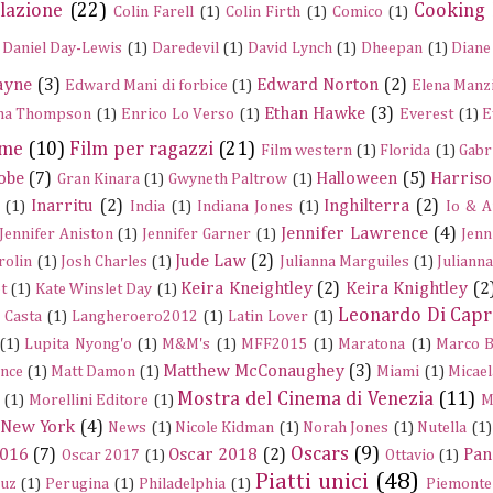
lazione
(22)
Cooking
Colin Farell
(1)
Colin Firth
(1)
Comico
(1)
Daniel Day-Lewis
(1)
Daredevil
(1)
David Lynch
(1)
Dheepan
(1)
Diane
ayne
(3)
Edward Norton
(2)
Edward Mani di forbice
(1)
Elena Manz
Ethan Hawke
(3)
a Thompson
(1)
Enrico Lo Verso
(1)
Everest
(1)
E
ume
(10)
Film per ragazzi
(21)
Film western
(1)
Florida
(1)
Gabr
obe
(7)
Halloween
(5)
Harriso
Gran Kinara
(1)
Gwyneth Paltrow
(1)
Inarritu
(2)
Inghilterra
(2)
(1)
India
(1)
Indiana Jones
(1)
Io & A
Jennifer Lawrence
(4)
Jennifer Aniston
(1)
Jennifer Garner
(1)
Jenn
Jude Law
(2)
rolin
(1)
Josh Charles
(1)
Julianna Marguiles
(1)
Juliann
Keira Kneightley
(2)
Keira Knightley
(2
t
(1)
Kate Winslet Day
(1)
Leonardo Di Capr
a Casta
(1)
Langheroero2012
(1)
Latin Lover
(1)
(1)
Lupita Nyong'o
(1)
M&M's
(1)
MFF2015
(1)
Maratona
(1)
Marco B
Matthew McConaughey
(3)
nce
(1)
Matt Damon
(1)
Miami
(1)
Micael
Mostra del Cinema di Venezia
(11)
(1)
Morellini Editore
(1)
M
New York
(4)
News
(1)
Nicole Kidman
(1)
Norah Jones
(1)
Nutella
(1)
Oscars
(9)
2016
(7)
Oscar 2018
(2)
Pan
Oscar 2017
(1)
Ottavio
(1)
Piatti unici
(48)
ruz
(1)
Perugina
(1)
Philadelphia
(1)
Piemonte