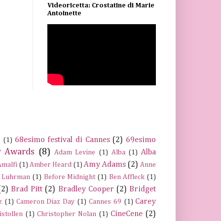
Videoricetta: Crostatine di Marie
Antoinette
68esimo festival di Cannes
(2)
69esimo
s
(1)
 Awards
(8)
Alba
Adam Levine
(1)
Alba
(1)
Amy Adams
(2)
Amalfi
(1)
Amber Heard
(1)
Anne
 Luhrman
(1)
Before Midnight
(1)
Ben Affleck
(1)
(2)
Brad Pitt
(2)
Bradley Cooper
(2)
Bridget
Carey
z
(1)
Cameron Diaz Day
(1)
Cannes 69
(1)
CineCene
(2)
istollen
(1)
Christopher Nolan
(1)