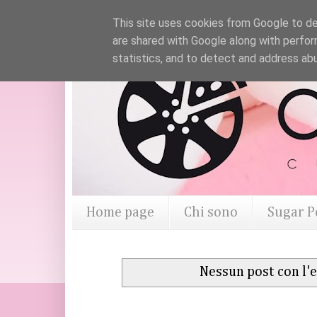
This site uses cookies from Google to del
are shared with Google along with perfor
statistics, and to detect and address ab
Home page
Chi sono
Sugar P
Nessun post con l'