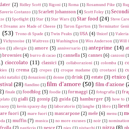
later
(2)
Ridley Scott
(1)
Rigoni
(1)
Roma
(1)
Rosamund Pike
(1)
Rup
Secondi
Scarlett Johansson
(4)
Saverio Costanzo
(1)
Scott Foley
(1)
Star food
(24)
nze
(1)
Spotlight
(1)
Star
(1)
Star Wars
(1)
Steve Care
t Dreams are Made of Cheese
(1)
Taron Egerton
(1)
Terminator Geni
e
(53)
USA
(4)
Trono di Spade
(1)
Twin Peaks
(1)
Unicef
(1)
Valeria
)
Vichyssoise
(1)
Waitress
(1)
Washington
(1)
Wes Anderson
(1)
Will
anteprime
(14)
amore
(5)
a
ion
(1)
allergie
(1)
anniversario
(1)
brownies
(4)
cannella
(5)
cannes
(6)
)
burro di cacao
(1)
canzoni
(1
1)
cioccolato
(11)
classici
(3)
c
collaborazioni
(1)
colomba
(1)
crema
(2)
c
kies
(1)
crepes
(1)
croque madame
(1)
crostacei
(1)
etnico
drink
(3)
estate
(3)
olci natalizi
(1)
donazioni
(1)
donne
(1)
film d'amore
(50)
stival
(28)
film d'azione
(
fiandino
(1)
2)
foodblog
(5)
formaggi
(2)
fra
finale
(1)
foodie
(1)
fotografia
(1)
gialli
(2)
gossip
(2)
guida
(2)
hamburger
(3)
gelato
(1)
how to
(
lievi
pacey
(1)
kevin spacey day
(1)
laboratorio
(1)
langhe
(1)
libro
(1)
m
are fuori
(3)
mascarpone
(2)
mele
(6)
mare fuori
(1)
menu
(1)
muffin
(7)
da
(1)
musica
(1)
no more excuses
(1)
noir
(1)
nominatio
pizza
(8)
frolla
(2)
pesce
(7)
pl
pasticcio
(1)
pies
(1)
pistacchi
(1)