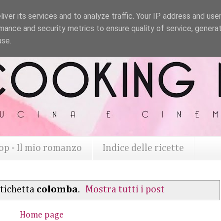
iver its services and to analyze traffic. Your IP address and use
mance and security metrics to ensure quality of service, genera
use.
op - Il mio romanzo
Indice delle ricette
etichetta
colomba
.
Mostra tutti i post
Home page