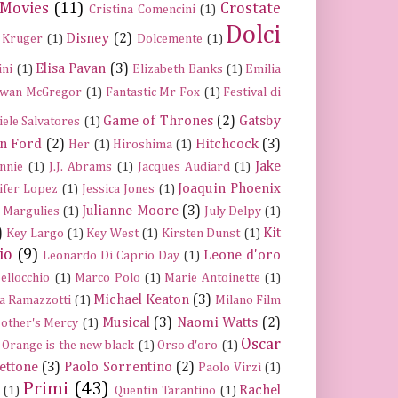
 Movies
(11)
Crostate
Cristina Comencini
(1)
Dolci
Disney
(2)
 Kruger
(1)
Dolcemente
(1)
Elisa Pavan
(3)
ini
(1)
Elizabeth Banks
(1)
Emilia
wan McGregor
(1)
Fantastic Mr Fox
(1)
Festival di
Game of Thrones
(2)
Gatsby
iele Salvatores
(1)
n Ford
(2)
Hitchcock
(3)
Her
(1)
Hiroshima
(1)
Jake
nnie
(1)
J.J. Abrams
(1)
Jacques Audiard
(1)
Joaquin Phoenix
ifer Lopez
(1)
Jessica Jones
(1)
Julianne Moore
(3)
a Margulies
(1)
July Delpy
(1)
)
Kit
Key Largo
(1)
Key West
(1)
Kirsten Dunst
(1)
io
(9)
Leone d'oro
Leonardo Di Caprio Day
(1)
ellocchio
(1)
Marco Polo
(1)
Marie Antoinette
(1)
Michael Keaton
(3)
a Ramazzotti
(1)
Milano Film
Musical
(3)
Naomi Watts
(2)
other's Mercy
(1)
Oscar
Orange is the new black
(1)
Orso d'oro
(1)
ettone
(3)
Paolo Sorrentino
(2)
Paolo Virzì
(1)
Primi
(43)
Rachel
(1)
Quentin Tarantino
(1)