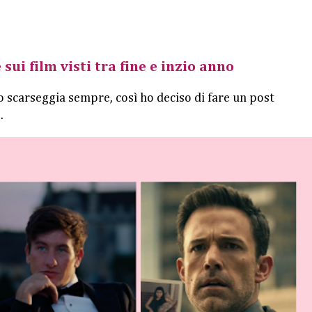
 sui film visti tra fine e inzio anno
o scarseggia sempre, così ho deciso di fare un post
.