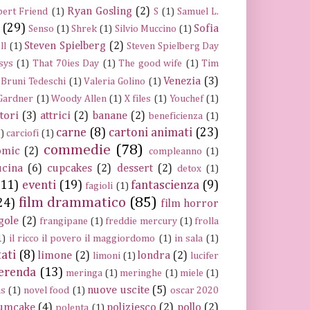
Ryan Gosling
(2)
ert Friend
(1)
S
(1)
Samuel L.
(29)
Sofia
Senso
(1)
Shrek
(1)
Silvio Muccino
(1)
Steven Spielberg
(2)
ll
(1)
Steven Spielberg Day
sys
(1)
That 70ies Day
(1)
The good wife
(1)
Tim
Venezia
(3)
 Bruni Tedeschi
(1)
Valeria Golino
(1)
 Gardner
(1)
Woody Allen
(1)
X files
(1)
Youchef
(1)
ttori
(3)
attrici
(2)
banane
(2)
beneficienza
(1)
carne
(8)
cartoni animati
(23)
)
carciofi
(1)
commedie
(78)
omic
(2)
compleanno
(1)
ucina
(6)
cupcakes
(2)
dessert
(2)
detox
(1)
(11)
eventi
(19)
fantascienza
(9)
fagioli
(1)
film drammatico
(85)
24)
film horror
gole
(2)
frangipane
(1)
freddie mercury
(1)
frolla
1)
il ricco il povero il maggiordomo
(1)
in sala
(1)
tati
(8)
limone
(2)
londra
(2)
limoni
(1)
lucifer
erenda
(13)
meringa
(1)
meringhe
(1)
miele
(1)
nuove uscite
(5)
ns
(1)
novel food
(1)
oscar 2020
umcake
(4)
poliziesco
(2)
pollo
(2)
polenta
(1)