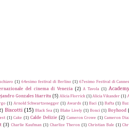
schiavo
(1)
64esimo festival di Berlino
(1)
67esimo Festival di Canne
Academy
ernazionale del cinema di Venezia
(2)
A Tavola
(1)
ejandro Gonzales Iñarritu
(5)
Alicia Florrick
(1)
Alicia Vikander
(1)
rgo
(1)
Arnold Schwartzenegger
(1)
Awards
(1)
Baci
(1)
Bafta
(1)
Baz
Biscotti
(15)
2)
Boyhood
Black Sea
(1)
Blake Lively
(1)
Bonci
(1)
Calde Delizie
(2)
est
(1)
Cake
(1)
Cameron Crowe
(1)
Cameron Dia
t
(3)
Charlie Kaufman
(1)
Charlize Theron
(1)
Christian Bale
(1)
Chr