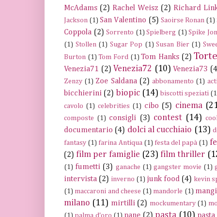
McAdams
(2)
Rachel Weisz
(2)
Richard Link
San Valentino
(5)
Jackson
(1)
Saoirse Ronan
(1)
Coppola
(2)
Sorrento
(1)
Spielberg
(1)
Spike Jo
(1)
Stollen
(1)
Sugar Pop
(1)
Susan Bier
(1)
Swee
Tort
Tom Hanks
(2)
Burton
(1)
Tom Ford
(1)
Venezia72
(10)
Venezia71
(2)
Venezia73
(4
Zoe Saldana
(2)
Zenzy
(1)
abbonamento
(1)
act
biopic
(14)
bicchierini
(2)
biscotti speziati
(1
cinema
(2
cibo
(5)
cavolo
(1)
celebrities
(1)
contest
(14)
consigli
(3)
composte
(1)
coo
dolci al cucchiaio
(13)
documentario
(4)
d
fe
fantasy
(1)
farina Antiqua
(1)
festa del papà
(1)
film per famiglie
(23)
film thriller
(1
(2)
fumetti
(3)
(1)
ganache
(1)
gangster movie
(1)
intervista
(2)
junk food
(4)
inverno
(1)
kevin s
mangi
(1)
maccaroni and cheese
(1)
mandorle
(1)
milano
(11)
mirtilli
(2)
mockumentary
(1)
mo
pasta
(10)
pane
(2)
pasta 
(1)
palma d'oro
(1)