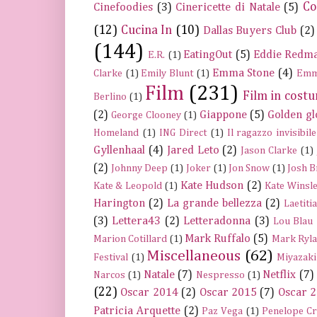
Co
Cinefoodies
(3)
Cinericette di Natale
(5)
(12)
Cucina In
(10)
Dallas Buyers Club
(2)
(144)
EatingOut
(5)
Eddie Redm
E.R.
(1)
Emma Stone
(4)
Clarke
(1)
Emily Blunt
(1)
Emm
Film
(231)
Film in cost
Berlino
(1)
(2)
Giappone
(5)
Golden gl
George Clooney
(1)
Homeland
(1)
ING Direct
(1)
Il ragazzo invisibile
Gyllenhaal
(4)
Jared Leto
(2)
Jason Clarke
(1)
(2)
Johnny Deep
(1)
Joker
(1)
Jon Snow
(1)
Josh B
Kate Hudson
(2)
Kate & Leopold
(1)
Kate Winsle
Harington
(2)
La grande bellezza
(2)
Laetiti
(3)
Lettera43
(2)
Letteradonna
(3)
Lou Blau
Mark Ruffalo
(5)
Marion Cotillard
(1)
Mark Ryla
Miscellaneous
(62)
Festival
(1)
Miyazaki
Natale
(7)
Netflix
(7)
Narcos
(1)
Nespresso
(1)
(22)
Oscar 2014
(2)
Oscar 2015
(7)
Oscar 
Patricia Arquette
(2)
Paz Vega
(1)
Penelope C