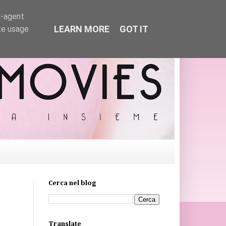
r-agent
LEARN MORE
GOT IT
te usage
Cerca nel blog
Translate