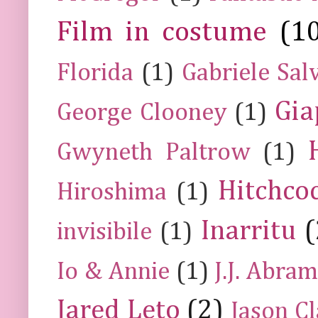
Film in costume
(1
Florida
(1)
Gabriele Sal
Gia
George Clooney
(1)
Gwyneth Paltrow
(1)
Hitchco
Hiroshima
(1)
Inarritu
(
invisibile
(1)
Io & Annie
(1)
J.J. Abra
Jared Leto
(2)
Jason C