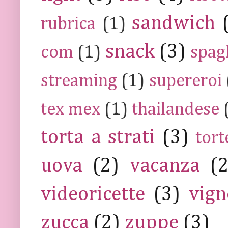
sandwich
rubrica
(1)
snack
(3)
com
(1)
spag
streaming
(1)
supereroi
tex mex
(1)
thailandese
torta a strati
(3)
tort
uova
(2)
vacanza
(
videoricette
(3)
vign
zucca
(2)
zuppe
(3)