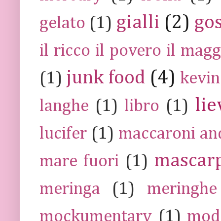
gialli
(2)
go
gelato
(1)
il ricco il povero il ma
junk food
(4)
(1)
kevin
lie
langhe
(1)
libro
(1)
lucifer
(1)
maccaroni an
mascar
mare fuori
(1)
meringa
(1)
meringhe
mockumentary
(1)
mod