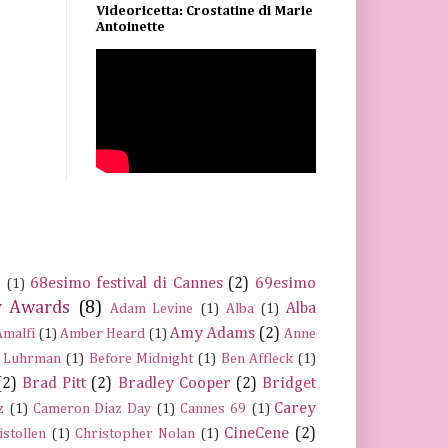
Videoricetta: Crostatine di Marie
Antoinette
68esimo festival di Cannes
(2)
69esimo
s
(1)
 Awards
(8)
Alba
Adam Levine
(1)
Alba
(1)
Amy Adams
(2)
Amalfi
(1)
Amber Heard
(1)
Anne
 Luhrman
(1)
Before Midnight
(1)
Ben Affleck
(1)
(2)
Brad Pitt
(2)
Bradley Cooper
(2)
Bridget
Carey
z
(1)
Cameron Diaz Day
(1)
Cannes 69
(1)
CineCene
(2)
istollen
(1)
Christopher Nolan
(1)