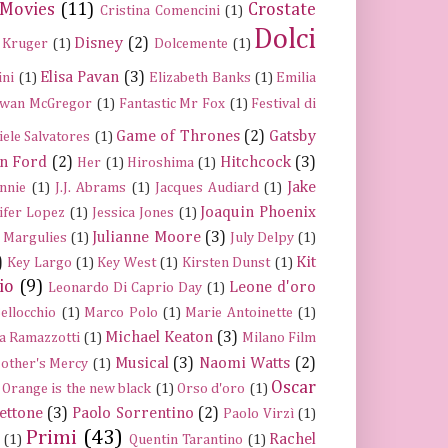
 Movies
(11)
Crostate
Cristina Comencini
(1)
Dolci
Disney
(2)
 Kruger
(1)
Dolcemente
(1)
Elisa Pavan
(3)
ini
(1)
Elizabeth Banks
(1)
Emilia
wan McGregor
(1)
Fantastic Mr Fox
(1)
Festival di
Game of Thrones
(2)
Gatsby
iele Salvatores
(1)
n Ford
(2)
Hitchcock
(3)
Her
(1)
Hiroshima
(1)
Jake
nnie
(1)
J.J. Abrams
(1)
Jacques Audiard
(1)
Joaquin Phoenix
ifer Lopez
(1)
Jessica Jones
(1)
Julianne Moore
(3)
a Margulies
(1)
July Delpy
(1)
)
Kit
Key Largo
(1)
Key West
(1)
Kirsten Dunst
(1)
io
(9)
Leone d'oro
Leonardo Di Caprio Day
(1)
ellocchio
(1)
Marco Polo
(1)
Marie Antoinette
(1)
Michael Keaton
(3)
a Ramazzotti
(1)
Milano Film
Musical
(3)
Naomi Watts
(2)
other's Mercy
(1)
Oscar
Orange is the new black
(1)
Orso d'oro
(1)
ettone
(3)
Paolo Sorrentino
(2)
Paolo Virzì
(1)
Primi
(43)
Rachel
(1)
Quentin Tarantino
(1)