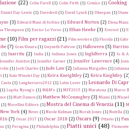
lazione
(22)
Cooking
Colin Farell
(1)
Colin Firth
(1)
Comico
(1)
Daniel Day-Lewis
(1)
Daredevil
(1)
David Lynch
(1)
Dheepan
(1)
Diane
ayne
(3)
Edward Norton
(2)
Edward Mani di forbice
(1)
Elena Manz
Ethan Hawke
(3)
a Thompson
(1)
Enrico Lo Verso
(1)
Everest
(1)
E
ume
(10)
Film per ragazzi
(21)
Film western
(1)
Florida
(1)
Gabr
obe
(7)
Halloween
(5)
Harriso
Gran Kinara
(1)
Gwyneth Paltrow
(1)
Inarritu
(2)
Inghilterra
(2)
(1)
India
(1)
Indiana Jones
(1)
Io & A
Jennifer Lawrence
(4)
Jennifer Aniston
(1)
Jennifer Garner
(1)
Jenn
Jude Law
(2)
rolin
(1)
Josh Charles
(1)
Julianna Marguiles
(1)
Juliann
Keira Kneightley
(2)
Keira Knightley
(2
t
(1)
Kate Winslet Day
(1)
Leonardo Di Capr
a Casta
(1)
Langheroero2012
(1)
Latin Lover
(1)
(1)
Lupita Nyong'o
(1)
M&M's
(1)
MFF2015
(1)
Maratona
(1)
Marco B
Matthew McConaughey
(3)
nce
(1)
Matt Damon
(1)
Miami
(1)
Micael
Mostra del Cinema di Venezia
(11)
(1)
Morellini Editore
(1)
M
New York
(4)
News
(1)
Nicole Kidman
(1)
Norah Jones
(1)
Nutella
(1)
Oscars
(9)
2016
(7)
Oscar 2018
(2)
Pan
Oscar 2017
(1)
Ottavio
(1)
Piatti unici
(48)
ruz
(1)
Perugina
(1)
Philadelphia
(1)
Piemonte