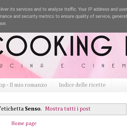
iver its services and to analyze traffic. Your IP address and use
mance and security metrics to ensure quality of service, genera
use.
op - Il mio romanzo
Indice delle ricette
'etichetta
Senso
.
Mostra tutti i post
Home page