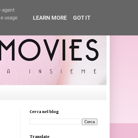
r-agent
LEARN MORE
GOT IT
te usage
Cerca nel blog
Translate