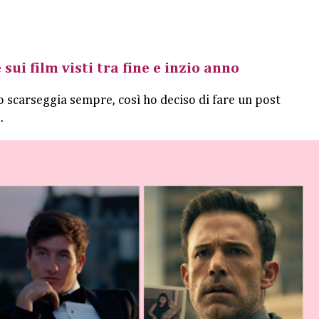
 sui film visti tra fine e inzio anno
o scarseggia sempre, così ho deciso di fare un post
.