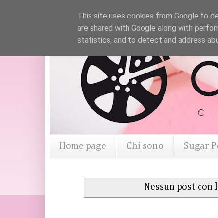
This site uses cookies from Google to del
are shared with Google along with perfor
statistics, and to detect and address ab
Home page
Chi sono
Sugar P
Nessun post con l