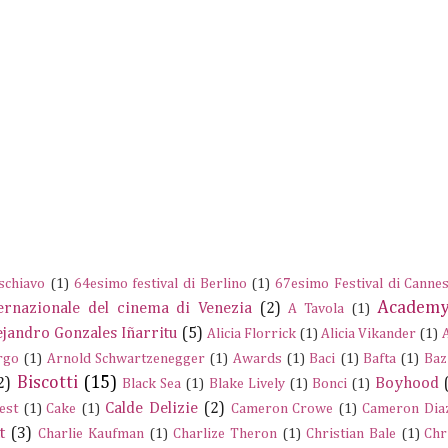
schiavo
(1)
64esimo festival di Berlino
(1)
67esimo Festival di Canne
Academy
ernazionale del cinema di Venezia
(2)
A Tavola
(1)
ejandro Gonzales Iñarritu
(5)
Alicia Florrick
(1)
Alicia Vikander
(1)
rgo
(1)
Arnold Schwartzenegger
(1)
Awards
(1)
Baci
(1)
Bafta
(1)
Baz
Biscotti
(15)
2)
Boyhood
Black Sea
(1)
Blake Lively
(1)
Bonci
(1)
Calde Delizie
(2)
est
(1)
Cake
(1)
Cameron Crowe
(1)
Cameron Dia
t
(3)
Charlie Kaufman
(1)
Charlize Theron
(1)
Christian Bale
(1)
Chr