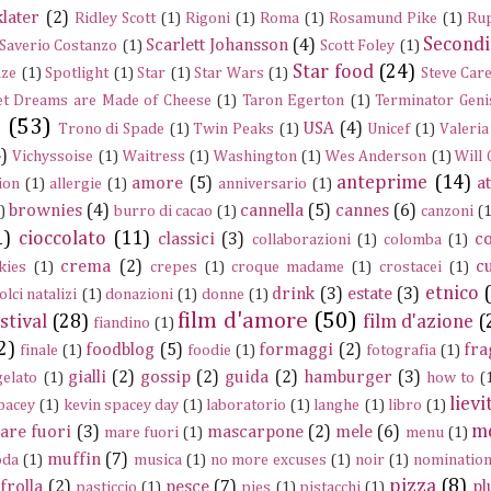
later
(2)
Ridley Scott
(1)
Rigoni
(1)
Roma
(1)
Rosamund Pike
(1)
Rup
Secondi
Scarlett Johansson
(4)
Saverio Costanzo
(1)
Scott Foley
(1)
Star food
(24)
nze
(1)
Spotlight
(1)
Star
(1)
Star Wars
(1)
Steve Care
t Dreams are Made of Cheese
(1)
Taron Egerton
(1)
Terminator Geni
e
(53)
USA
(4)
Trono di Spade
(1)
Twin Peaks
(1)
Unicef
(1)
Valeria
)
Vichyssoise
(1)
Waitress
(1)
Washington
(1)
Wes Anderson
(1)
Will
anteprime
(14)
amore
(5)
a
ion
(1)
allergie
(1)
anniversario
(1)
brownies
(4)
cannella
(5)
cannes
(6)
)
burro di cacao
(1)
canzoni
(1
1)
cioccolato
(11)
classici
(3)
c
collaborazioni
(1)
colomba
(1)
crema
(2)
c
kies
(1)
crepes
(1)
croque madame
(1)
crostacei
(1)
etnico
drink
(3)
estate
(3)
olci natalizi
(1)
donazioni
(1)
donne
(1)
film d'amore
(50)
stival
(28)
film d'azione
(
fiandino
(1)
2)
foodblog
(5)
formaggi
(2)
fra
finale
(1)
foodie
(1)
fotografia
(1)
gialli
(2)
gossip
(2)
guida
(2)
hamburger
(3)
gelato
(1)
how to
(
lievi
pacey
(1)
kevin spacey day
(1)
laboratorio
(1)
langhe
(1)
libro
(1)
m
are fuori
(3)
mascarpone
(2)
mele
(6)
mare fuori
(1)
menu
(1)
muffin
(7)
da
(1)
musica
(1)
no more excuses
(1)
noir
(1)
nominatio
pizza
(8)
frolla
(2)
pesce
(7)
pl
pasticcio
(1)
pies
(1)
pistacchi
(1)