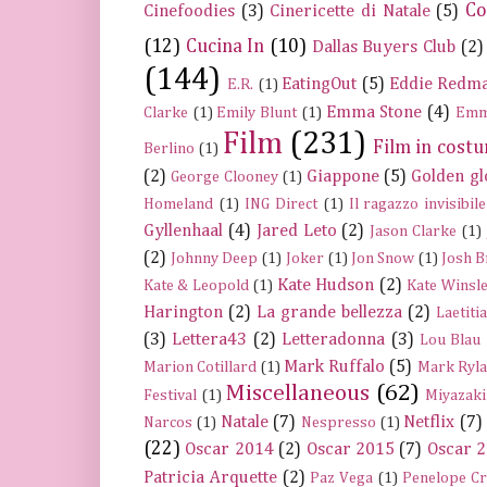
Co
Cinefoodies
(3)
Cinericette di Natale
(5)
(12)
Cucina In
(10)
Dallas Buyers Club
(2)
(144)
EatingOut
(5)
Eddie Redm
E.R.
(1)
Emma Stone
(4)
Clarke
(1)
Emily Blunt
(1)
Emm
Film
(231)
Film in cost
Berlino
(1)
(2)
Giappone
(5)
Golden gl
George Clooney
(1)
Homeland
(1)
ING Direct
(1)
Il ragazzo invisibile
Gyllenhaal
(4)
Jared Leto
(2)
Jason Clarke
(1)
(2)
Johnny Deep
(1)
Joker
(1)
Jon Snow
(1)
Josh B
Kate Hudson
(2)
Kate & Leopold
(1)
Kate Winsle
Harington
(2)
La grande bellezza
(2)
Laetiti
(3)
Lettera43
(2)
Letteradonna
(3)
Lou Blau
Mark Ruffalo
(5)
Marion Cotillard
(1)
Mark Ryla
Miscellaneous
(62)
Festival
(1)
Miyazaki
Natale
(7)
Netflix
(7)
Narcos
(1)
Nespresso
(1)
(22)
Oscar 2014
(2)
Oscar 2015
(7)
Oscar 
Patricia Arquette
(2)
Paz Vega
(1)
Penelope C