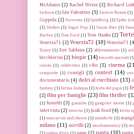
McAdams
(2)
Rachel Weisz
(2)
Richard Link
San Valentino
(5)
Jackson
(1)
Saoirse Ronan
(1)
Coppola
(2)
Sorrento
(1)
Spielberg
(1)
Spike Jo
(1)
Stollen
(1)
Sugar Pop
(1)
Susan Bier
(1)
Swee
Tort
Tom Hanks
(2)
Burton
(1)
Tom Ford
(1)
Venezia72
(10)
Venezia71
(2)
Venezia73
(4
Zoe Saldana
(2)
Zenzy
(1)
abbonamento
(1)
act
biopic
(14)
bicchierini
(2)
biscotti speziati
(1
cinema
(2
cibo
(5)
cavolo
(1)
celebrities
(1)
contest
(14)
consigli
(3)
composte
(1)
coo
dolci al cucchiaio
(13)
documentario
(4)
d
fe
fantasy
(1)
farina Antiqua
(1)
festa del papà
(1)
film per famiglie
(23)
film thriller
(1
(2)
fumetti
(3)
(1)
ganache
(1)
gangster movie
(1)
intervista
(2)
junk food
(4)
inverno
(1)
kevin s
mangi
(1)
maccaroni and cheese
(1)
mandorle
(1)
milano
(11)
mirtilli
(2)
mockumentary
(1)
mo
pasta
(10)
pane
(2)
pasta 
(1)
palma d'oro
(1)