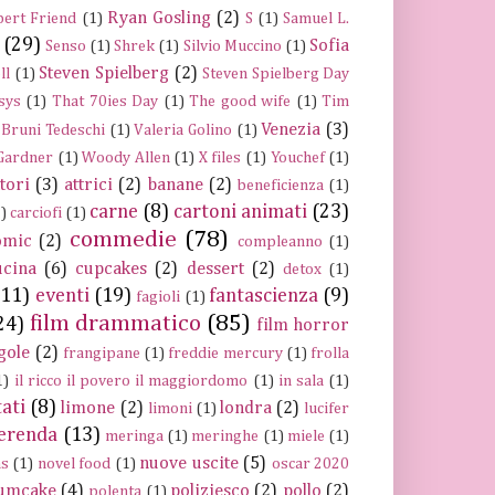
Ryan Gosling
(2)
ert Friend
(1)
S
(1)
Samuel L.
(29)
Sofia
Senso
(1)
Shrek
(1)
Silvio Muccino
(1)
Steven Spielberg
(2)
ll
(1)
Steven Spielberg Day
sys
(1)
That 70ies Day
(1)
The good wife
(1)
Tim
Venezia
(3)
 Bruni Tedeschi
(1)
Valeria Golino
(1)
 Gardner
(1)
Woody Allen
(1)
X files
(1)
Youchef
(1)
ttori
(3)
attrici
(2)
banane
(2)
beneficienza
(1)
carne
(8)
cartoni animati
(23)
)
carciofi
(1)
commedie
(78)
omic
(2)
compleanno
(1)
ucina
(6)
cupcakes
(2)
dessert
(2)
detox
(1)
(11)
eventi
(19)
fantascienza
(9)
fagioli
(1)
film drammatico
(85)
24)
film horror
gole
(2)
frangipane
(1)
freddie mercury
(1)
frolla
1)
il ricco il povero il maggiordomo
(1)
in sala
(1)
tati
(8)
limone
(2)
londra
(2)
limoni
(1)
lucifer
erenda
(13)
meringa
(1)
meringhe
(1)
miele
(1)
nuove uscite
(5)
ns
(1)
novel food
(1)
oscar 2020
umcake
(4)
poliziesco
(2)
pollo
(2)
polenta
(1)