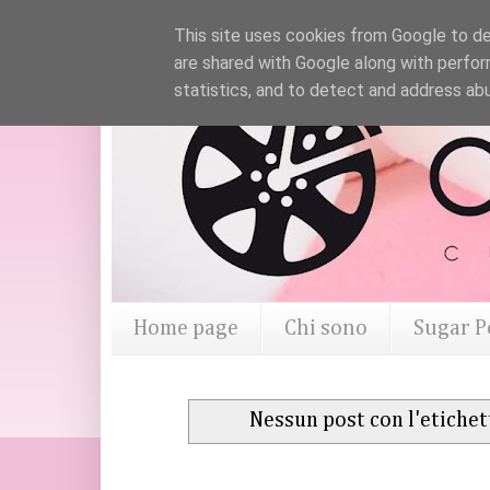
This site uses cookies from Google to del
are shared with Google along with perfor
statistics, and to detect and address ab
Home page
Chi sono
Sugar P
Nessun post con l'etiche