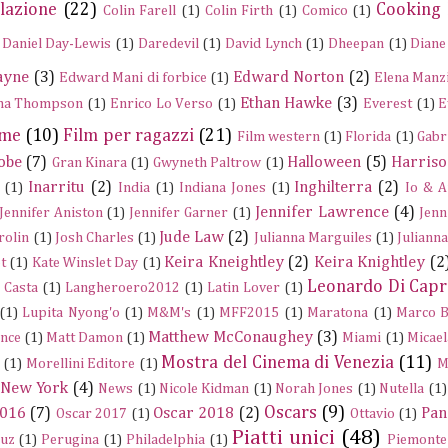
lazione
(22)
Cooking
Colin Farell
(1)
Colin Firth
(1)
Comico
(1)
Daniel Day-Lewis
(1)
Daredevil
(1)
David Lynch
(1)
Dheepan
(1)
Diane
ayne
(3)
Edward Norton
(2)
Edward Mani di forbice
(1)
Elena Manz
Ethan Hawke
(3)
a Thompson
(1)
Enrico Lo Verso
(1)
Everest
(1)
E
ume
(10)
Film per ragazzi
(21)
Film western
(1)
Florida
(1)
Gabr
obe
(7)
Halloween
(5)
Harriso
Gran Kinara
(1)
Gwyneth Paltrow
(1)
Inarritu
(2)
Inghilterra
(2)
(1)
India
(1)
Indiana Jones
(1)
Io & A
Jennifer Lawrence
(4)
Jennifer Aniston
(1)
Jennifer Garner
(1)
Jenn
Jude Law
(2)
rolin
(1)
Josh Charles
(1)
Julianna Marguiles
(1)
Juliann
Keira Kneightley
(2)
Keira Knightley
(2
t
(1)
Kate Winslet Day
(1)
Leonardo Di Capr
a Casta
(1)
Langheroero2012
(1)
Latin Lover
(1)
(1)
Lupita Nyong'o
(1)
M&M's
(1)
MFF2015
(1)
Maratona
(1)
Marco B
Matthew McConaughey
(3)
nce
(1)
Matt Damon
(1)
Miami
(1)
Micael
Mostra del Cinema di Venezia
(11)
(1)
Morellini Editore
(1)
M
New York
(4)
News
(1)
Nicole Kidman
(1)
Norah Jones
(1)
Nutella
(1)
Oscars
(9)
2016
(7)
Oscar 2018
(2)
Pan
Oscar 2017
(1)
Ottavio
(1)
Piatti unici
(48)
ruz
(1)
Perugina
(1)
Philadelphia
(1)
Piemonte