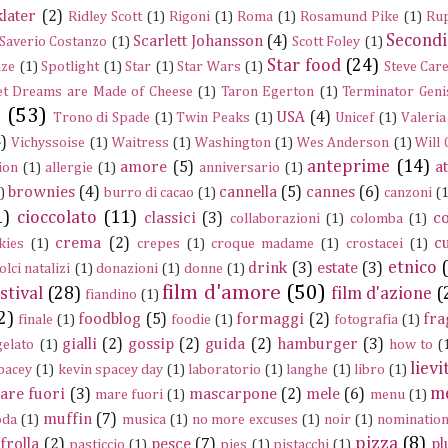
later
(2)
Ridley Scott
(1)
Rigoni
(1)
Roma
(1)
Rosamund Pike
(1)
Rup
Secondi
Scarlett Johansson
(4)
Saverio Costanzo
(1)
Scott Foley
(1)
Star food
(24)
nze
(1)
Spotlight
(1)
Star
(1)
Star Wars
(1)
Steve Care
t Dreams are Made of Cheese
(1)
Taron Egerton
(1)
Terminator Geni
e
(53)
USA
(4)
Trono di Spade
(1)
Twin Peaks
(1)
Unicef
(1)
Valeria
)
Vichyssoise
(1)
Waitress
(1)
Washington
(1)
Wes Anderson
(1)
Will
anteprime
(14)
amore
(5)
a
ion
(1)
allergie
(1)
anniversario
(1)
brownies
(4)
cannella
(5)
cannes
(6)
)
burro di cacao
(1)
canzoni
(1
1)
cioccolato
(11)
classici
(3)
c
collaborazioni
(1)
colomba
(1)
crema
(2)
c
kies
(1)
crepes
(1)
croque madame
(1)
crostacei
(1)
etnico
drink
(3)
estate
(3)
olci natalizi
(1)
donazioni
(1)
donne
(1)
film d'amore
(50)
stival
(28)
film d'azione
(
fiandino
(1)
2)
foodblog
(5)
formaggi
(2)
fra
finale
(1)
foodie
(1)
fotografia
(1)
gialli
(2)
gossip
(2)
guida
(2)
hamburger
(3)
gelato
(1)
how to
(
lievi
pacey
(1)
kevin spacey day
(1)
laboratorio
(1)
langhe
(1)
libro
(1)
m
are fuori
(3)
mascarpone
(2)
mele
(6)
mare fuori
(1)
menu
(1)
muffin
(7)
da
(1)
musica
(1)
no more excuses
(1)
noir
(1)
nominatio
pizza
(8)
frolla
(2)
pesce
(7)
pl
pasticcio
(1)
pies
(1)
pistacchi
(1)