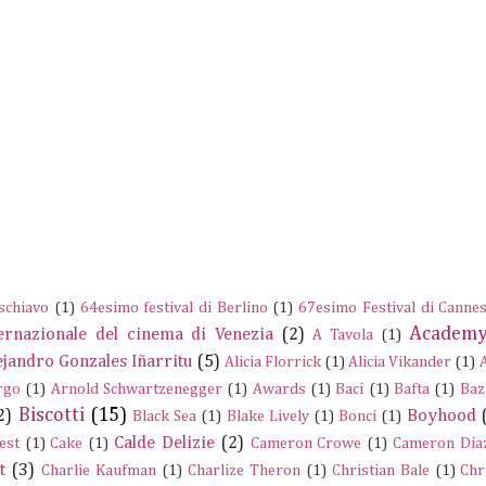
schiavo
(1)
64esimo festival di Berlino
(1)
67esimo Festival di Canne
Academy
ernazionale del cinema di Venezia
(2)
A Tavola
(1)
ejandro Gonzales Iñarritu
(5)
Alicia Florrick
(1)
Alicia Vikander
(1)
rgo
(1)
Arnold Schwartzenegger
(1)
Awards
(1)
Baci
(1)
Bafta
(1)
Baz
Biscotti
(15)
2)
Boyhood
Black Sea
(1)
Blake Lively
(1)
Bonci
(1)
Calde Delizie
(2)
est
(1)
Cake
(1)
Cameron Crowe
(1)
Cameron Dia
t
(3)
Charlie Kaufman
(1)
Charlize Theron
(1)
Christian Bale
(1)
Chr