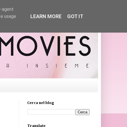
r-agent
LEARN MORE
GOT IT
te usage
Cerca nel blog
Translate