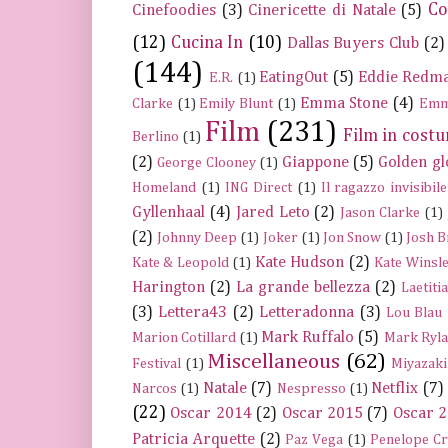
Co
Cinefoodies
(3)
Cinericette di Natale
(5)
(12)
Cucina In
(10)
Dallas Buyers Club
(2)
(144)
EatingOut
(5)
Eddie Redm
E.R.
(1)
Emma Stone
(4)
Clarke
(1)
Emily Blunt
(1)
Emm
Film
(231)
Film in cost
Berlino
(1)
(2)
Giappone
(5)
Golden gl
George Clooney
(1)
Homeland
(1)
ING Direct
(1)
Il ragazzo invisibile
Gyllenhaal
(4)
Jared Leto
(2)
Jason Clarke
(1)
(2)
Johnny Deep
(1)
Joker
(1)
Jon Snow
(1)
Josh B
Kate Hudson
(2)
Kate & Leopold
(1)
Kate Winsle
Harington
(2)
La grande bellezza
(2)
Laetiti
(3)
Lettera43
(2)
Letteradonna
(3)
Lou Blau
Mark Ruffalo
(5)
Marion Cotillard
(1)
Mark Ryla
Miscellaneous
(62)
Festival
(1)
Miyazaki
Natale
(7)
Netflix
(7)
Narcos
(1)
Nespresso
(1)
(22)
Oscar 2014
(2)
Oscar 2015
(7)
Oscar 
Patricia Arquette
(2)
Paz Vega
(1)
Penelope C