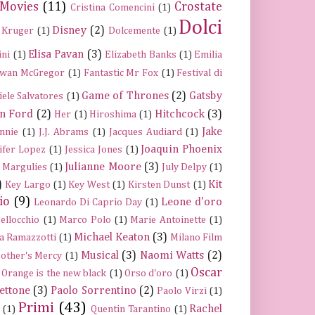
 Movies
(11)
Crostate
Cristina Comencini
(1)
Dolci
Disney
(2)
 Kruger
(1)
Dolcemente
(1)
Elisa Pavan
(3)
ini
(1)
Elizabeth Banks
(1)
Emilia
wan McGregor
(1)
Fantastic Mr Fox
(1)
Festival di
Game of Thrones
(2)
Gatsby
iele Salvatores
(1)
n Ford
(2)
Hitchcock
(3)
Her
(1)
Hiroshima
(1)
Jake
nnie
(1)
J.J. Abrams
(1)
Jacques Audiard
(1)
Joaquin Phoenix
ifer Lopez
(1)
Jessica Jones
(1)
Julianne Moore
(3)
a Margulies
(1)
July Delpy
(1)
)
Kit
Key Largo
(1)
Key West
(1)
Kirsten Dunst
(1)
io
(9)
Leone d'oro
Leonardo Di Caprio Day
(1)
ellocchio
(1)
Marco Polo
(1)
Marie Antoinette
(1)
Michael Keaton
(3)
a Ramazzotti
(1)
Milano Film
Musical
(3)
Naomi Watts
(2)
other's Mercy
(1)
Oscar
Orange is the new black
(1)
Orso d'oro
(1)
ettone
(3)
Paolo Sorrentino
(2)
Paolo Virzì
(1)
Primi
(43)
Rachel
(1)
Quentin Tarantino
(1)