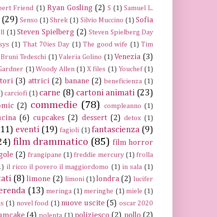
Ryan Gosling
(2)
ert Friend
(1)
S
(1)
Samuel L.
(29)
Sofia
Senso
(1)
Shrek
(1)
Silvio Muccino
(1)
Steven Spielberg
(2)
ll
(1)
Steven Spielberg Day
sys
(1)
That 70ies Day
(1)
The good wife
(1)
Tim
Venezia
(3)
 Bruni Tedeschi
(1)
Valeria Golino
(1)
 Gardner
(1)
Woody Allen
(1)
X files
(1)
Youchef
(1)
ttori
(3)
attrici
(2)
banane
(2)
beneficienza
(1)
carne
(8)
cartoni animati
(23)
)
carciofi
(1)
commedie
(78)
omic
(2)
compleanno
(1)
ucina
(6)
cupcakes
(2)
dessert
(2)
detox
(1)
(11)
eventi
(19)
fantascienza
(9)
fagioli
(1)
film drammatico
(85)
24)
film horror
gole
(2)
frangipane
(1)
freddie mercury
(1)
frolla
1)
il ricco il povero il maggiordomo
(1)
in sala
(1)
tati
(8)
limone
(2)
londra
(2)
limoni
(1)
lucifer
erenda
(13)
meringa
(1)
meringhe
(1)
miele
(1)
nuove uscite
(5)
ns
(1)
novel food
(1)
oscar 2020
umcake
(4)
poliziesco
(2)
pollo
(2)
polenta
(1)