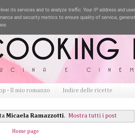
iver its services and to analyze traffic. Your IP address and use
mance and security metrics to ensure quality of service, genera
use.
op - Il mio romanzo
Indice delle ricette
tta
Micaela Ramazzotti
.
Mostra tutti i post
Home page