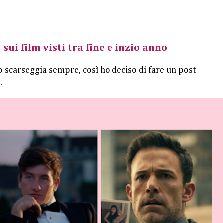
 sui film visti tra fine e inzio anno
o scarseggia sempre, così ho deciso di fare un post
.