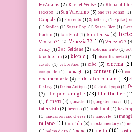
McAdams
(2)
Rachel Weisz
(2)
Richard Link
San Valentino
(5)
Jackson
(1)
Saoirse Ronan
(1)
Coppola
(2)
Sorrento
(1)
Spielberg
(1)
Spike Jo
(1)
Stollen
(1)
Sugar Pop
(1)
Susan Bier
(1)
Swee
Tort
Tom Hanks
(2)
Burton
(1)
Tom Ford
(1)
Venezia72
(10)
Venezia71
(2)
Venezia73
(4
Zoe Saldana
(2)
Zenzy
(1)
abbonamento
(1)
act
biopic
(14)
bicchierini
(2)
biscotti speziati
(1
cinema
(2
cibo
(5)
cavolo
(1)
celebrities
(1)
contest
(14)
consigli
(3)
composte
(1)
coo
dolci al cucchiaio
(13)
documentario
(4)
d
fe
fantasy
(1)
farina Antiqua
(1)
festa del papà
(1)
film per famiglie
(23)
film thriller
(1
(2)
fumetti
(3)
(1)
ganache
(1)
gangster movie
(1)
intervista
(2)
junk food
(4)
inverno
(1)
kevin s
mangi
(1)
maccaroni and cheese
(1)
mandorle
(1)
milano
(11)
mirtilli
(2)
mockumentary
(1)
mo
pasta
(10)
pane
(2)
pasta 
(1)
palma d'oro
(1)