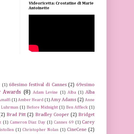
Videoricetta: Crostatine di Marie
Antoinette
68esimo festival di Cannes
(2)
69esimo
s
(1)
 Awards
(8)
Alba
Adam Levine
(1)
Alba
(1)
Amy Adams
(2)
Amalfi
(1)
Amber Heard
(1)
Anne
 Luhrman
(1)
Before Midnight
(1)
Ben Affleck
(1)
(2)
Brad Pitt
(2)
Bradley Cooper
(2)
Bridget
Carey
z
(1)
Cameron Diaz Day
(1)
Cannes 69
(1)
CineCene
(2)
istollen
(1)
Christopher Nolan
(1)