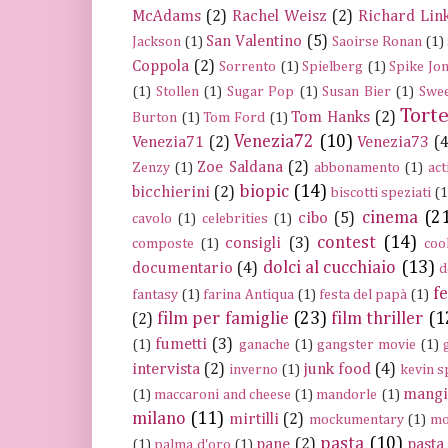
McAdams
(2)
Rachel Weisz
(2)
Richard Link
San Valentino
(5)
Jackson
(1)
Saoirse Ronan
(1)
Coppola
(2)
Sorrento
(1)
Spielberg
(1)
Spike Jo
(1)
Stollen
(1)
Sugar Pop
(1)
Susan Bier
(1)
Swee
Tort
Tom Hanks
(2)
Burton
(1)
Tom Ford
(1)
Venezia72
(10)
Venezia71
(2)
Venezia73
(4
Zoe Saldana
(2)
Zenzy
(1)
abbonamento
(1)
act
biopic
(14)
bicchierini
(2)
biscotti speziati
(1
cinema
(2
cibo
(5)
cavolo
(1)
celebrities
(1)
contest
(14)
consigli
(3)
composte
(1)
coo
dolci al cucchiaio
(13)
documentario
(4)
d
fe
fantasy
(1)
farina Antiqua
(1)
festa del papà
(1)
film per famiglie
(23)
film thriller
(1
(2)
fumetti
(3)
(1)
ganache
(1)
gangster movie
(1)
intervista
(2)
junk food
(4)
inverno
(1)
kevin s
mangi
(1)
maccaroni and cheese
(1)
mandorle
(1)
milano
(11)
mirtilli
(2)
mockumentary
(1)
mo
pasta
(10)
pane
(2)
pasta 
(1)
palma d'oro
(1)