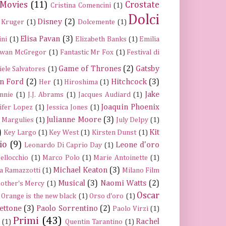
 Movies
(11)
Crostate
Cristina Comencini
(1)
Dolci
Disney
(2)
 Kruger
(1)
Dolcemente
(1)
Elisa Pavan
(3)
ini
(1)
Elizabeth Banks
(1)
Emilia
wan McGregor
(1)
Fantastic Mr Fox
(1)
Festival di
Game of Thrones
(2)
Gatsby
iele Salvatores
(1)
n Ford
(2)
Hitchcock
(3)
Her
(1)
Hiroshima
(1)
Jake
nnie
(1)
J.J. Abrams
(1)
Jacques Audiard
(1)
Joaquin Phoenix
ifer Lopez
(1)
Jessica Jones
(1)
Julianne Moore
(3)
a Margulies
(1)
July Delpy
(1)
)
Kit
Key Largo
(1)
Key West
(1)
Kirsten Dunst
(1)
io
(9)
Leone d'oro
Leonardo Di Caprio Day
(1)
ellocchio
(1)
Marco Polo
(1)
Marie Antoinette
(1)
Michael Keaton
(3)
a Ramazzotti
(1)
Milano Film
Musical
(3)
Naomi Watts
(2)
other's Mercy
(1)
Oscar
Orange is the new black
(1)
Orso d'oro
(1)
ettone
(3)
Paolo Sorrentino
(2)
Paolo Virzì
(1)
Primi
(43)
Rachel
(1)
Quentin Tarantino
(1)