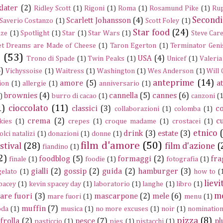
later
(2)
Ridley Scott
(1)
Rigoni
(1)
Roma
(1)
Rosamund Pike
(1)
Rup
Secondi
Scarlett Johansson
(4)
Saverio Costanzo
(1)
Scott Foley
(1)
Star food
(24)
nze
(1)
Spotlight
(1)
Star
(1)
Star Wars
(1)
Steve Care
t Dreams are Made of Cheese
(1)
Taron Egerton
(1)
Terminator Geni
e
(53)
USA
(4)
Trono di Spade
(1)
Twin Peaks
(1)
Unicef
(1)
Valeria
)
Vichyssoise
(1)
Waitress
(1)
Washington
(1)
Wes Anderson
(1)
Will
anteprime
(14)
amore
(5)
a
ion
(1)
allergie
(1)
anniversario
(1)
brownies
(4)
cannella
(5)
cannes
(6)
)
burro di cacao
(1)
canzoni
(1
1)
cioccolato
(11)
classici
(3)
c
collaborazioni
(1)
colomba
(1)
crema
(2)
c
kies
(1)
crepes
(1)
croque madame
(1)
crostacei
(1)
etnico
drink
(3)
estate
(3)
olci natalizi
(1)
donazioni
(1)
donne
(1)
film d'amore
(50)
stival
(28)
film d'azione
(
fiandino
(1)
2)
foodblog
(5)
formaggi
(2)
fra
finale
(1)
foodie
(1)
fotografia
(1)
gialli
(2)
gossip
(2)
guida
(2)
hamburger
(3)
gelato
(1)
how to
(
lievi
pacey
(1)
kevin spacey day
(1)
laboratorio
(1)
langhe
(1)
libro
(1)
m
are fuori
(3)
mascarpone
(2)
mele
(6)
mare fuori
(1)
menu
(1)
muffin
(7)
da
(1)
musica
(1)
no more excuses
(1)
noir
(1)
nominatio
pizza
(8)
frolla
(2)
pesce
(7)
pl
pasticcio
(1)
pies
(1)
pistacchi
(1)