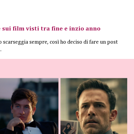
 sui film visti tra fine e inzio anno
o scarseggia sempre, così ho deciso di fare un post
.