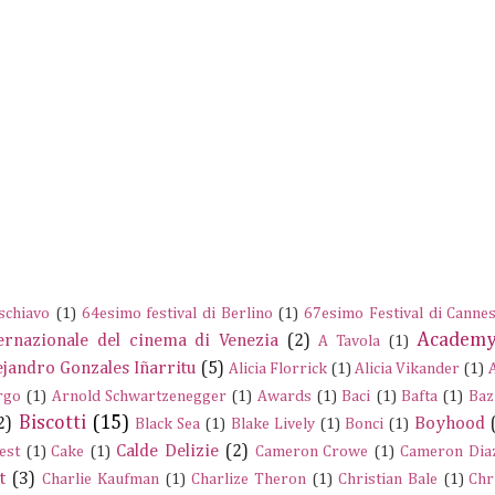
schiavo
(1)
64esimo festival di Berlino
(1)
67esimo Festival di Canne
Academy
ernazionale del cinema di Venezia
(2)
A Tavola
(1)
ejandro Gonzales Iñarritu
(5)
Alicia Florrick
(1)
Alicia Vikander
(1)
rgo
(1)
Arnold Schwartzenegger
(1)
Awards
(1)
Baci
(1)
Bafta
(1)
Baz
Biscotti
(15)
2)
Boyhood
Black Sea
(1)
Blake Lively
(1)
Bonci
(1)
Calde Delizie
(2)
est
(1)
Cake
(1)
Cameron Crowe
(1)
Cameron Dia
t
(3)
Charlie Kaufman
(1)
Charlize Theron
(1)
Christian Bale
(1)
Chr