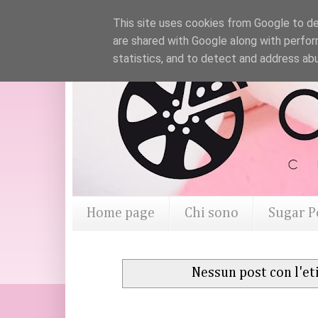
This site uses cookies from Google to del
are shared with Google along with perfor
statistics, and to detect and address ab
Home page
Chi sono
Sugar P
Nessun post con l'et