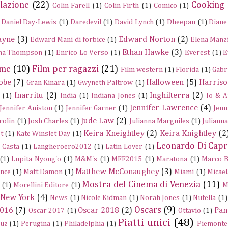
lazione
(22)
Cooking
Colin Farell
(1)
Colin Firth
(1)
Comico
(1)
Daniel Day-Lewis
(1)
Daredevil
(1)
David Lynch
(1)
Dheepan
(1)
Diane
ayne
(3)
Edward Norton
(2)
Edward Mani di forbice
(1)
Elena Manz
Ethan Hawke
(3)
a Thompson
(1)
Enrico Lo Verso
(1)
Everest
(1)
E
ume
(10)
Film per ragazzi
(21)
Film western
(1)
Florida
(1)
Gabr
obe
(7)
Halloween
(5)
Harriso
Gran Kinara
(1)
Gwyneth Paltrow
(1)
Inarritu
(2)
Inghilterra
(2)
(1)
India
(1)
Indiana Jones
(1)
Io & A
Jennifer Lawrence
(4)
Jennifer Aniston
(1)
Jennifer Garner
(1)
Jenn
Jude Law
(2)
rolin
(1)
Josh Charles
(1)
Julianna Marguiles
(1)
Juliann
Keira Kneightley
(2)
Keira Knightley
(2
t
(1)
Kate Winslet Day
(1)
Leonardo Di Capr
a Casta
(1)
Langheroero2012
(1)
Latin Lover
(1)
(1)
Lupita Nyong'o
(1)
M&M's
(1)
MFF2015
(1)
Maratona
(1)
Marco B
Matthew McConaughey
(3)
nce
(1)
Matt Damon
(1)
Miami
(1)
Micael
Mostra del Cinema di Venezia
(11)
(1)
Morellini Editore
(1)
M
New York
(4)
News
(1)
Nicole Kidman
(1)
Norah Jones
(1)
Nutella
(1)
Oscars
(9)
2016
(7)
Oscar 2018
(2)
Pan
Oscar 2017
(1)
Ottavio
(1)
Piatti unici
(48)
ruz
(1)
Perugina
(1)
Philadelphia
(1)
Piemonte