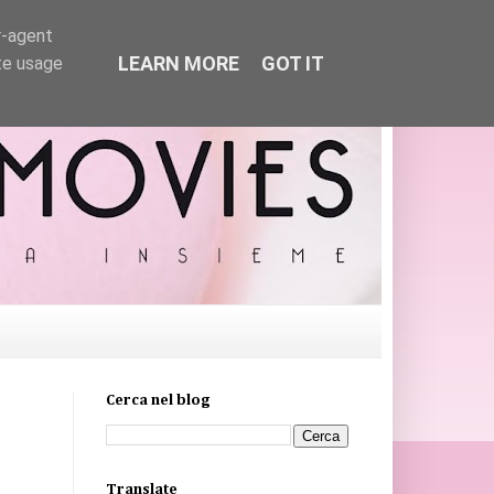
r-agent
LEARN MORE
GOT IT
te usage
Cerca nel blog
Translate