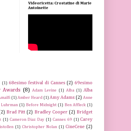
Videoricetta: Crostatine di Marie
Antoinette
68esimo festival di Cannes
(2)
69esimo
s
(1)
 Awards
(8)
Alba
Adam Levine
(1)
Alba
(1)
Amy Adams
(2)
Amalfi
(1)
Amber Heard
(1)
Anne
 Luhrman
(1)
Before Midnight
(1)
Ben Affleck
(1)
(2)
Brad Pitt
(2)
Bradley Cooper
(2)
Bridget
Carey
z
(1)
Cameron Diaz Day
(1)
Cannes 69
(1)
CineCene
(2)
istollen
(1)
Christopher Nolan
(1)