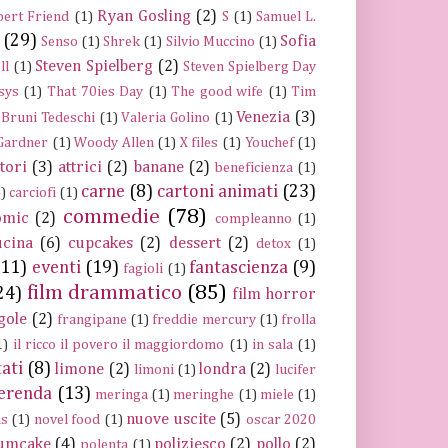
Ryan Gosling
(2)
ert Friend
(1)
S
(1)
Samuel L.
(29)
Sofia
Senso
(1)
Shrek
(1)
Silvio Muccino
(1)
Steven Spielberg
(2)
ll
(1)
Steven Spielberg Day
sys
(1)
That 70ies Day
(1)
The good wife
(1)
Tim
Venezia
(3)
 Bruni Tedeschi
(1)
Valeria Golino
(1)
 Gardner
(1)
Woody Allen
(1)
X files
(1)
Youchef
(1)
ttori
(3)
attrici
(2)
banane
(2)
beneficienza
(1)
carne
(8)
cartoni animati
(23)
)
carciofi
(1)
commedie
(78)
omic
(2)
compleanno
(1)
ucina
(6)
cupcakes
(2)
dessert
(2)
detox
(1)
(11)
eventi
(19)
fantascienza
(9)
fagioli
(1)
film drammatico
(85)
24)
film horror
gole
(2)
frangipane
(1)
freddie mercury
(1)
frolla
1)
il ricco il povero il maggiordomo
(1)
in sala
(1)
tati
(8)
limone
(2)
londra
(2)
limoni
(1)
lucifer
erenda
(13)
meringa
(1)
meringhe
(1)
miele
(1)
nuove uscite
(5)
ns
(1)
novel food
(1)
oscar 2020
umcake
(4)
poliziesco
(2)
pollo
(2)
polenta
(1)