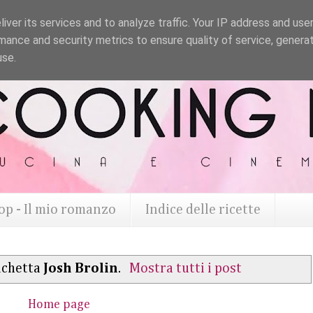
iver its services and to analyze traffic. Your IP address and use
mance and security metrics to ensure quality of service, genera
use.
op - Il mio romanzo
Indice delle ricette
ichetta
Josh Brolin
.
Mostra tutti i post
Home page