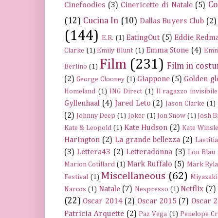
Co
Cinefoodies
(3)
Cinericette di Natale
(5)
(12)
Cucina In
(10)
Dallas Buyers Club
(2)
(144)
EatingOut
(5)
Eddie Redm
E.R.
(1)
Emma Stone
(4)
Clarke
(1)
Emily Blunt
(1)
Emm
Film
(231)
Film in cost
Berlino
(1)
(2)
Giappone
(5)
Golden gl
George Clooney
(1)
Homeland
(1)
ING Direct
(1)
Il ragazzo invisibile
Gyllenhaal
(4)
Jared Leto
(2)
Jason Clarke
(1)
(2)
Johnny Deep
(1)
Joker
(1)
Jon Snow
(1)
Josh B
Kate Hudson
(2)
Kate & Leopold
(1)
Kate Winsle
Harington
(2)
La grande bellezza
(2)
Laetiti
(3)
Lettera43
(2)
Letteradonna
(3)
Lou Blau
Mark Ruffalo
(5)
Marion Cotillard
(1)
Mark Ryla
Miscellaneous
(62)
Festival
(1)
Miyazaki
Natale
(7)
Netflix
(7)
Narcos
(1)
Nespresso
(1)
(22)
Oscar 2014
(2)
Oscar 2015
(7)
Oscar 
Patricia Arquette
(2)
Paz Vega
(1)
Penelope C