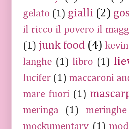
gialli
(2)
go
gelato
(1)
il ricco il povero il ma
junk food
(4)
(1)
kevin
lie
langhe
(1)
libro
(1)
lucifer
(1)
maccaroni an
mascar
mare fuori
(1)
meringa
(1)
meringhe
mockumentary
(1)
mod