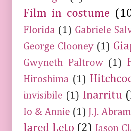
Film in costume
(1
Florida
(1)
Gabriele Sal
Gia
George Clooney
(1)
Gwyneth Paltrow
(1)
Hitchco
Hiroshima
(1)
Inarritu
(
invisibile
(1)
Io & Annie
(1)
J.J. Abra
Jared Leto
(2)
Jason C