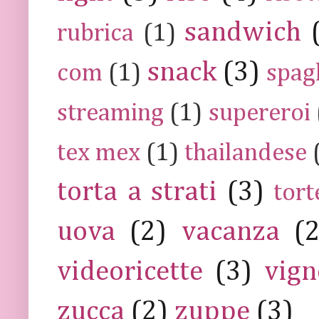
sandwich
rubrica
(1)
snack
(3)
com
(1)
spag
streaming
(1)
supereroi
tex mex
(1)
thailandese
torta a strati
(3)
tort
uova
(2)
vacanza
(
videoricette
(3)
vign
zucca
(2)
zuppe
(3)