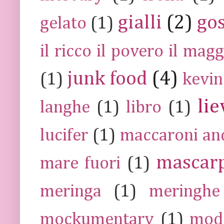
gialli
(2)
go
gelato
(1)
il ricco il povero il ma
junk food
(4)
(1)
kevin
lie
langhe
(1)
libro
(1)
lucifer
(1)
maccaroni an
mascar
mare fuori
(1)
meringa
(1)
meringhe
mockumentary
(1)
mod