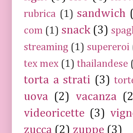
sandwich
rubrica
(1)
snack
(3)
com
(1)
spag
streaming
(1)
supereroi
tex mex
(1)
thailandese
torta a strati
(3)
tort
uova
(2)
vacanza
(
videoricette
(3)
vign
zucca
(2)
zuppe
(3)