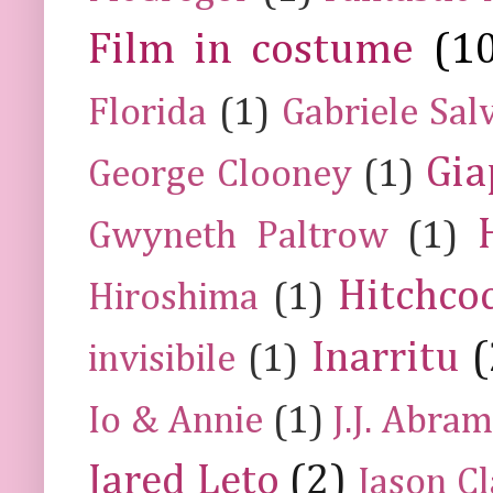
Film in costume
(1
Florida
(1)
Gabriele Sal
Gia
George Clooney
(1)
Gwyneth Paltrow
(1)
Hitchco
Hiroshima
(1)
Inarritu
(
invisibile
(1)
Io & Annie
(1)
J.J. Abra
Jared Leto
(2)
Jason C