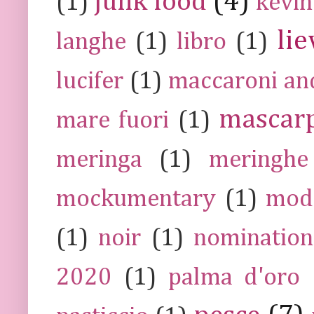
junk food
(4)
(1)
kevin
lie
langhe
(1)
libro
(1)
lucifer
(1)
maccaroni an
mascar
mare fuori
(1)
meringa
(1)
meringhe
mockumentary
(1)
mod
(1)
noir
(1)
nomination
2020
(1)
palma d'oro