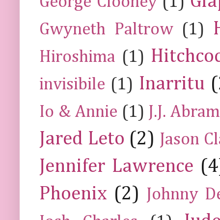
Gia
George Clooney
(1)
Gwyneth Paltrow
(1)
Hitchco
Hiroshima
(1)
Inarritu
(
invisibile
(1)
Io & Annie
(1)
J.J. Abra
Jared Leto
(2)
Jason C
Jennifer Lawrence
(4
Phoenix
(2)
Johnny D