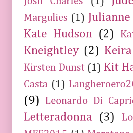
Jud
Josh Charles
(1)
Julianne
Margulies
(1)
Kate Hudson
(2)
Ka
Kneightley
(2)
Keira
Kit H
Kirsten Dunst
(1)
Casta
(1)
Langheroero
(9)
Leonardo Di Capr
Letteradonna
(3)
Lo