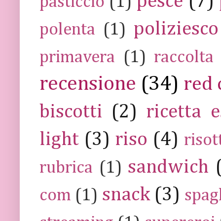
pesce
(7)
pasticcio
(1)
poliziesco
polenta
(1)
primavera
(1)
raccolta
recensione
(34)
red 
biscotti
(2)
ricetta e
light
(3)
riso
(4)
risot
sandwich
rubrica
(1)
snack
(3)
com
(1)
spag