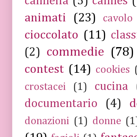
cannella
(5)
cannes
(
animati
(23)
cavolo
cioccolato
(11)
class
commedie
(78)
(2)
contest
(14)
cookies
cucina
crostacei
(1)
documentario
(4)
d
donazioni
(1)
donne
(1