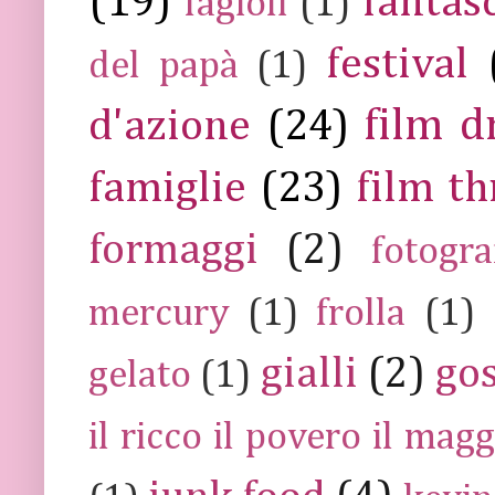
(19)
fantas
fagioli
(1)
festival
del papà
(1)
film 
d'azione
(24)
famiglie
(23)
film th
formaggi
(2)
fotogra
mercury
(1)
frolla
(1)
gialli
(2)
go
gelato
(1)
il ricco il povero il ma